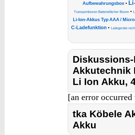
Li
•
Aufbewahrungsbox
•
Transportboxen Batteriefächer Boxen
L
Li-Ion-Akkus Typ AAA / Micr
C-Ladefunktion
•
Ladegeräte rech
Diskussions-
Akkutechnik 
Li Ion Akku,
[an error occurred 
tka Köbele A
Akku