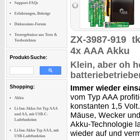
Support-FAQs
Erfahrungen, Beiträge
Diskussions-Forum
Testergebnisse aus Tests &
ZX-3987-919
t
Testberichten
4x AAA Akku
Produkt-Suche:
Klein, aber oh ho
batteriebetrieb
Immer wieder einsa
Shopping:
vom Typ AAA profiti
Akku
konstanten 1,5 Volt
Li-Ion-Akku-Set Typ AAA
Mäuse, Wecker und 
und AA, mit USB-C-
Ladefunktion
Akku-Technologie la
Li-Ion-Akku Typ AAA, mit
wieder auf und verm
USB-Ladefunktion