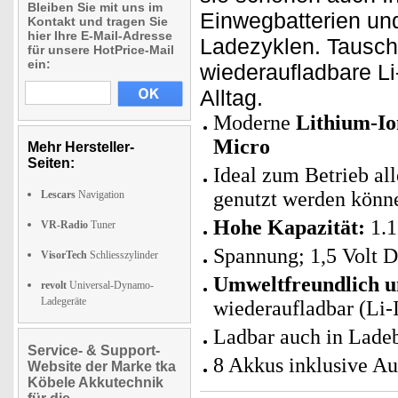
Bleiben Sie mit uns im
Einwegbatterien un
Kontakt und tragen Sie
hier Ihre E-Mail-Adresse
Ladezyklen. Tausch
für unsere HotPrice-Mail
ein:
wiederaufladbare Li
Alltag.
Moderne
Lithium-Io
Micro
Mehr Hersteller-
Seiten:
Ideal zum Betrieb all
genutzt werden könn
Lescars
Navigation
Hohe Kapazität:
1.1
VR-Radio
Tuner
Spannung; 1,5 Volt 
VisorTech
Schliesszylinder
Umweltfreundlich u
revolt
Universal-Dynamo-
Ladegeräte
wiederaufladbar (Li-I
Ladbar auch in Ladeb
Service- & Support-
8 Akkus inklusive A
Website der Marke tka
Köbele Akkutechnik