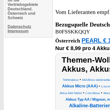
für die
Vertriebsgebiete
Deutschland,
Vom Lieferanten emp
Österreich und
Schweiz
Bezugsquelle
Deutsch
Datenschutz
B0FSSKKQQY
Impressum
PEARL € 1
Österreich
Nur € 8,99 pro 4 Akku
Themen-Wolk
Akkus, Akk
•
Telefonakkus
AAA Akkus wiederaufla
Akkus Micro (AAA)
•
Li Ion 
•
•
Akkus AAA Telefon
Li Ion Akkus
Akkus
Akkus Typ AA / Mignon, 
Alkaline-Batterie