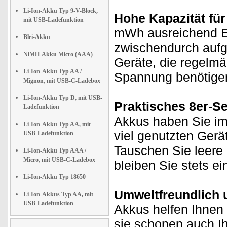
Li-Ion-Akku Typ 9-V-Block,
Hohe Kapazität für
mit USB-Ladefunktion
mWh ausreichend En
Blei-Akku
zwischendurch aufg
NiMH-Akku Micro (AAA)
Geräte, die regelmä
Li-Ion-Akku Typ AA /
Spannung benötige
Mignon, mit USB-C-Ladebox
Li-Ion-Akku Typ D, mit USB-
Praktisches 8er-Set
Ladefunktion
Akkus haben Sie imm
Li-Ion-Akku Typ AA, mit
viel genutzten Gerä
USB-Ladefunktion
Tauschen Sie leere 
Li-Ion-Akku Typ AAA /
Micro, mit USB-C-Ladebox
bleiben Sie stets ei
Li-Ion-Akku Typ 18650
Umweltfreundlich 
Li-Ion-Akkus Typ AA, mit
USB-Ladefunktion
Akkus helfen Ihnen 
sie schonen auch Ih