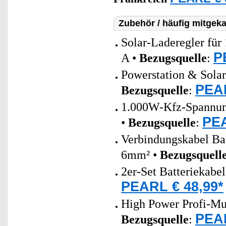
Zubehör / häufig mitgeka
Solar-Laderegler fü
P
A •
Bezugsquelle
:
Powerstation & Solar
PEAR
Bezugsquelle
:
1.000W-Kfz-Spannung
PEA
•
Bezugsquelle
:
Verbindungskabel Bat
6mm² •
Bezugsquell
2er-Set Batteriekabe
PEARL € 48,99*
High Power Profi-Mul
PEAR
Bezugsquelle
: