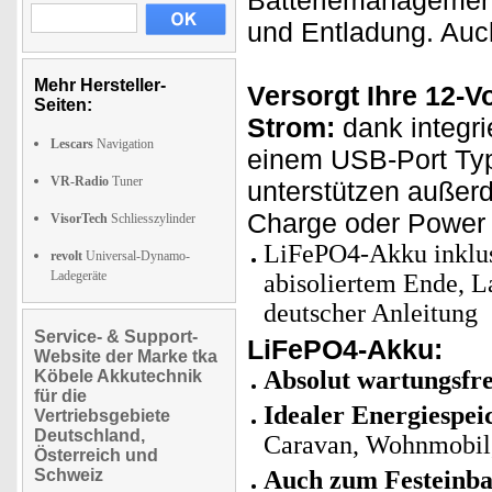
Batteriemanagemen
und Entladung. Auch
Mehr Hersteller-
Versorgt Ihre 12-V
Seiten:
Strom:
dank integri
Lescars
Navigation
einem USB-Port Typ
VR-Radio
Tuner
unterstützen außer
Charge oder Power D
VisorTech
Schliesszylinder
LiFePO4-Akku inklus
revolt
Universal-Dynamo-
Ladegeräte
abisoliertem Ende, 
deutscher Anleitung
Service- & Support-
LiFePO4-Akku:
Website der Marke tka
Absolut wartungsfre
Köbele Akkutechnik
für die
Idealer Energiespei
Vertriebsgebiete
Deutschland,
Caravan, Wohnmobil,
Österreich und
Schweiz
Auch zum Festeinba