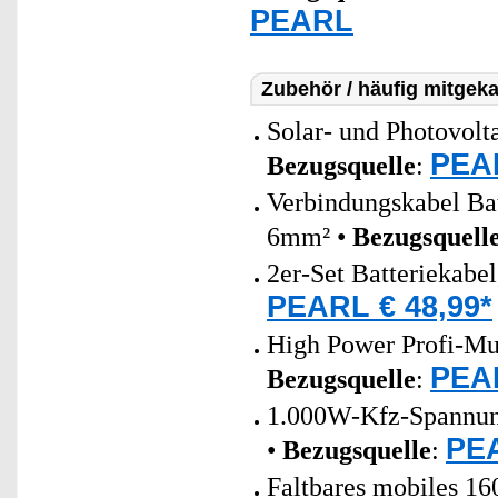
PEARL
Zubehör / häufig mitgeka
Solar- und Photovolt
PEAR
Bezugsquelle
:
Verbindungskabel Bat
6mm² •
Bezugsquell
2er-Set Batteriekabe
PEARL € 48,99*
High Power Profi-Mul
PEAR
Bezugsquelle
:
1.000W-Kfz-Spannung
PEA
•
Bezugsquelle
:
Faltbares mobiles 1