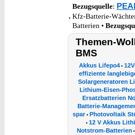
PEAR
Bezugsquelle
:
Kfz-Batterie-Wächter
Batterien •
Bezugsqu
Themen-Wolk
BMS
Akkus Lifepo4
12V
•
effiziente langlebi
Solargeneratoren 
Lithium-Eisen-Phos
Ersatzbatterien N
Batterie-Managemen
spar
Photovoltaik S
•
12 V Akkus Lit
•
Notstrom-Batterien