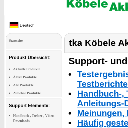
Deutsch
tka Köbele A
Startseite
Produkt-Übersicht:
Support- und
Aktuelle Produkte
Testergebni
Ältere Produkte
Testbericht
Alle Produkte
Handbuch-, T
Zubehör Produkte
Anleitungs-
Support-Elemente:
Meinungen, 
Handbuch-, Treiber-, Video-
Häufig geste
Downloads