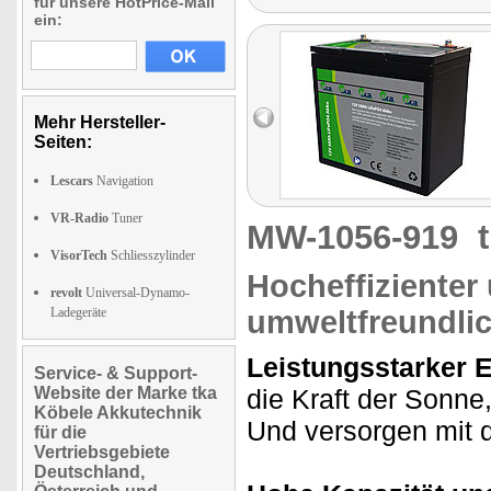
für unsere HotPrice-Mail
ein:
Mehr Hersteller-
Seiten:
Lescars
Navigation
VR-Radio
Tuner
MW-1056-919
VisorTech
Schliesszylinder
Hocheffizienter
revolt
Universal-Dynamo-
Ladegeräte
umweltfreundli
Leistungsstarker 
Service- & Support-
Website der Marke tka
die Kraft der Sonne
Köbele Akkutechnik
Und versorgen mit d
für die
Vertriebsgebiete
Deutschland,