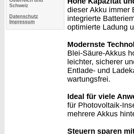
Hohe Kapazität und
Österreich und
Schweiz
dieser Akku immer 
Datenschutz
integrierte Batter
Impressum
optimierte Ladung 
Modernste Technol
Blei-Säure-Akkus h
leichter, sicherer u
Entlade- und Ladeka
wartungsfrei.
Ideal für viele An
für Photovoltaik-In
mehrere Akkus hinter
Steuern sparen mi