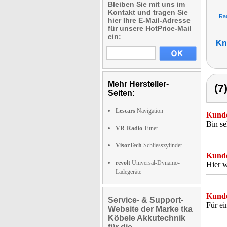
Bleiben Sie mit uns im
Kontakt und tragen Sie
Ra
hier Ihre E-Mail-Adresse
für unsere HotPrice-Mail
ein:
Kn
Mehr Hersteller-
(7
Seiten:
Lescars
Navigation
Kunde
Bin se
VR-Radio
Tuner
VisorTech
Schliesszylinder
Kunde
revolt
Universal-Dynamo-
Hier w
Ladegeräte
Kunde
Service- & Support-
Für ei
Website der Marke tka
Köbele Akkutechnik