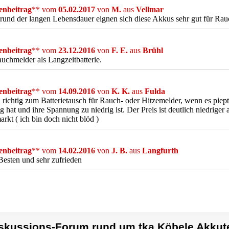
nbeitrag
** vom
05.02.2017
von
M.
aus
Vellmar
und der langen Lebensdauer eignen sich diese Akkus sehr gut für Ra
nbeitrag
** vom
23.12.2016
von
F. E.
aus
Brühl
uchmelder als Langzeitbatterie.
nbeitrag
** vom
14.09.2016
von
K. K.
aus
Fulda
richtig zum Batterietausch für Rauch- oder Hitzemelder, wenn es piept,
 hat und ihre Spannung zu niedrig ist. Der Preis ist deutlich niedriger 
rkt ( ich bin doch nicht blöd )
nbeitrag
** vom
14.02.2016
von
J. B.
aus
Langfurth
Besten und sehr zufrieden
skussions-Forum rund um tka Köbele Akkute