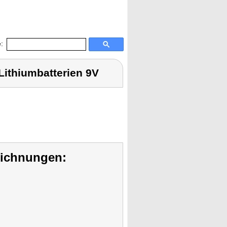
:
Lithiumbatterien 9V
eichnungen: