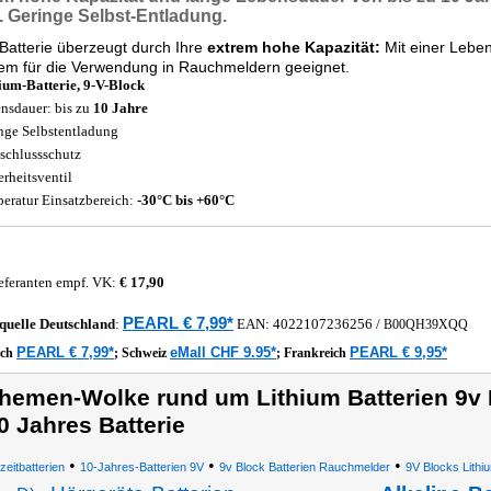
. Geringe Selbst-Entladung.
Batterie überzeugt durch Ihre
extrem hohe Kapazität:
Mit einer Lebe
lem für die Verwendung in Rauchmeldern geeignet.
ium-Batterie, 9-V-Block
nsdauer: bis zu
10 Jahre
nge Selbstentladung
schlussschutz
erheitsventil
eratur Einsatzbereich:
-30°C bis +60°C
eferanten empf. VK:
€ 17,90
PEARL € 7,99*
quelle
Deutschland
:
EAN:
4022107236256
/
B00QH39XQQ
PEARL € 7,99*
eMall CHF 9.95*
PEARL € 9,95*
ich
;
Schweiz
;
Frankreich
hemen-Wolke rund um Lithium Batterien 9v B
0 Jahres Batterie
•
•
•
eitbatterien
10-Jahres-Batterien 9V
9v Block Batterien Rauchmelder
9V Blocks Lithi