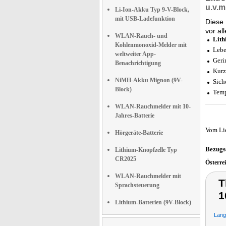
u.v.m
Li-Ion-Akku Typ 9-V-Block,
mit USB-Ladefunktion
Diese 
vor al
WLAN-Rauch- und
Lith
Kohlenmonoxid-Melder mit
Lebe
weltweiter App-
Geri
Benachrichtigung
Kurz
NiMH-Akku Mignon (9V-
Sich
Block)
Temp
WLAN-Rauchmelder mit 10-
Jahres-Batterie
Vom Li
Hörgeräte-Batterie
Bezugs
Lithium-Knopfzelle Typ
CR2025
Österre
WLAN-Rauchmelder mit
T
Sprachsteuerung
1
Lithium-Batterien (9V-Block)
Langz