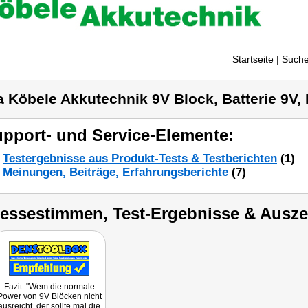
Startseite
| Suche
a Köbele Akkutechnik 9V Block, Batterie 9V, 
pport- und Service-Elemente:
Testergebnisse aus Produkt-Tests & Testberichten
(1)
Meinungen, Beiträge, Erfahrungsberichte
(7)
ressestimmen, Test-Ergebnisse & Ausz
Fazit: "Wem die normale
Power von 9V Blöcken nicht
ausreicht, der sollte mal die