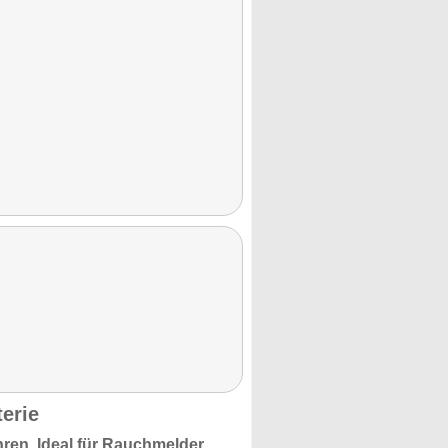
terie
hren.
Ideal für Rauchmelder