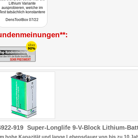
Lithium Variante
ausprobieren, welche im
Test tatsächlich konstantere
Energiereserven zeigte.
DensToolBox 07/22
Perfekt für
Rauchwarnmelder!"
undenmeinungen**:
4922-919
Super-Longlife 9-V-Block Lithium-Bat
m hohe Kapazität
und lange Lebensdauer von
bis zu 10 Ja