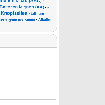
atterien Micro (AAA)
•
-Batterien Mignon (AA)
•
9V-
Knopfzellen
•
•
Lithium-
•
Alkaline
s Mignon (9V-Block)