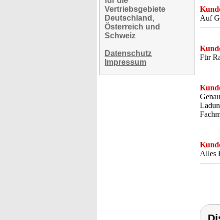
für die
Vertriebsgebiete
Kunde
Deutschland,
Auf Gr
Österreich und
Schweiz
Kunde
Datenschutz
Für Ra
Impressum
Kunde
Genau 
Ladung
Fachma
Kunde
Alles 
Di