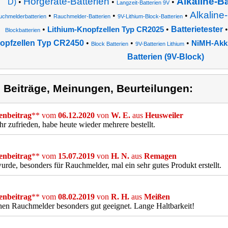
Hörgeräte-Batterien
Alkaline-B
D)
•
•
•
Langzeit-Batterien 9V
Alkaline
•
•
•
uchmelderbatterien
Rauchmelder-Batterien
9V-Lithium-Block-Batterien
•
•
Batterietester
Lithium-Knopfzellen Typ CR2025
Blockbatterien
opfzellen Typ CR2450
•
•
•
NiMH-Akku
Block Batterien
9V-Batterien Lithium
Batterien (9V-Block)
) Beiträge, Meinungen, Beurteilungen:
nbeitrag
** vom
06.12.2020
von
W. E.
aus
Heusweiler
hr zufrieden, habe heute wieder mehrere bestellt.
nbeitrag
** vom
15.07.2019
von
H. N.
aus
Remagen
urde, besonders für Rauchmelder, mal ein sehr gutes Produkt erstellt.
nbeitrag
** vom
08.02.2019
von
R. H.
aus
Meißen
nen Rauchmelder besonders gut geeignet. Lange Haltbarkeit!