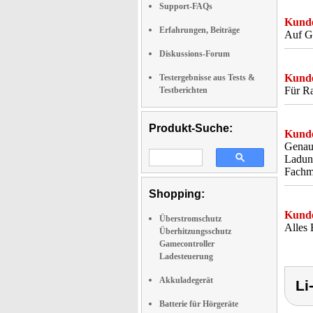
Support-FAQs
Kunde
Erfahrungen, Beiträge
Auf Gr
Diskussions-Forum
Kunde
Testergebnisse aus Tests &
Für Ra
Testberichten
Produkt-Suche:
Kunde
Genau 
Ladung
Fachma
Shopping:
Kunde
Überstromschutz
Alles 
Überhitzungsschutz
Gamecontroller
Ladesteuerung
Akkuladegerät
Li
Batterie für Hörgeräte