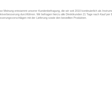
ese Meinung entstammt unserer Kundenbefragung, die wir seit 2010 kontinuierlich als Instru
ktverbesserung durchführen. Wir befragen hierzu alle Direktkunden 21 Tage nach Kauf per E
sserungsvorschlägen mit der Lieferung sowie den bestellten Produkten.