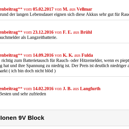
nbeitrag
** vom
05.02.2017
von
M.
aus
Vellmar
und der langen Lebensdauer eignen sich diese Akkus sehr gut für Ra
nbeitrag
** vom
23.12.2016
von
F. E.
aus
Brühl
uchmelder als Langzeitbatterie.
nbeitrag
** vom
14.09.2016
von
K. K.
aus
Fulda
richtig zum Batterietausch für Rauch- oder Hitzemelder, wenn es piept,
 hat und ihre Spannung zu niedrig ist. Der Preis ist deutlich niedriger 
rkt ( ich bin doch nicht blöd )
nbeitrag
** vom
14.02.2016
von
J. B.
aus
Langfurth
Besten und sehr zufrieden
-Ionen 9V Block