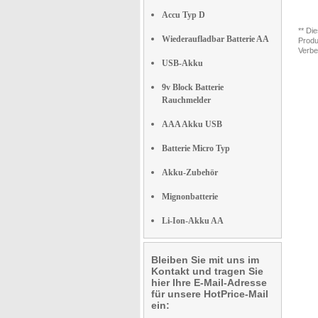
Accu Typ D
** Di
Wiederaufladbar Batterie AA
Produ
Verbe
USB-Akku
9v Block Batterie
Rauchmelder
AAA Akku USB
Batterie Micro Typ
Akku-Zubehör
Mignonbatterie
Li-Ion-Akku AA
Bleiben Sie mit uns im
Kontakt und tragen Sie
hier Ihre E-Mail-Adresse
für unsere HotPrice-Mail
ein: