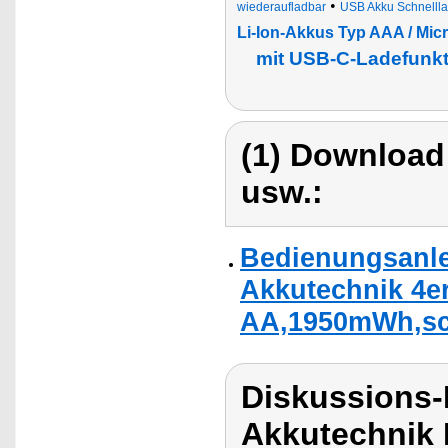
•
wiederaufladbar
USB Akku Schnelll
Li-Ion-Akkus Typ AAA / Mic
mit USB-C-Ladefunkt
(1) Download
usw.:
Bedienungsanle
Akkutechnik 4er
AA,1950mWh,sch
Diskussions-
Akkutechnik 