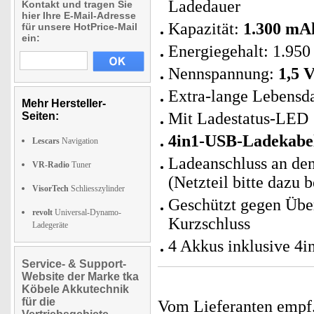
Ladedauer
Kontakt und tragen Sie
hier Ihre E-Mail-Adresse
Kapazität:
1.300 mA
für unsere HotPrice-Mail
ein:
Energiegehalt: 1.9
Nennspannung:
1,5 V
Extra-lange Lebensd
Mehr Hersteller-
Mit Ladestatus-LED
Seiten:
4in1-USB-Ladekabe
Lescars
Navigation
Ladeanschluss an de
VR-Radio
Tuner
(Netzteil bitte dazu b
VisorTech
Schliesszylinder
Geschützt gegen Übe
revolt
Universal-Dynamo-
Kurzschluss
Ladegeräte
4 Akkus inklusive 4
Service- & Support-
Website der Marke tka
Köbele Akkutechnik
für die
Vom Lieferanten emp