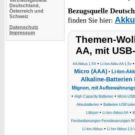
Vertriebsgebiete
Deutschland,
Bezugsquelle
Deutsch
Österreich und
Schweiz
Akku
finden Sie hier:
Datenschutz
Impressum
Themen-Wolk
AA, mit USB
•
AA Akkus 1.5V
Li-Ion Akku AA 1,5v
Micro (AAA)
•
Li-Ion-Ak
Alkaline-Batterien
Mignon, mit Aufbewahrung
•
•
High Capacity Batterien
Micro USB
•
Akkubatterien
Batterien USB lade
•
•
Lithium
Li-Ion-Akkus AA
B
Fernbedienungen Fernsteuerungen RC
•
Li-Ion-Akkus
Li Ion Akkus 1,5 