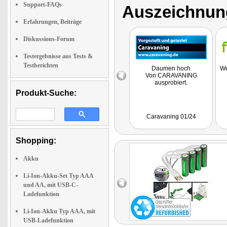
Support-FAQs
Auszeichnun
Erfahrungen, Beiträge
Diskussions-Forum
Testergebnisse aus Tests &
Testberichten
Daumen hoch
We
Von CARAVANING
ausprobiert.
Produkt-Suche:
Caravaning 01/24
Shopping:
Akku
Li-Ion-Akku-Set Typ AAA
und AA, mit USB-C-
Ladefunktion
Li-Ion-Akku Typ AAA, mit
USB-Ladefunktion