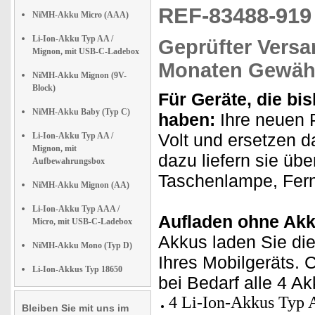
REF-83488-91
NiMH-Akku Micro (AAA)
Li-Ion-Akku Typ AA /
Geprüfter Versa
Mignon, mit USB-C-Ladebox
Monaten Gewähr
NiMH-Akku Mignon (9V-
Block)
Für Geräte, die bis
NiMH-Akku Baby (Typ C)
haben:
Ihre neuen 
Volt und ersetzen d
Li-Ion-Akku Typ AA /
Mignon, mit
dazu liefern sie übe
Aufbewahrungsbox
Taschenlampe, Fer
NiMH-Akku Mignon (AA)
Li-Ion-Akku Typ AAA /
Aufladen ohne Akk
Micro, mit USB-C-Ladebox
Akkus laden Sie die
NiMH-Akku Mono (Typ D)
Ihres Mobilgeräts. 
Li-Ion-Akkus Typ 18650
bei Bedarf alle 4 Ak
4 Li-Ion-Akkus Typ 
Bleiben Sie mit uns im