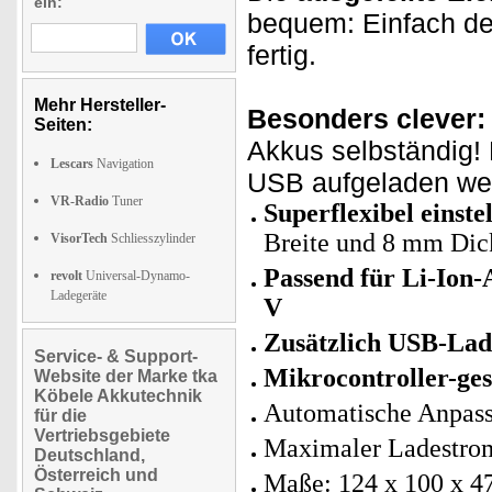
ein:
bequem: Einfach d
fertig.
Mehr Hersteller-
Besonders clever:
Seiten:
Akkus selbständig!
Lescars
Navigation
USB aufgeladen wer
VR-Radio
Tuner
Superflexibel einst
Breite und 8 mm Dic
VisorTech
Schliesszylinder
Passend für Li-Ion-
revolt
Universal-Dynamo-
Ladegeräte
V
Zusätzlich USB-Lad
Service- & Support-
Mikrocontroller-ge
Website der Marke tka
Köbele Akkutechnik
Automatische Anpas
für die
Vertriebsgebiete
Maximaler Ladestrom
Deutschland,
Österreich und
Maße: 124 x 100 x 4