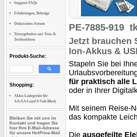
Support-FAQs
Erfahrungen, Beiträge
Diskussions-Forum
PE-7885-919
t
Testergebnisse aus Tests &
Jetzt brauchen 
Testberichten
Ion-Akkus & US
Produkt-Suche:
Stapeln Sie bei Ihn
Urlaubsvorbereitun
für praktisch alle 
Shopping:
oder in Ihrer Digita
Akku-Ladegeräte für
AA/AAA und 9-Volt-Block
Mit seinem Reise-Ne
das kompakte Leich
Bleiben Sie mit uns im
Kontakt und tragen Sie
hier Ihre E-Mail-Adresse
für unsere HotPrice-Mail
Die
ausgefeilte Ele