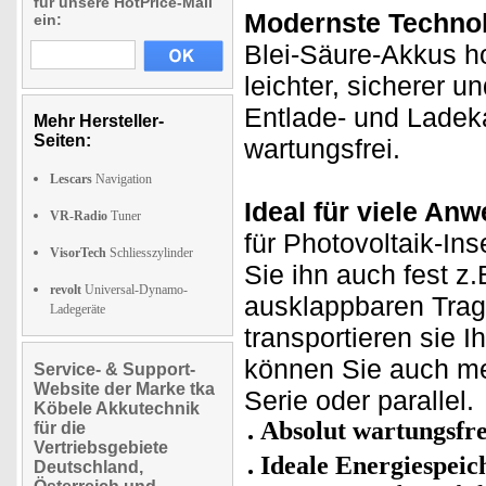
für unsere HotPrice-Mail
Modernste Technol
ein:
Blei-Säure-Akkus h
leichter, sicherer u
Entlade- und Ladeka
Mehr Hersteller-
Seiten:
wartungsfrei.
Lescars
Navigation
Ideal für viele An
VR-Radio
Tuner
für Photovoltaik-In
VisorTech
Schliesszylinder
Sie ihn auch fest z
revolt
Universal-Dynamo-
ausklappbaren Trage
Ladegeräte
transportieren sie 
können Sie auch meh
Service- & Support-
Website der Marke tka
Serie oder parallel.
Köbele Akkutechnik
Absolut wartungsfre
für die
Vertriebsgebiete
Ideale Energiespeic
Deutschland,