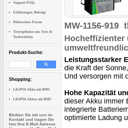
Support-FAQs
Erfahrungen, Beiträge
Diskussions-Forum
MW-1156-919
Testergebnisse aus Tests &
Hocheffizienter
Testberichten
umweltfreundli
Produkt-Suche:
Leistungsstarker 
die Kraft der Sonne
Und versorgen mit d
Shopping:
LiFePO4-Akku mit BMS
Hohe Kapazität und
dieser Akku immer 
LiFePO4-Akkus mit BMS
integrierte Batter
Bleiben Sie mit uns im
optimierte Ladung 
Kontakt und tragen Sie
hier Ihre E-Mail-Adresse