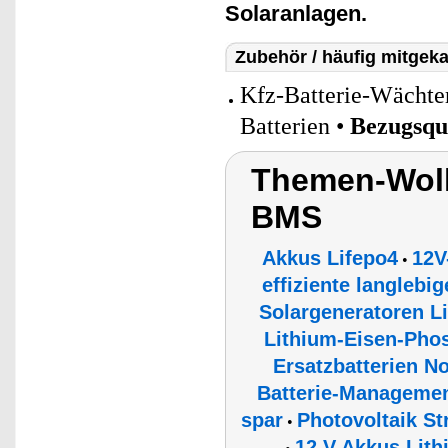
Solaranlagen.
Zubehör / häufig mitgeka
Kfz-Batterie-Wächter
Batterien •
Bezugsqu
Themen-Wolk
BMS
Akkus Lifepo4
12V
•
effiziente langlebi
Solargeneratoren 
Lithium-Eisen-Phos
Ersatzbatterien N
Batterie-Managemen
spar
Photovoltaik S
•
12 V Akkus Lit