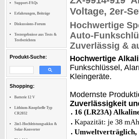
ZX-9914-919
A
Support-FAQs
Voltage, 2er-Se
Erfahrungen, Beiträge
Hochwertige
Sp
Diskussions-Forum
Auto-Funkschlü
Testergebnisse aus Tests &
Testberichten
Zuverlässig & a
Hochwertige Alkali
Produkt-Suche:
Funkschlüssel, Ala
Kleingeräte.
Shopping:
Modernste Produkti
Batterie 12 V
Zuverlässigkeit u
Lithium-Knopfzelle Typ
16 (LR23A) Alkaline
CR2032
Kapazität: je 38 mA
2in1-Hochleistungsakku &
Solar-Konverter
Umweltverträglich,