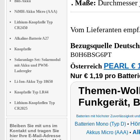
Blei-Akku
Maße:
Durchmesser 
NiMH-Akku Micro (AAA)
Lithium-Knopfzelle Typ
CR2450
Vom Lieferanten emp
Alkaline-Batterie A27
Bezugsquelle
Deutsch
Knopfzelle
B0H6BSG6PT
Solaranlage-Set: Solarmodul
PEARL € 1
Österreich
mit Akku und PWM-
Laderegler
Nur € 1,19 pro Batteri
Li-Ion-Akku Typ 18650
Themen-Wolk
Knopfzelle Typ LR44
Funkgerät, B
Lithium-Knopfzellen Typ
CR2025
Batterien mit höchster Zuverlässigkeit un
Hör
Batterien Mono (Typ D)
•
Bleiben Sie mit uns im
Kontakt und tragen Sie
Al
Akkus Micro (AAA)
•
hier Ihre E-Mail-Adresse