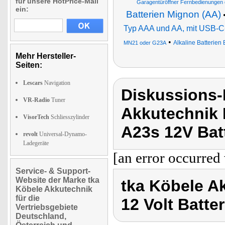
für unsere HotPrice-Mail
Garagentüröffner Fernbedienungen q
ein:
Batterien Mignon (AA)
Typ AAA und AA, mit USB-C
•
Alkaline Batterien
MN21 oder G23A
Mehr Hersteller-
Seiten:
Lescars
Navigation
Diskussions-
VR-Radio
Tuner
Akkutechnik 
VisorTech
Schliesszylinder
A23s 12V Batt
revolt
Universal-Dynamo-
Ladegeräte
[an error occurred 
Service- & Support-
Website der Marke tka
tka Köbele A
Köbele Akkutechnik
für die
12 Volt Batte
Vertriebsgebiete
Deutschland,