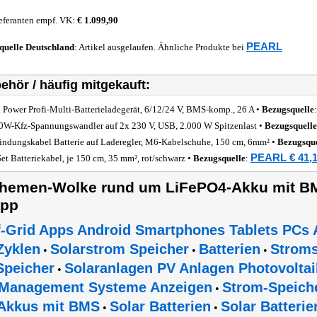
eferanten empf. VK:
€ 1.099,90
PEARL
quelle
Deutschland
: Artikel ausgelaufen. Ähnliche Produkte bei
ehör / häufig mitgekauft:
 Power Profi-Multi-Batterieladegerät, 6/12/24 V, BMS-komp., 26 A •
Bezugsquelle
0W-Kfz-Spannungswandler auf 2x 230 V, USB, 2.000 W Spitzenlast •
Bezugsquelle
indungskabel Batterie auf Laderegler, M6-Kabelschuhe, 150 cm, 6mm² •
Bezugsque
PEARL € 41,1
Set Batteriekabel, je 150 cm, 35 mm², rot/schwarz •
Bezugsquelle
:
hemen-Wolke rund um LiFePO4-Akku mit BM
pp
f-Grid Apps Android Smartphones Tablets PCs 
Zyklen
Solarstrom Speicher
Batterien
Stroms
•
•
•
Speicher
Solaranlagen PV Anlagen Photovoltai
•
Management Systeme Anzeigen
Strom-Speich
•
Akkus mit BMS
Solar Batterien
Solar Batterie
•
•