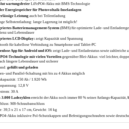
lut wartungsfreier
LiFePO4-Akku mit BMS-Technologie
ler Energiespeicher für Photovoltaik-Inselanlagen
rlässige Leistung
auch bei Teilentladung
nge Selbstentladung: lange Lagerung ist möglich!
griertes Batteriemanagement-System
(BMS) für optimierte Lade- und Entladeregel
zienz und Lebensdauer
griertes LCD-Display:
zeigt Kapazität und Spannung
tooth für kabellose Verbindung zu Smartphone und Tablet-PC
enlose App für Android und iOS:
zeigt Lade- und Entladestatus sowie zahlreiche
PO4-Technologie mit vielen Vorteilen
gegenüber Blei-Akkus: viel leichter, doppe
fach längere Lebensdauer und sicherer
and:
gefüllt und geladen
en- und Parallel-Schaltung mit bis zu 4 Akkus möglich
kapazität: 150 Ah / 1.920 Wh
spannung: 12,8 V
strom: 30 A
h
3.000 Ladezyklen
erreicht der Akku noch immer 80 % seiner Anfangs-Kapazität,
hluss: M8-Schraubanschluss
: 39,5 x 21 x 17 cm, Gewicht: 16 kg
PO4-Akku inklusive Pol-Schutzkappen und Befestigungsschrauben sowie deutsche