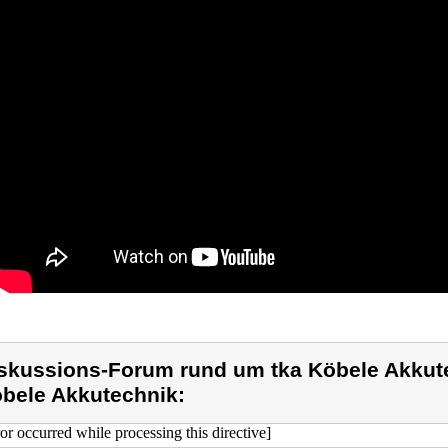
skussions-Forum rund um tka Köbele Akkute
bele Akkutechnik:
ror occurred while processing this directive]