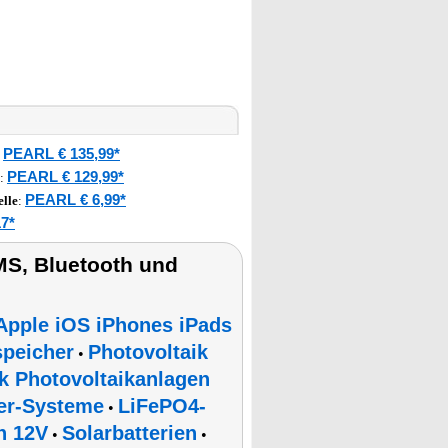
PEARL € 135,99*
:
PEARL € 129,99*
:
PEARL € 6,99*
lle
:
7*
S, Bluetooth und
Apple iOS iPhones iPads
peicher
Photovoltaik
•
k Photovoltaikanlagen
er-Systeme
LiFePO4-
•
n 12V
Solarbatterien
•
•