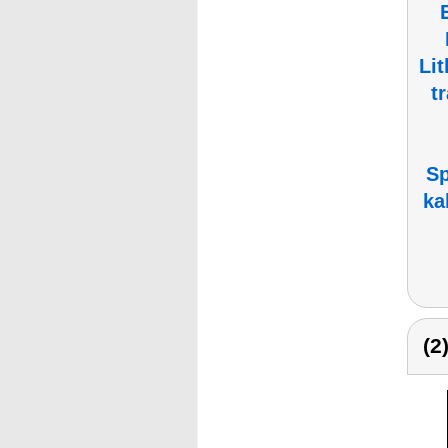
Li
t
Sp
ka
(2