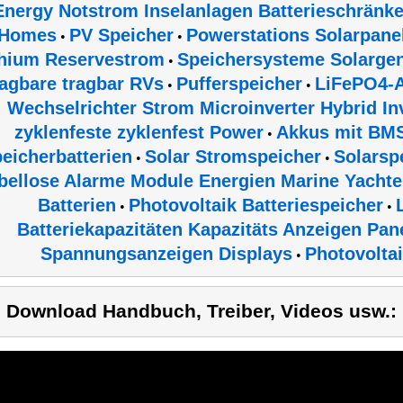
Energy Notstrom Inselanlagen Batterieschränke
Homes
PV Speicher
Powerstations Solarpane
•
•
thium Reservestrom
Speichersysteme Solarge
•
ragbare tragbar RVs
Pufferspeicher
LiFePO4-
•
•
Wechselrichter Strom Microinverter Hybrid Inv
zyklenfeste zyklenfest Power
Akkus mit BM
•
eicherbatterien
Solar Stromspeicher
Solarsp
•
•
bellose Alarme Module Energien Marine Yacht
Batterien
Photovoltaik Batteriespeicher
•
•
Batteriekapazitäten Kapazitäts Anzeigen Pane
Spannungsanzeigen Displays
Photovolta
•
) Download Handbuch, Treiber, Videos usw.: