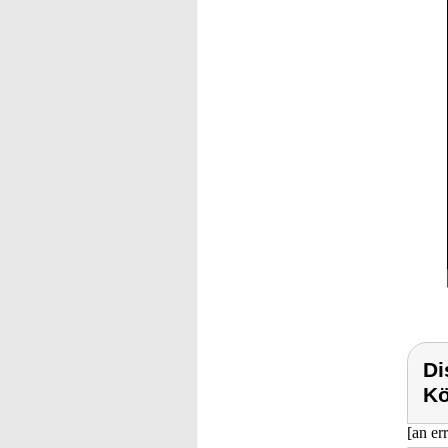
Di
Kö
[an er