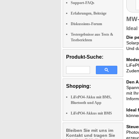
Support-FAQs
Erfahrungen, Beiträge
MW-
Diskussions-Forum
Ideal
Testergebnisse aus Tests &
Die p
Testberichten
Solarp
Und da
Produkt-Suche:
Moder
LiFePO
Zudem 
Den A
Shopping:
Spannu
mit Ih
LiFePO4-Akku mit BMS,
Inform
Bluetooth und App
Ideal
LiFePO4-Akkus mit BMS
können
Steue
Bleiben Sie mit uns im
Photov
Kontakt und tragen Sie
erzeu