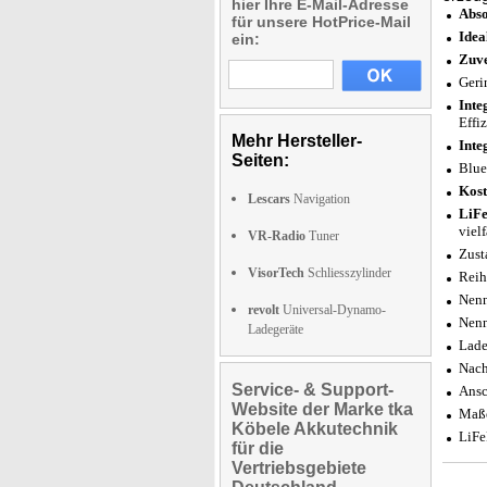
hier Ihre E-Mail-Adresse
Abso
für unsere HotPrice-Mail
Idea
ein:
Zuve
Geri
Inte
Effi
Mehr Hersteller-
Inte
Seiten:
Blue
Kost
Lescars
Navigation
LiFe
viel
VR-Radio
Tuner
Zust
VisorTech
Schliesszylinder
Reih
Nenn
revolt
Universal-Dynamo-
Nenn
Ladegeräte
Lade
Nac
Service- & Support-
Ansc
Website der Marke tka
Maße
Köbele Akkutechnik
LiFe
für die
Vertriebsgebiete