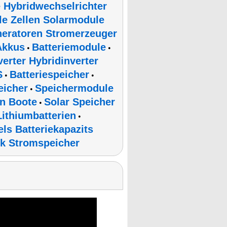
 Hybridwechselrichter
le Zellen Solarmodule
neratoren Stromerzeuger
Akkus
Batteriemodule
•
•
erter Hybridinverter
S
Batteriespeicher
•
•
eicher
Speichermodule
•
en Boote
Solar Speicher
•
Lithiumbatterien
•
ls Batteriekapazits
ik Stromspeicher