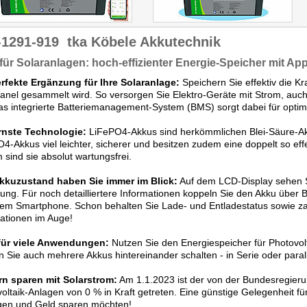
1291-919
tka Köbele Akkutechnik
 für Solaranlagen: hoch-effizienter Energie-Speicher mit Ap
erfekte Ergänzung für Ihre Solaranlage:
Speichern Sie effektiv die Kr
anel gesammelt wird. So versorgen Sie Elektro-Geräte mit Strom, auch
s integrierte Batteriemanagement-System (BMS) sorgt dabei für optim
nste Technologie:
LiFePO4-Akkus sind herkömmlichen Blei-Säure-Ak
4-Akkus viel leichter, sicherer und besitzen zudem eine doppelt so eff
sind sie absolut wartungsfrei.
kkuzustand haben Sie immer im Blick:
Auf dem LCD-Display sehen Si
ng. Für noch detailliertere Informationen koppeln Sie den Akku über 
rem Smartphone. Schon behalten Sie Lade- und Entladestatus sowie za
ationen im Auge!
 für viele Anwendungen:
Nutzen Sie den Energiespeicher für Photovolt
 Sie auch mehrere Akkus hintereinander schalten - in Serie oder parall
rn sparen mit Solarstrom:
Am 1.1.2023 ist der von der Bundesregieru
oltaik-Anlagen von 0 % in Kraft getreten. Eine günstige Gelegenheit für
gen und Geld sparen möchten!