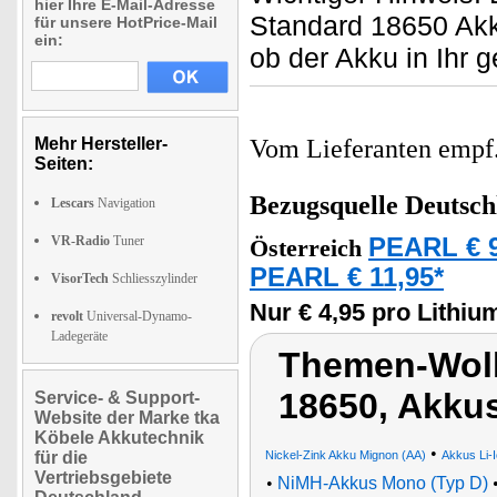
hier Ihre E-Mail-Adresse
Standard 18650 Akk
für unsere HotPrice-Mail
ein:
ob der Akku in Ihr 
Mehr Hersteller-
Vom Lieferanten emp
Seiten:
Bezugsquelle
Deutsch
Lescars
Navigation
VR-Radio
Tuner
PEARL € 9
Österreich
PEARL € 11,95*
VisorTech
Schliesszylinder
Nur € 4,95 pro Lithiu
revolt
Universal-Dynamo-
Ladegeräte
Themen-Wolk
18650, Akku
Service- & Support-
Website der Marke tka
Köbele Akkutechnik
•
für die
Nickel-Zink Akku Mignon (AA)
Akkus Li-
Vertriebsgebiete
•
NiMH-Akkus Mono (Typ D)