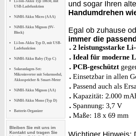
Li-Ion-Akku Typ 18650, mit
und sogar Ihren al
USB-Ladefunktion
Handumdrehen wied
NiMH-Akku Micro (AAA)
NiMH-Akku Mignon (9V-
Egal ob zuhause od
Block)
immer die passen
Li-Ion-Akku Typ D, mit USB-
2 leistungsstarke L
Ladefunktion
Ideal für moderne
NiMH-Akku Baby (Typ C)
PCB-geschützt
gegen
Solaranlagen-Set:
Mikroinverter mit Solarmodul,
Einsetzbar in allen 
Akkuspeicher & Smart-Meter
Passend auch als Er
NiMH-Akku Mignon (AA)
Kapazität: 2.000 mA
NiMH-Akku Mono (Typ D)
Spannung: 3,7 V
Batterie-Organizer
Maße: 18 x 69 mm
Bleiben Sie mit uns im
Kontakt und tragen Sie
Wichtiger Hinweis: 