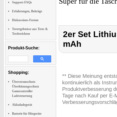
Super für die Tasc
Support-FAQs
Erfahrungen, Beiträge
Diskussions-Forum
Testergebnisse aus Tests &
2er Set Lith
Testberichten
mAh
Produkt-Suche:
Shopping:
** Diese Meinung entst
kontinuierlich als Inst
Überstromschutz
Überhitzungsschutz
Produktverbesserung du
Gamecontroller
Tage nach Kauf per E-M
Ladesteuerung
Verbesserungsvorschläg
Akkuladegerät
Batterie für Hörgeräte