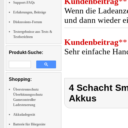
Kundenbeitrag
**
Support-FAQs
Wenn die Ladeanze
Erfahrungen, Beiträge
und dann wieder e
Diskussions-Forum
Testergebnisse aus Tests &
Testberichten
Kundenbeitrag
**
Sehr einfache Han
Produkt-Suche:
Shopping:
4 Schacht Sm
Überstromschutz
Überhitzungsschutz
Akkus
Gamecontroller
Ladesteuerung
Akkuladegerät
Batterie für Hörgeräte