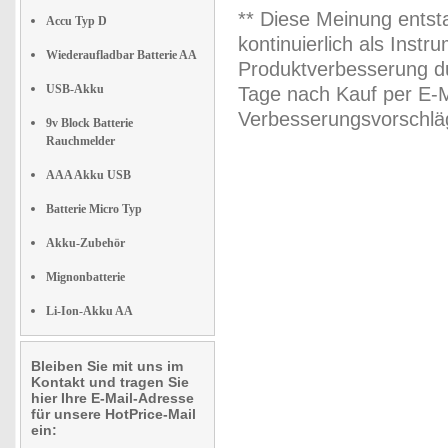
** Diese Meinung entst
Accu Typ D
kontinuierlich als Inst
Wiederaufladbar Batterie AA
Produktverbesserung du
USB-Akku
Tage nach Kauf per E-M
Verbesserungsvorschläg
9v Block Batterie
Rauchmelder
AAA Akku USB
Batterie Micro Typ
Akku-Zubehör
Mignonbatterie
Li-Ion-Akku AA
Bleiben Sie mit uns im
Kontakt und tragen Sie
hier Ihre E-Mail-Adresse
für unsere HotPrice-Mail
ein: