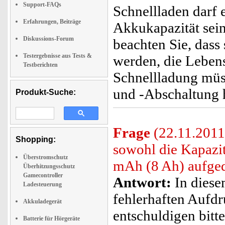
Support-FAQs
Schnellladen darf 
Erfahrungen, Beiträge
Akkukapazität sein
Diskussions-Forum
beachten Sie, dass 
Testergebnisse aus Tests &
werden, die Lebens
Testberichten
Schnellladung mü
und -Abschaltung h
Produkt-Suche:
Frage
(22.11.2011
Shopping:
sowohl die Kapazi
Überstromschutz
mAh (8 Ah) aufge
Überhitzungsschutz
Gamecontroller
Antwort:
In diesem
Ladesteuerung
fehlerhaften Aufd
Akkuladegerät
entschuldigen bitt
Batterie für Hörgeräte