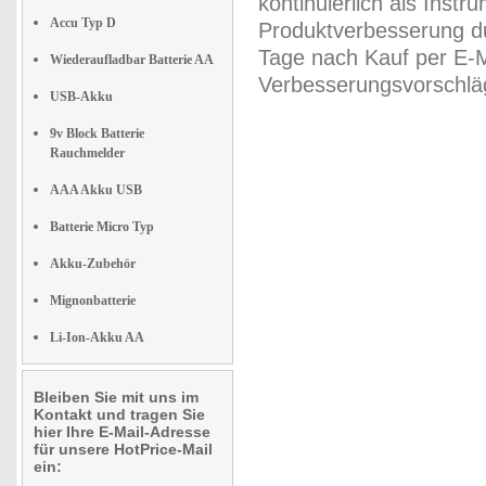
kontinuierlich als Inst
Accu Typ D
Produktverbesserung du
Tage nach Kauf per E-M
Wiederaufladbar Batterie AA
Verbesserungsvorschläg
USB-Akku
9v Block Batterie
Rauchmelder
AAA Akku USB
Batterie Micro Typ
Akku-Zubehör
Mignonbatterie
Li-Ion-Akku AA
Bleiben Sie mit uns im
Kontakt und tragen Sie
hier Ihre E-Mail-Adresse
für unsere HotPrice-Mail
ein: