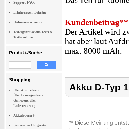
Das Teil funktionie
Support-FAQs
Erfahrungen, Beiträge
Kundenbeitrag
**
Diskussions-Forum
Der Artikel wird 
Testergebnisse aus Tests &
Testberichten
hat aber laut Aufd
max. 8000 mAh.
Produkt-Suche:
Shopping:
Akku D-Typ 
Überstromschutz
Überhitzungsschutz
Gamecontroller
Ladesteuerung
Akkuladegerät
** Diese Meinung entst
Batterie für Hörgeräte