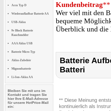
Kundenbeitrag
**
Accu Typ D
Wer viel mit den Ba
Wiederaufladbar Batterie AA
bequeme Möglichke
USB-Akku
Überblick und die 
9v Block Batterie
Rauchmelder
AAA Akku USB
Batterie Micro Typ
Batterie Auf
Akku-Zubehör
Batteri
Mignonbatterie
Li-Ion-Akku AA
Bleiben Sie mit uns im
Kontakt und tragen Sie
hier Ihre E-Mail-Adresse
** Diese Meinung entst
für unsere HotPrice-Mail
kontinuierlich als Inst
ein: