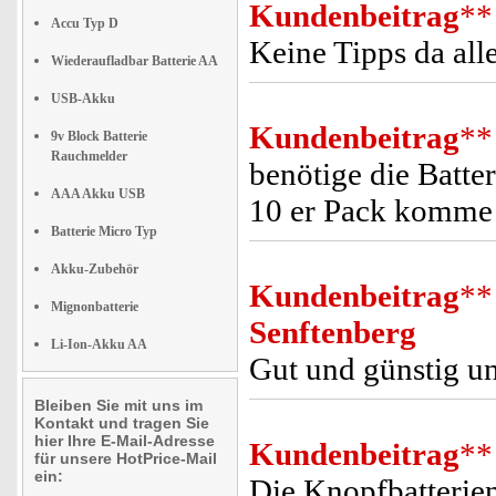
Kundenbeitrag
**
Accu Typ D
Keine Tipps da all
Wiederaufladbar Batterie AA
USB-Akku
Kundenbeitrag
**
9v Block Batterie
Rauchmelder
benötige die Batte
AAA Akku USB
10 er Pack komme i
Batterie Micro Typ
Akku-Zubehör
Kundenbeitrag
**
Mignonbatterie
Senftenberg
Li-Ion-Akku AA
Gut und günstig un
Bleiben Sie mit uns im
Kontakt und tragen Sie
hier Ihre E-Mail-Adresse
Kundenbeitrag
**
für unsere HotPrice-Mail
ein:
Die Knopfbatterien 