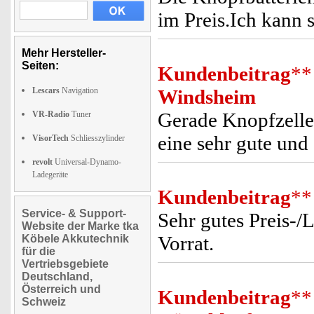
im Preis.Ich kann 
Mehr Hersteller-
Seiten:
Kundenbeitrag
**
Lescars
Navigation
Windsheim
Gerade Knopfzellen
VR-Radio
Tuner
eine sehr gute und
VisorTech
Schliesszylinder
revolt
Universal-Dynamo-
Ladegeräte
Kundenbeitrag
**
Service- & Support-
Sehr gutes Preis-/
Website der Marke tka
Vorrat.
Köbele Akkutechnik
für die
Vertriebsgebiete
Deutschland,
Österreich und
Kundenbeitrag
**
Schweiz