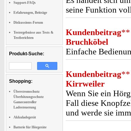
Es handelt sich um
Support-FAQs
seine Funktion voll
Erfahrungen, Beiträge
Diskussions-Forum
Kundenbeitrag
**
Testergebnisse aus Tests &
Testberichten
Bruchköbel
Einfache Bedienun
Produkt-Suche:
Kundenbeitrag
**
Shopping:
Kirrweiler
Wenn Sie ein Hörge
Überstromschutz
Überhitzungsschutz
Fall diese Knopfzel
Gamecontroller
Ladesteuerung
und werde sie imm
Akkuladegerät
Batterie für Hörgeräte