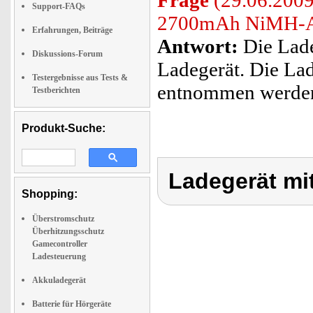
Frage
(29.06.2009)
Support-FAQs
2700mAh NiMH-A
Erfahrungen, Beiträge
Antwort:
Die Lade
Diskussions-Forum
Ladegerät. Die La
Testergebnisse aus Tests &
entnommen werde
Testberichten
Produkt-Suche:
Ladegerät mi
Shopping:
Überstromschutz
Überhitzungsschutz
Gamecontroller
Ladesteuerung
Akkuladegerät
Batterie für Hörgeräte