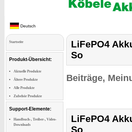
Deutsch
LiFePO4 Akku
Startseite
So
Produkt-Übersicht:
Aktuelle Produkte
Beiträge, Mein
Ältere Produkte
Alle Produkte
Zubehör Produkte
Support-Elemente:
LiFePO4 Akku
Handbuch-, Treiber-, Video-
Downloads
So