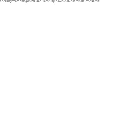
sserungsvorschlägen mit der Lieferung sowie den bestellten Produkten.