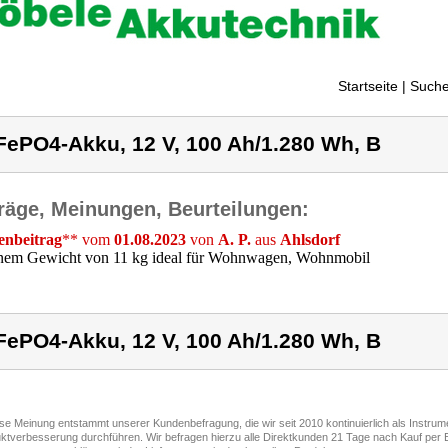
Startseite
| Suche
FePO4-Akku, 12 V, 100 Ah/1.280 Wh, B
räge, Meinungen, Beurteilungen:
nbeitrag
** vom
01.08.2023
von
A. P.
aus
Ahlsdorf
inem Gewicht von 11 kg ideal für Wohnwagen, Wohnmobil
FePO4-Akku, 12 V, 100 Ah/1.280 Wh, B
ese Meinung entstammt unserer Kundenbefragung, die wir seit 2010 kontinuierlich als Instru
ktverbesserung durchführen. Wir befragen hierzu alle Direktkunden 21 Tage nach Kauf per E