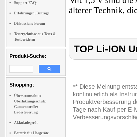
Mit 1,5 V sind die
Support-FAQs
älterer Technik, di
Erfahrungen, Beiträge
Diskussions-Forum
Testergebnisse aus Tests &
Testberichten
TOP Li-ION U
Produkt-Suche:
Shopping:
** Diese Meinung entst
kontinuierlich als Inst
Überstromschutz
Produktverbesserung du
Überhitzungsschutz
Gamecontroller
Tage nach Kauf per E-M
Ladesteuerung
Verbesserungsvorschläg
Akkuladegerät
Batterie für Hörgeräte