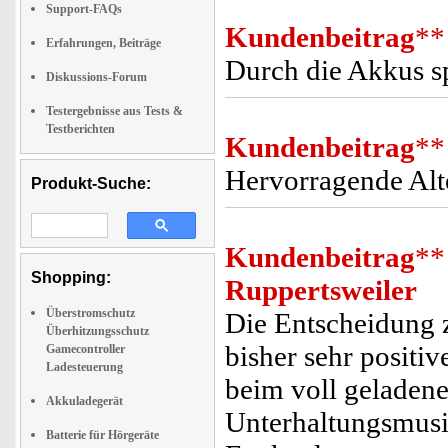
Support-FAQs
Kundenbeitrag
**
Erfahrungen, Beiträge
Durch die Akkus sp
Diskussions-Forum
Testergebnisse aus Tests &
Testberichten
Kundenbeitrag
**
Hervorragende Alte
Produkt-Suche:
Kundenbeitrag
**
Shopping:
Ruppertsweiler
Überstromschutz
Die Entscheidung 
Überhitzungsschutz
bisher sehr positiv
Gamecontroller
Ladesteuerung
beim voll geladene
Akkuladegerät
Unterhaltungsmusik
Batterie für Hörgeräte