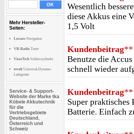
Wesentlich besser
diese Akkus eine V
Mehr Hersteller-
1,5 Volt
Seiten:
Lescars
Navigation
Kundenbeitrag
**
VR-Radio
Tuner
Benutze die Accus 
VisorTech
Schliesszylinder
schnell wieder auf
revolt
Universal-Dynamo-
Ladegeräte
Kundenbeitrag
**
Service- & Support-
Website der Marke tka
Super praktisches 
Köbele Akkutechnik
für die
Batterie. Einfach z
Vertriebsgebiete
Deutschland,
Österreich und
Schweiz