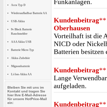
Funkanlagen.
Accu Typ D
Wiederaufladbar Batterie AA
Kundenbeitrag
**
USB-Akku
Oberhausen
9v Block Batterie
Rauchmelder
Vorteilhaft ist di
NICD oder Nickelh
AAA Akku USB
Batterien besitzen 
Batterie Micro Typ
Akku-Zubehör
Mignonbatterie
Kundenbeitrag
**
Li-Ion-Akku AA
Lange Verwendbarke
aufgeladen.
Bleiben Sie mit uns im
Kontakt und tragen Sie
hier Ihre E-Mail-Adresse
für unsere HotPrice-Mail
Kundenbeitrag
**
ein: