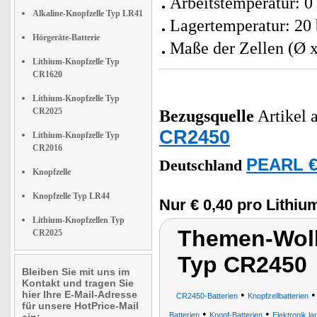
Arbeitstemperatur: 0
Alkaline-Knopfzelle Typ LR41
Lagertemperatur: 20 
Hörgeräte-Batterie
Maße der Zellen (Ø x
Lithium-Knopfzelle Typ
CR1620
Lithium-Knopfzelle Typ
CR2025
Bezugsquelle
Artikel a
CR2450
Lithium-Knopfzelle Typ
CR2016
PEARL €
Deutschland
Knopfzelle
Knopfzelle Typ LR44
Nur € 0,40 pro Lithiu
Lithium-Knopfzellen Typ
Themen-Wolk
CR2025
Typ CR2450
Bleiben Sie mit uns im
Kontakt und tragen Sie
hier Ihre E-Mail-Adresse
•
CR2450-Batterien
Knopfzellbatterien
für unsere HotPrice-Mail
•
•
Batterien
Knopf-Batterien
Elektronik la