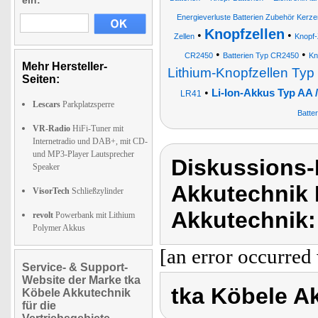
ein:
Energieverluste Batterien Zubehör Kerze
Knopfzellen
•
•
Zellen
Knopf-
•
•
CR2450
Batterien Typ CR2450
Kn
Mehr Hersteller-
Lithium-Knopfzellen Ty
Seiten:
•
Li-Ion-Akkus Typ AA
LR41
Lescars
Parkplatzsperre
Batte
VR-Radio
HiFi-Tuner mit
Internetradio und DAB+, mit CD-
und MP3-Player Lautsprecher
Diskussions-
Speaker
Akkutechnik 
VisorTech
Schließzylinder
Akkutechnik:
revolt
Powerbank mit Lithium
Polymer Akkus
[an error occurred 
Service- & Support-
Website der Marke tka
tka Köbele A
Köbele Akkutechnik
für die