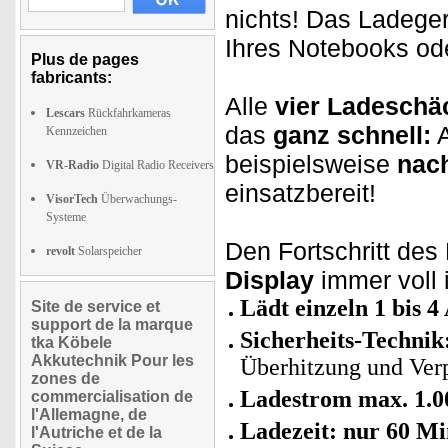
nichts! Das Ladeger
Ihres Notebooks od
Plus de pages
fabricants:
Alle
vier Ladeschä
Lescars
Rückfahrkameras
das
ganz schnell:
A
Kennzeichen
beispielsweise
nach
VR-Radio
Digital Radio Receivers
einsatzbereit!
VisorTech
Überwachungs-
Systeme
Den Fortschritt de
revolt
Solarspeicher
Display
immer voll 
Lädt einzeln 1 bis 4
Site de service et
support de la marque
Sicherheits-Technik
tka Köbele
Akkutechnik Pour les
Überhitzung und Ver
zones de
Ladestrom max. 1.0
commercialisation de
l'Allemagne, de
Ladezeit: nur 60 M
l'Autriche et de la