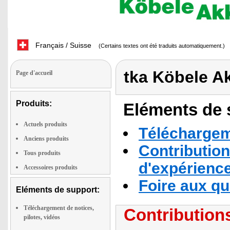
Français / Suisse
(Certains textes ont été traduits automatiquement.)
tka Köbele A
Page d'accueil
Produits:
Eléments de s
Actuels produits
Téléchargeme
Anciens produits
Contribution
Tous produits
d'expérienc
Accessoires produits
Foire aux q
Eléments de support:
Téléchargement de notices,
Contributions
pilotes, vidéos