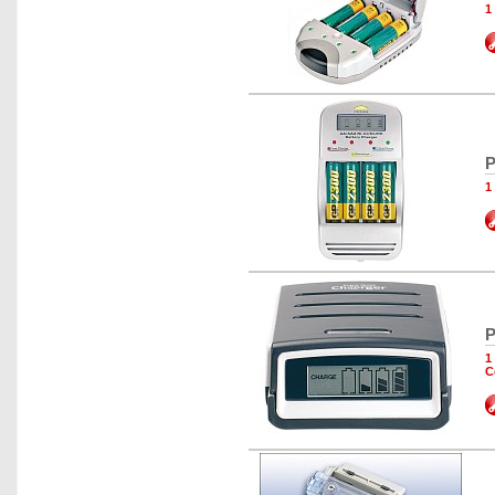
1
P
1
P
1
C