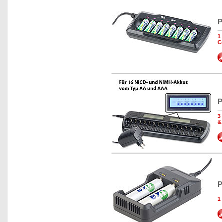
P
1
C
P
3
&
P
1