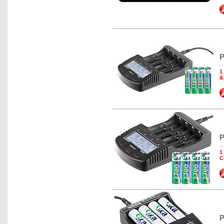
P
1
&
P
1
C
P