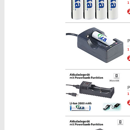
1
P
1
P
1