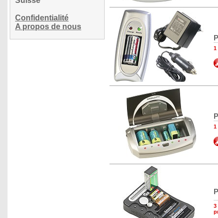
Suisse
Confidentialité
A propos de nous
P
1
P
1
P
3
p