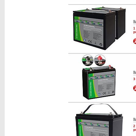
M
1
p
M
3
M
2
p