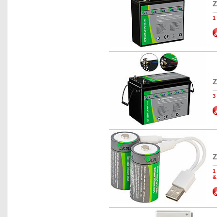
Z
1
Z
3
Z
1
&