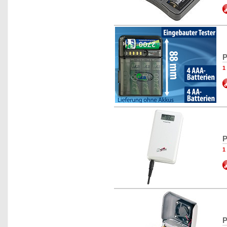
P
1
P
1
P