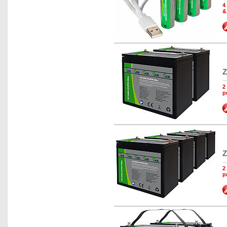
4
&
Z
2
p
Z
2
p