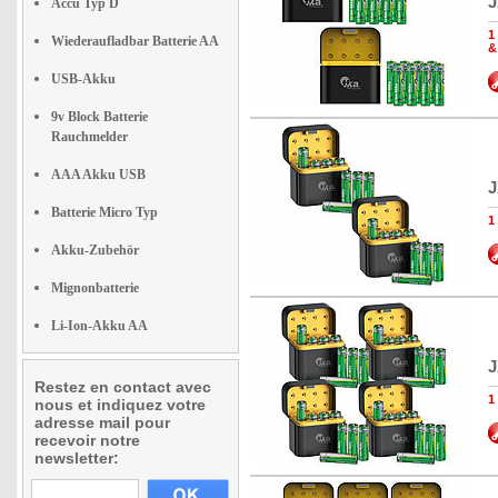
J
Accu Typ D
1
Wiederaufladbar Batterie AA
&
USB-Akku
9v Block Batterie
Rauchmelder
AAA Akku USB
J
Batterie Micro Typ
1
Akku-Zubehör
Mignonbatterie
Li-Ion-Akku AA
J
Restez en contact avec
1
nous et indiquez votre
adresse mail pour
recevoir notre
newsletter: