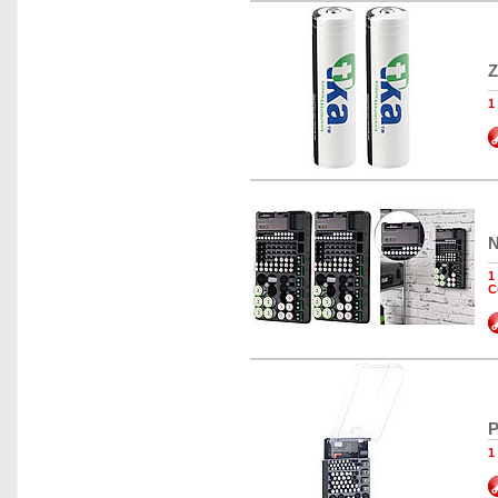
Z
1
N
1
C
P
1