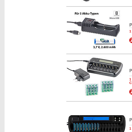
P
1
P
1
C
P
1