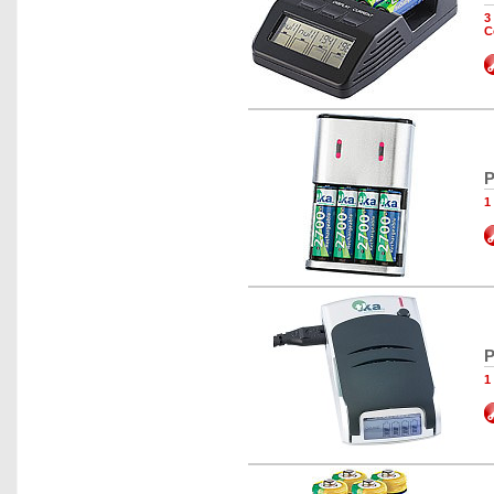
3
C
P
1
P
1