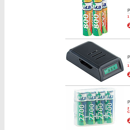
P
1
P
1
P
2
C