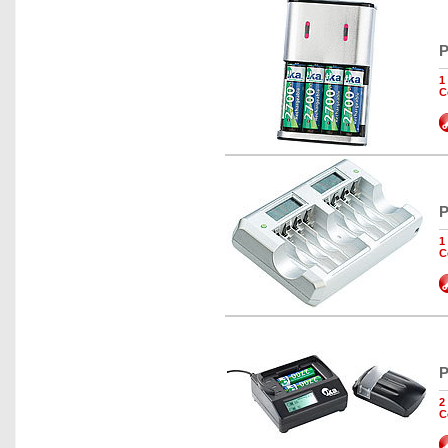
P
1
C
P
1
C
P
2
C