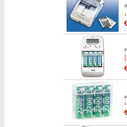
P
1
P
1
C
P
1