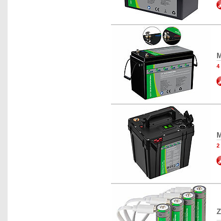
M
4
M
2
Z