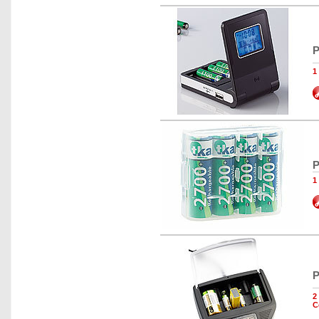
P
1
P
1
P
2
C