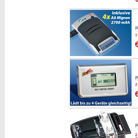
P
1
P
2
P
2