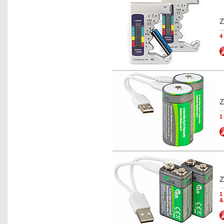
Z
4
Z
1
Z
1
&