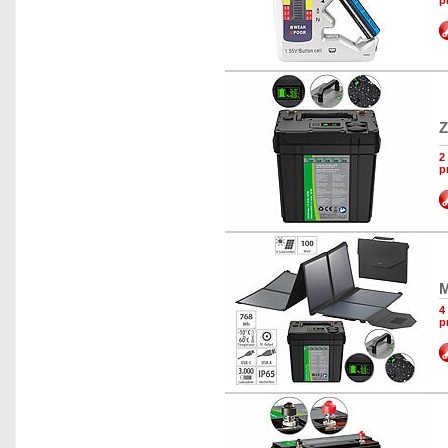
p
Z
2
p
M
4
p