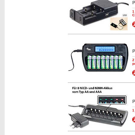
P
1
C
P
2
p
P
1