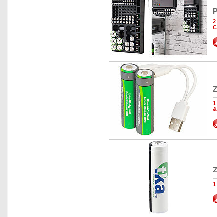
P
2
C
Z
1
&
Z
1