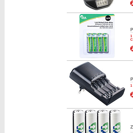
P
1
C
P
1
Z