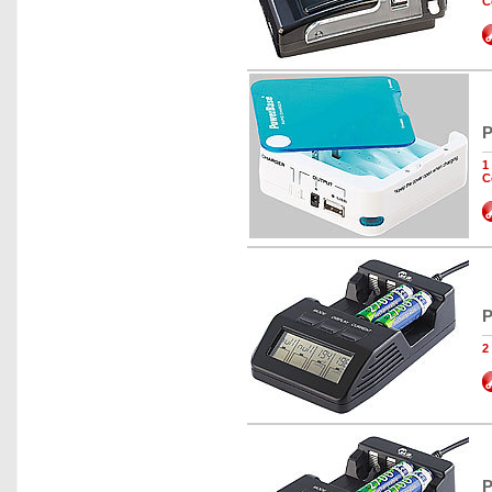
C
P
1
C
P
2
P