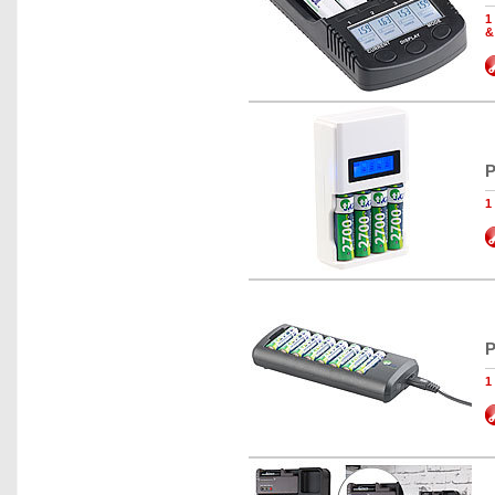
1
&
P
1
P
1