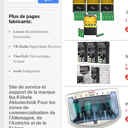
J
Plus de pages
1
fabricants:
Lescars
Rückfahrkameras
Kennzeichen
VR-Radio
Digital Radio Receivers
N
VisorTech
Überwachungs-
Systeme
1
p
revolt
Solarspeicher
Site de service et
support de la marque
tka Köbele
Akkutechnik Pour les
P
zones de
1
commercialisation de
l'Allemagne, de
l'Autriche et de la