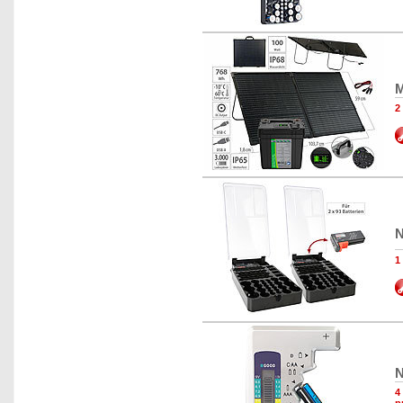
M
2
N
1
N
4