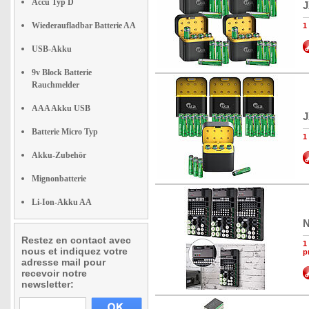
Accu Typ D
J
Wiederaufladbar Batterie AA
1
USB-Akku
9v Block Batterie
Rauchmelder
AAA Akku USB
J
Batterie Micro Typ
1
Akku-Zubehör
Mignonbatterie
Li-Ion-Akku AA
N
Restez en contact avec
1
nous et indiquez votre
p
adresse mail pour
recevoir notre
newsletter: