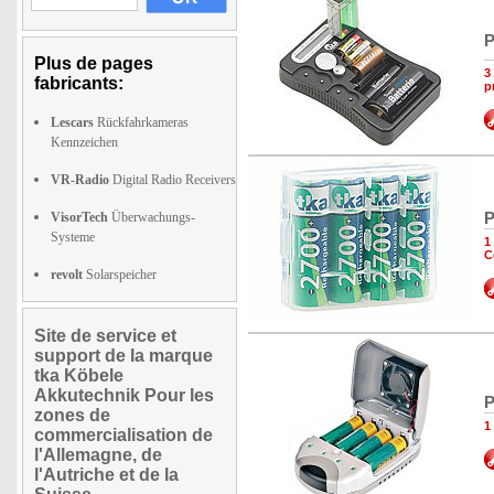
P
Plus de pages
3
fabricants:
p
Lescars
Rückfahrkameras
Kennzeichen
VR-Radio
Digital Radio Receivers
P
VisorTech
Überwachungs-
Systeme
1
C
revolt
Solarspeicher
Site de service et
support de la marque
tka Köbele
Akkutechnik Pour les
P
zones de
1
commercialisation de
l'Allemagne, de
l'Autriche et de la