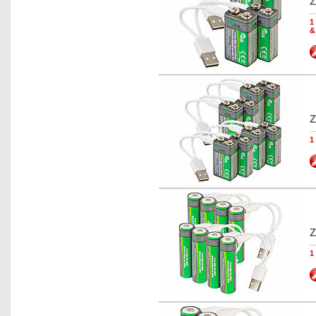
Z
1
&
Z
1
Z
1