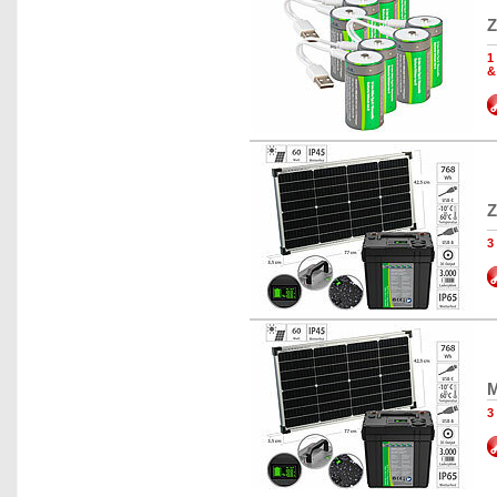
Z
1
&
Z
3
M
3