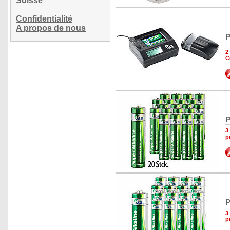
Suisse
Confidentialité
A propos de nous
P
2
C
P
3
p
P
3
p