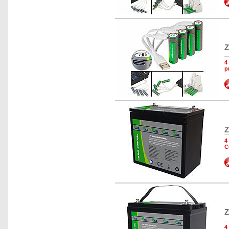
Z
4
p
Z
4
C
Z
4