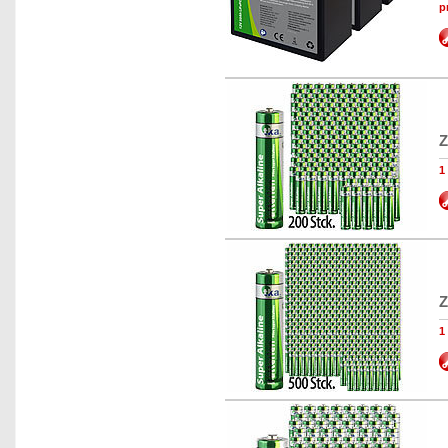
p
Z
1
Z
1