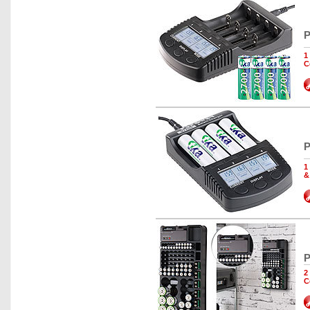
P
1
C
P
1
&
P
2
C