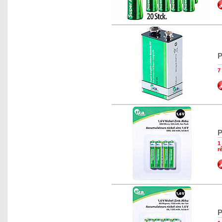
P
7
P
1
r
P