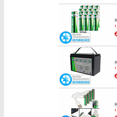
R
1
R
1
R
1