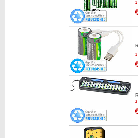
1
R
1
R
3