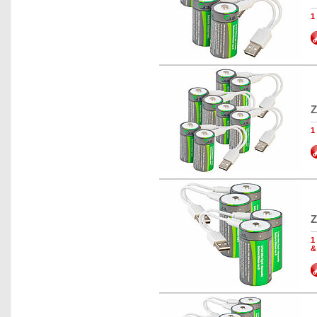
1
Z
1
Z
1
&