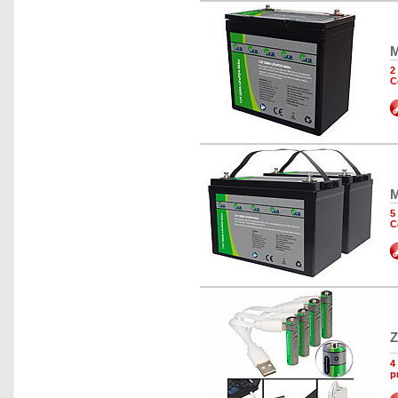
M
2
C
M
5
C
Z
4
p