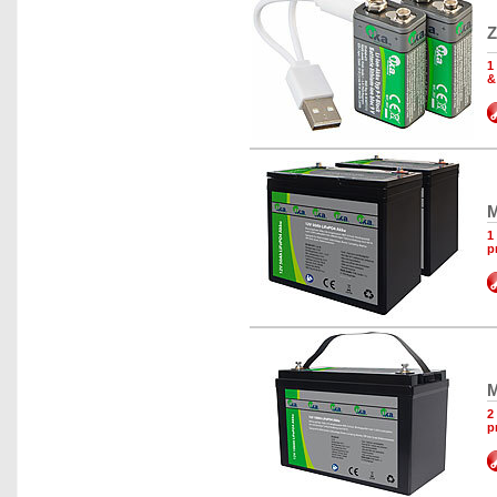
Z
1
&
M
1
p
M
2
p