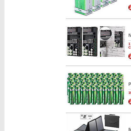
N
1
C
P
1
M