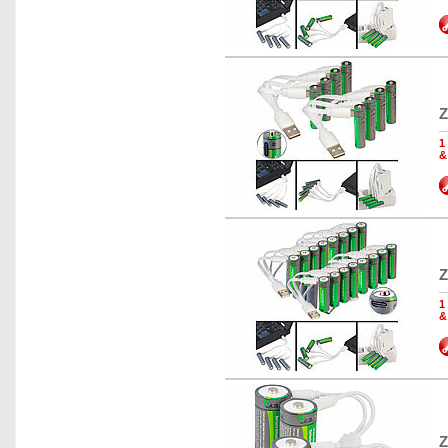
Z
1
&
Z
1
&
Z