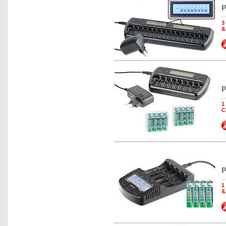
P
3
&
P
1
C
P
1
&