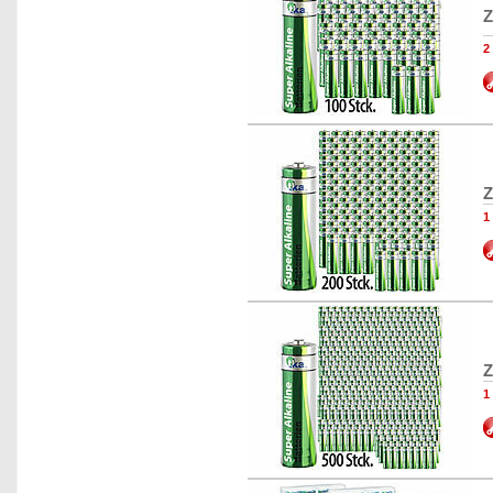
Z
2
Z
1
Z
1