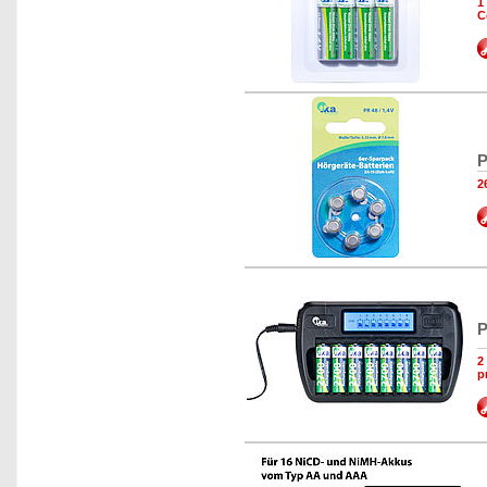
1
C
P
2
P
2
p