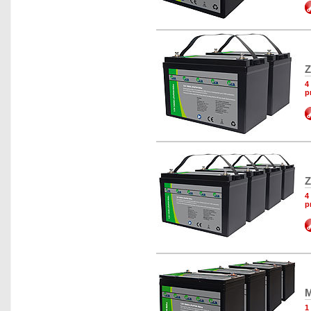
Z
4
p
Z
4
p
M
1