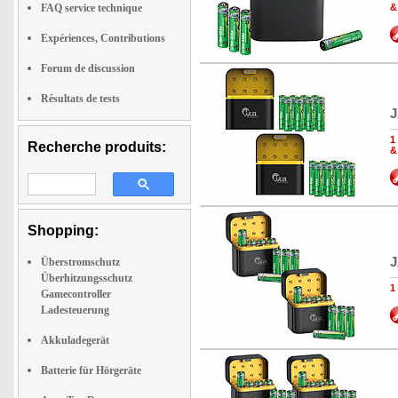
FAQ service technique
&
Expériences, Contributions
Forum de discussion
Résultats de tests
J
1
Recherche produits:
&
Shopping:
J
Überstromschutz
Überhitzungsschutz
1
Gamecontroller
Ladesteuerung
Akkuladegerät
Batterie für Hörgeräte