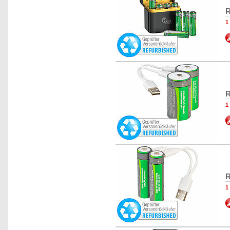
R
1
R
1
R
1