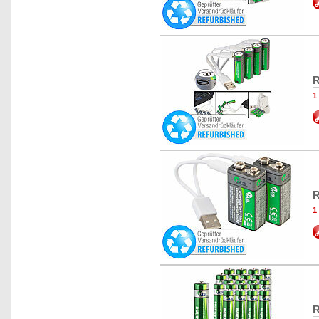
R
1
R
1
R