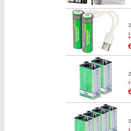
Z
1
&
Z
2
Z
1