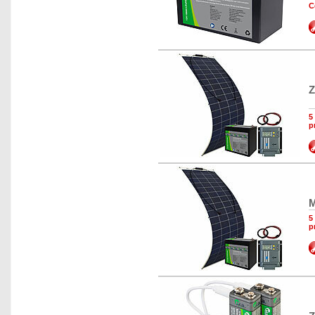
C
Z
5
p
M
5
p