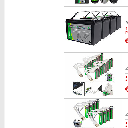
M
4
p
Z
1
&
Z
1
&