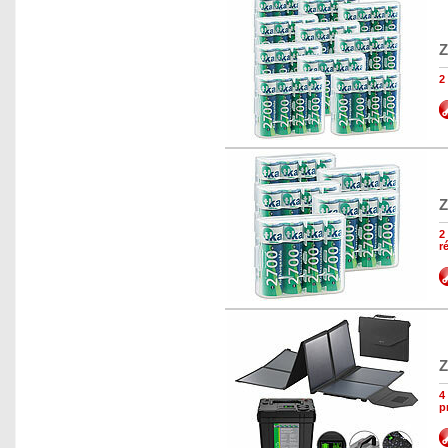
Z
2
Z
2
r
Z
4
p