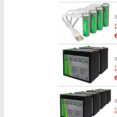
Z
4
&
Z
2
p
Z
2
p