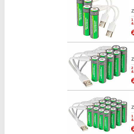
Z
1
&
Z
2
&
Z
1
&