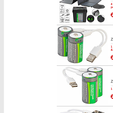
4
p
Z
1
&
Z
1