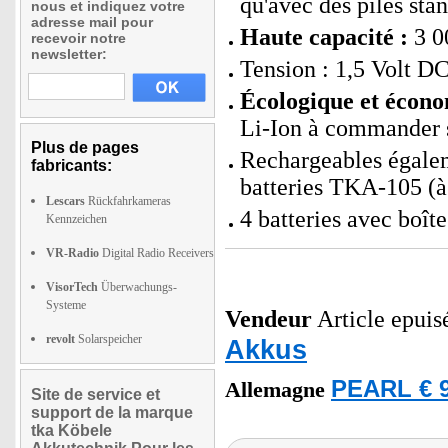
qu'avec des piles sta
nous et indiquez votre
adresse mail pour
Haute capacité :
3 0
recevoir notre
newsletter:
Tension : 1,5 Volt D
Écologique et écono
Li-Ion à commander 
Plus de pages
Rechargeables égalem
fabricants:
batteries TKA-105 (
Lescars
Rückfahrkameras
4 batteries avec boît
Kennzeichen
VR-Radio
Digital Radio Receivers
VisorTech
Überwachungs-
Systeme
Vendeur
Article epuis
revolt
Solarspeicher
Akkus
PEARL € 9
Allemagne
Site de service et
support de la marque
tka Köbele