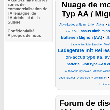
Akkutechnik Pour les
Nuage de mot
zones de
commercialisation de
Typ AA / Mi
l'Allemagne, de
l'Autriche et de la
Suisse
•
Akku-Ladegeräte mit Li-Ion-Akkus
L
•
Confidentialité
accus nimh micro
Li-Ion 1,5V
A propos de nous
Batterien Mignon (AA)
•
pil
Ladegeräte Solar Leuchten Telef
Ladegeräte mit Refre
ion-accus type aa, a
batterie li-ion type AAA 
Aufbewahrungsboxen Batterien wiede
•
accumulateur AA universel
pile mignon
•
Li-Ion
Forum de dis