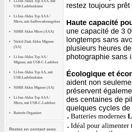
Li-Ion-Akku Typ AAA, mit
restez toujours prêt 
USB-Ladefunktion
Li-Ion-Akku Typ AAA /
Haute capacité pou
Micro, mit Aufbewahrungsbox
une capacité de 3 0
NiMH-Akku Micro (AAA)
longtemps sans avoi
Nickel-Zink Akku Mignon
plusieurs heures de
(AA)
photographie sans i
Li-Ion-Akku Typ AA /
Mignon, mit USB-C-Ladebox
Écologique et éco
Li-Ion-Akku Typ AA, mit
USB-Ladefunktion
aident non seulement
NiMH-Akku Mignon (AA)
préservent égalemen
des centaines de pi
Li-Ion-Akku Typ AAA /
Micro, mit USB-C-Ladebox
quelques cycles de
Batterie-Organizer
Batteries modernes
L
Idéal pour alimenter t
Restez en contact avec