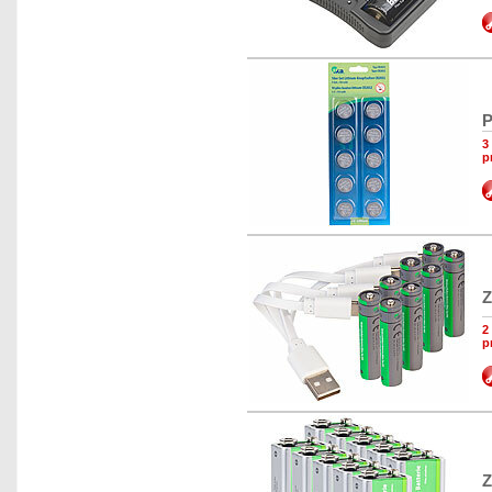
P
3
p
Z
2
p
Z