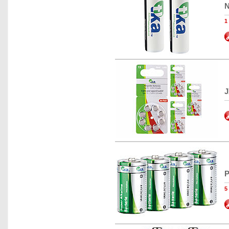
N
1
J
P
5