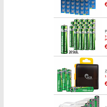
P
3
p
Z
1