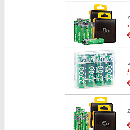
Z
1
P
1
C
Z