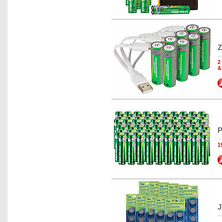
Z
2
&
P
1
J