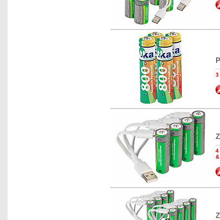
P
3
Z
4
&
Z