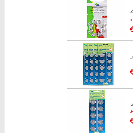
Z
1
J
P
2