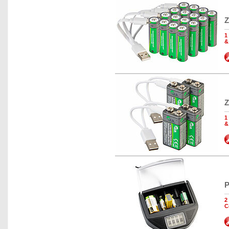
Z
1
&
Z
1
&
P
2
C