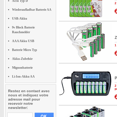
Accu Typ D
2
Wiederaufladbar Batterie AA
USB-Akku
9v Block Batterie
Rauchmelder
Z
AAA Akku USB
1
Batterie Micro Typ
Akku-Zubehör
Mignonbatterie
Li-Ion-Akku AA
P
2
p
Restez en contact avec
nous et indiquez votre
adresse mail pour
recevoir notre
newsletter: