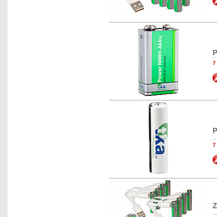
P
7
P
7
Z