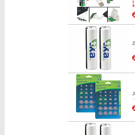
1
&
Z
J