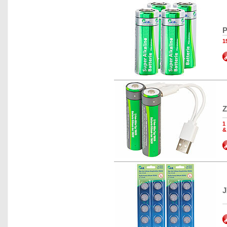
P
1
Z
1
&
J