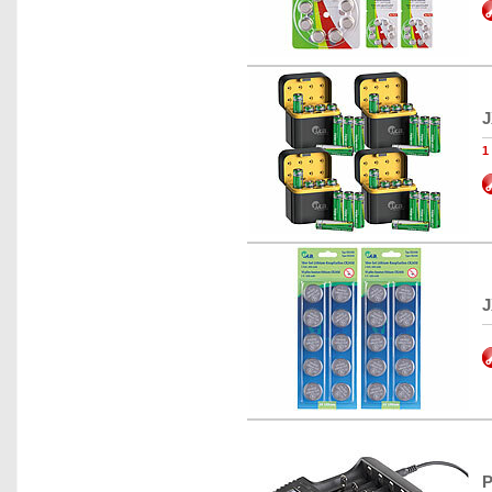
J
1
J
P