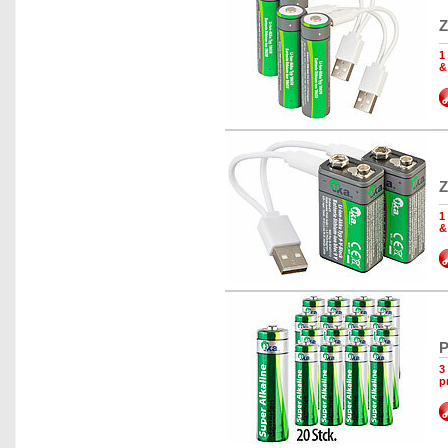
Z
1
&
Z
1
&
P
3
p