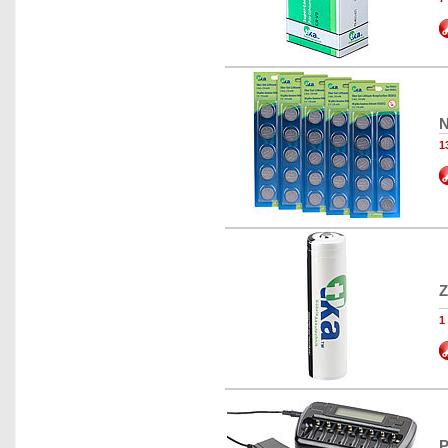
N
1
Z
1
P