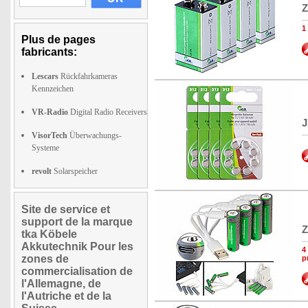
Z
1
Plus de pages
fabricants:
Lescars
Rückfahrkameras
Kennzeichen
VR-Radio
Digital Radio Receivers
J
VisorTech
Überwachungs-
Systeme
revolt
Solarspeicher
Site de service et
support de la marque
Z
tka Köbele
Akkutechnik Pour les
4
zones de
p
commercialisation de
l'Allemagne, de
l'Autriche et de la