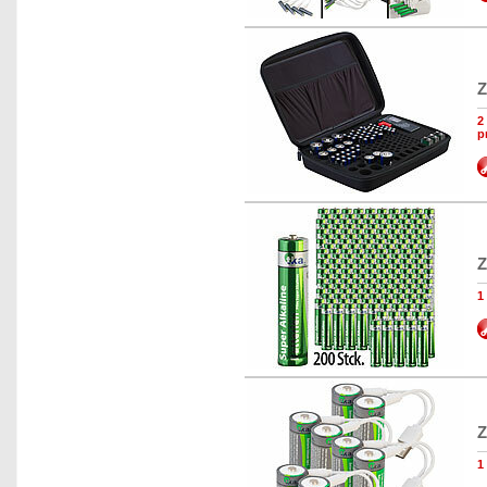
Z
2
p
Z
1
Z
1