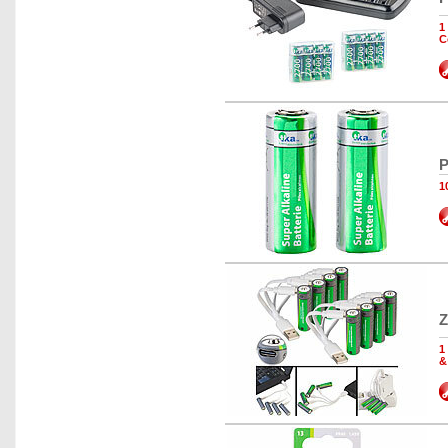
1
C
P
1
Z
1
&