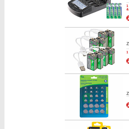
1
&
Z
1
Z