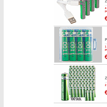
Z
4
p
P
1
p
Z
2