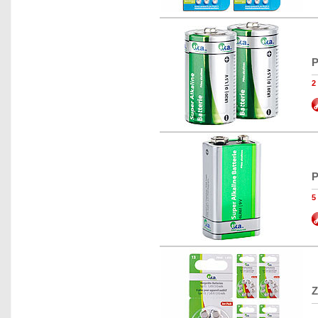
P
2
P
5
Z