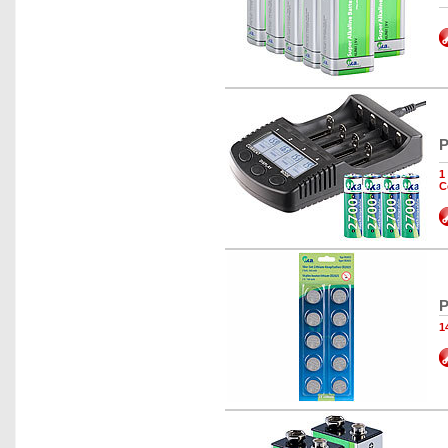
P
1
C
P
1