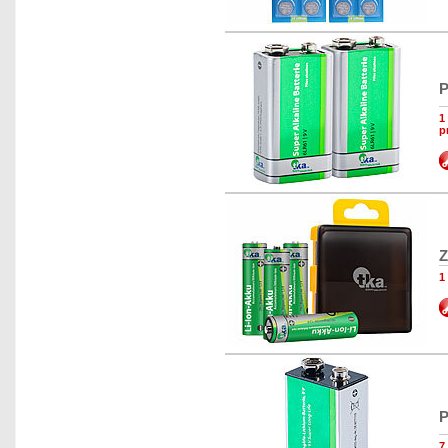
P
1
p
Z
1
P
7