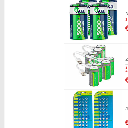
N
1
Z
1
&
J