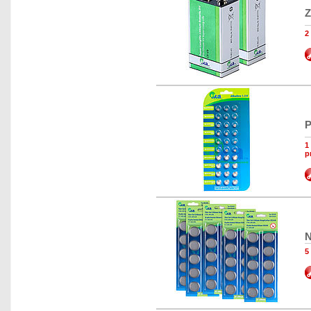
Z
2
P
1
p
N
5