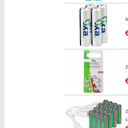
N
Z
Z
1