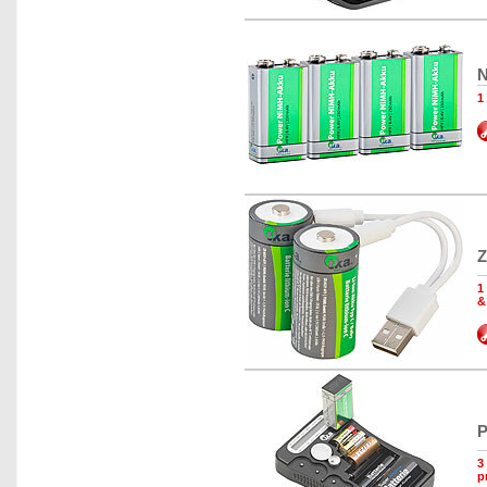
N
1
Z
1
&
P
3
p