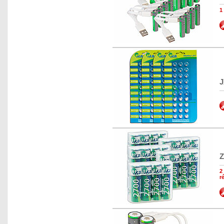
1
J
Z
2
r