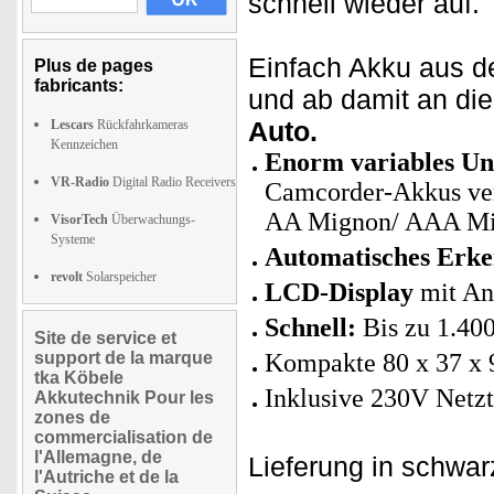
schnell wieder auf.
Einfach Akku aus 
Plus de pages
fabricants:
und ab damit an di
Auto.
Lescars
Rückfahrkameras
Kennzeichen
Enorm variables Un
VR-Radio
Digital Radio Receivers
Camcorder-Akkus ver
AA Mignon/ AAA Mi
VisorTech
Überwachungs-
Systeme
Automatisches Erk
revolt
Solarspeicher
LCD-Display
mit An
Schnell:
Bis zu 1.40
Site de service et
support de la marque
Kompakte 80 x 37 x
tka Köbele
Inklusive 230V Netzt
Akkutechnik Pour les
zones de
commercialisation de
l'Allemagne, de
Lieferung in schwar
l'Autriche et de la