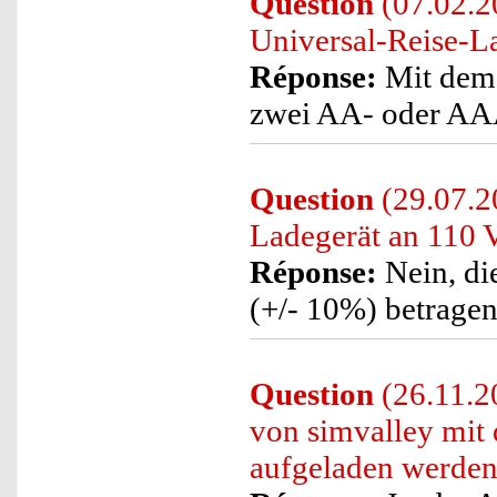
Question
(07.02.2
Universal-Reise-La
Réponse:
Mit dem 
zwei AA- oder AAA
Question
(29.07.2
Ladegerät an 110 V
Réponse:
Nein, di
(+/- 10%) betragen
Question
(26.11.2
von simvalley mit
aufgeladen werde