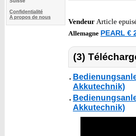
Suisse
Confidentialité
A propos de nous
Vendeur
Article epuis
PEARL € 2
Allemagne
(3) Télécharg
Bedienungsanle
Akkutechnik)
Bedienungsanle
Akkutechnik)