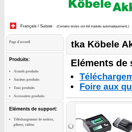
Français / Suisse
(Certains textes ont été traduits automatiquement.)
tka Köbele A
Page d'accueil
Produits:
Eléments de s
Actuels produits
Téléchargeme
Anciens produits
Foire aux q
Tous produits
Accessoires produits
Eléments de support:
Téléchargement de notices,
pilotes, vidéos