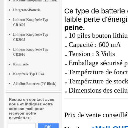
Alkaline-Knopfzelle Typ LR41
Ce type de batterie
Hörgeräte-Batterie
faible perte d'énerg
Lithium-Knopfzelle Typ
CR1620
peine.
10 piles bouton lith
Lithium-Knopfzelle Typ
CR2025
Capacité : 600 mA
Lithium-Knopfzelle Typ
Tension : 3 Volts
CR2016
Emballage sécurisé p
Knopfzelle
Température de fonct
Knopfzelle Typ LR44
Température de stock
Alkaline Batterien (9V-Block)
Dimensions des cellul
Restez en contact avec
nous et indiquez votre
adresse mail pour
recevoir notre
Prix de vente conseill
newsletter: