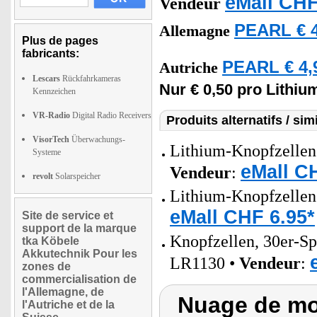
eMall CHF
Vendeur
PEARL € 4
Allemagne
Plus de pages
fabricants:
PEARL € 4,
Autriche
Lescars
Rückfahrkameras
Nur € 0,50 pro Lithiu
Kennzeichen
VR-Radio
Digital Radio Receivers
Produits alternatifs / simi
VisorTech
Überwachungs-
Lithium-Knopfzellen 
Systeme
eMall C
Vendeur
:
revolt
Solarspeicher
Lithium-Knopfzellen
eMall CHF 6.95*
Site de service et
support de la marque
Knopfzellen, 30er-S
tka Köbele
Akkutechnik Pour les
LR1130 •
Vendeur
:
zones de
commercialisation de
l'Allemagne, de
Nuage de mot
l'Autriche et de la