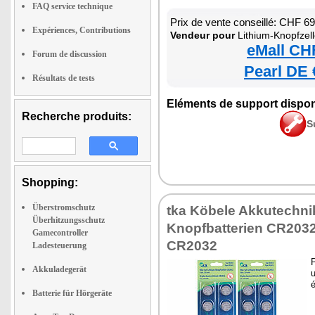
FAQ service technique
Prix de vente conseillé: CHF 6
Expériences, Contributions
Vendeur pour
Lithium-Knopfzel
eMall CH
Forum de discussion
Pearl DE 
Résultats de tests
Eléments de support dispon
Recherche produits:
S
Shopping:
Überstromschutz
tka Köbele Akkutechni
Überhitzungsschutz
Knopfbatterien CR2032
Gamecontroller
CR2032
Ladesteuerung
Akkuladegerät
Batterie für Hörgeräte