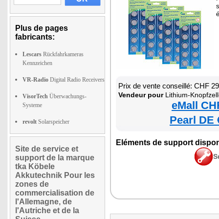
Plus de pages
fabricants:
Lescars
Rückfahrkameras
Kennzeichen
VR-Radio
Digital Radio Receivers
Prix de vente conseillé: CHF 2
Vendeur pour
Lithium-Knopfzel
VisorTech
Überwachungs-
eMall CH
Systeme
Pearl DE 
revolt
Solarspeicher
Eléments de support dispon
Site de service et
S
support de la marque
tka Köbele
Akkutechnik Pour les
zones de
commercialisation de
l'Allemagne, de
l'Autriche et de la