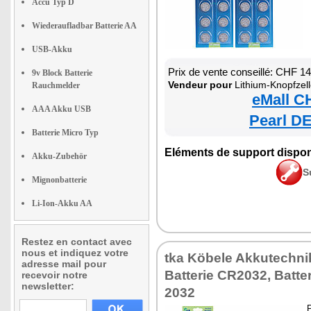
Accu Typ D
Wiederaufladbar Batterie AA
USB-Akku
Prix de vente conseillé: CHF 1
9v Block Batterie
Vendeur pour
Lithium-Knopfzel
Rauchmelder
eMall C
AAA Akku USB
Pearl DE
Batterie Micro Typ
Eléments de support dispon
Akku-Zubehör
S
Mignonbatterie
Li-Ion-Akku AA
Restez en contact avec
nous et indiquez votre
tka Köbele Akkutechni
adresse mail pour
Batterie CR2032, Batte
recevoir notre
newsletter:
2032
P