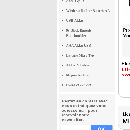
Accu Typ D
Wiederaufladbar Batterie AA
USB-Akku
Pri
9v Block Batterie
Ven
Rauchmelder
AAA Akku USB
Batterie Micro Typ
Elé
Akku-Zubehör
1 Tél
Mignonbatterie
réco
Li-Ion-Akku AA
Restez en contact avec
nous et indiquez votre
adresse mail pour
tk
recevoir notre
newsletter:
M