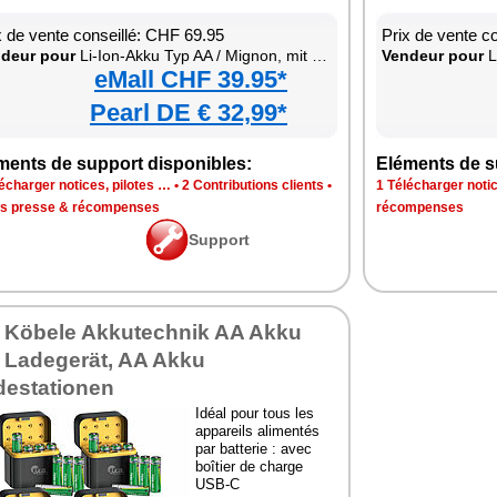
x de vente conseillé: CHF 69.95
Prix de vente c
deur pour
Li-Ion-Akku Typ AA / Mignon, mit USB-C-Ladebox
Vendeur pour
Li
eMall CHF 39.95*
Pearl DE € 32,99*
ments de support disponibles:
Eléments de s
écharger notices, pilotes …
•
2 Contributions clients
•
1 Télécharger notic
is presse & récompenses
récompenses
Support
a Köbele Akkutechnik AA Akku
t Ladegerät, AA Akku
destationen
Idéal pour tous les
appareils alimentés
par batterie : avec
boîtier de charge
USB-C