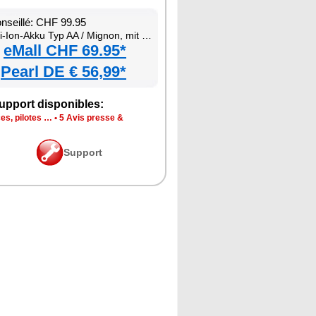
onseillé: CHF 99.95
-Ion-Akku Typ AA / Mignon, mit USB-C-Ladebox
eMall CHF 69.95*
Pearl DE € 56,99*
upport disponibles:
es, pilotes …
•
5 Avis presse &
Support