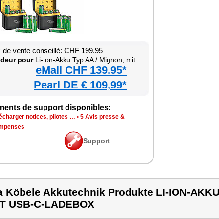
x de vente conseillé: CHF 199.95
deur pour
Li-Ion-Akku Typ AA / Mignon, mit USB-C-Ladebox
eMall CHF 139.95*
Pearl DE € 109,99*
ments de support disponibles:
écharger notices, pilotes …
•
5 Avis presse &
mpenses
Support
a Köbele Akkutechnik Produkte LI-ION-AKK
IT USB-C-LADEBOX