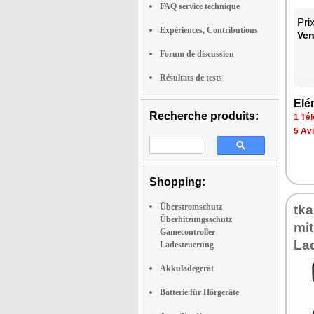
FAQ service technique
Pri
Expériences, Contributions
Ven
Forum de discussion
Résultats de tests
Elé
Recherche produits:
1 Tél
5 Av
Shopping:
Überstromschutz
tk
Überhitzungsschutz
mi
Gamecontroller
La
Ladesteuerung
Akkuladegerät
Batterie für Hörgeräte