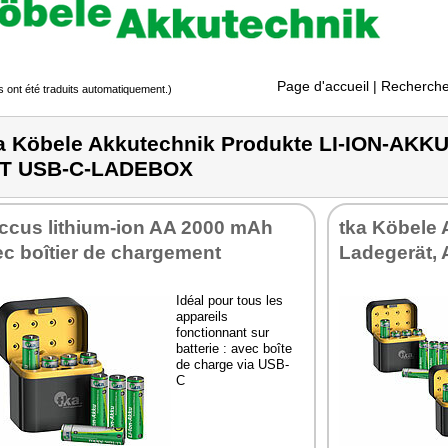
Page d'accueil
| Recherche
s ont été traduits automatiquement.)
a Köbele Akkutechnik Produkte LI-ION-AKK
IT USB-C-LADEBOX
accus lithium-ion AA 2000 mAh
tka Köbele
c boîtier de chargement
Ladegerät,
Idéal pour tous les
appareils
fonctionnant sur
batterie : avec boîte
de charge via USB-
C