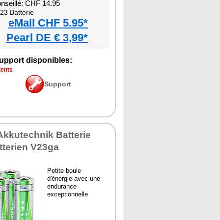
onseillé: CHF 14.95
23 Batterie
eMall CHF 5.95*
Pearl DE € 3,99*
upport disponibles:
ients
Support
Akkutechnik Batterie
tterien V23ga
Petite boule
d'énergie avec une
endurance
exceptionnelle