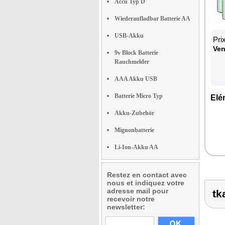
Accu Typ D
Wiederaufladbar Batterie AA
USB-Akku
Pri
Ven
9v Block Batterie
Rauchmelder
AAA Akku USB
Batterie Micro Typ
Elé
Akku-Zubehör
Mignonbatterie
Li-Ion-Akku AA
Restez en contact avec
nous et indiquez votre
adresse mail pour
tk
recevoir notre
newsletter: