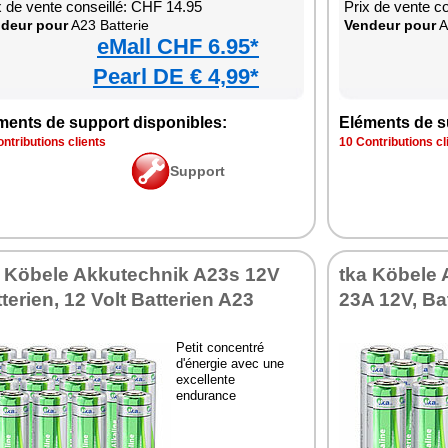
x de vente conseillé: CHF 14.95
Prix de vente c
deur pour
A23 Batterie
Vendeur pour
A
eMall CHF 6.95*
Pearl DE € 4,99*
ments de support disponibles:
Eléments de s
ntributions clients
10 Contributions cl
Support
a Köbele Akkutechnik A23s 12V
tka Köbele 
terien, 12 Volt Batterien A23
23A 12V, Ba
Petit concentré
d'énergie avec une
excellente
endurance