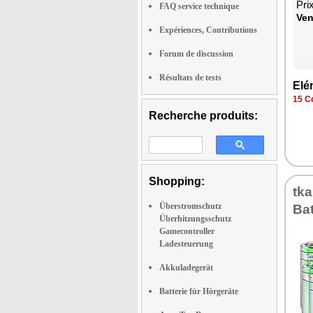
Pri
FAQ service technique
Ven
Expériences, Contributions
Forum de discussion
Résultats de tests
Elé
15 Co
Recherche produits:
Shopping:
tk
Überstromschutz
Bat
Überhitzungsschutz
Gamecontroller
Ladesteuerung
Akkuladegerät
Batterie für Hörgeräte