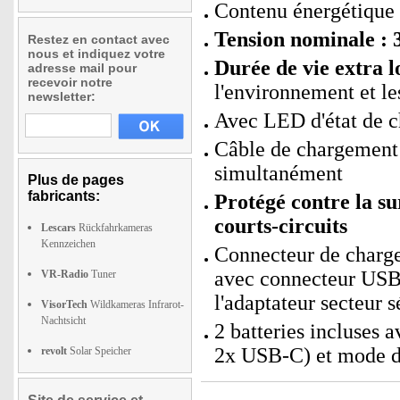
Contenu énergétique
Tension nominale : 3
Restez en contact avec
nous et indiquez votre
Durée de vie extra l
adresse mail pour
recevoir notre
l'environnement et le
newsletter:
Avec LED d'état de c
Câble de chargement 
simultanément
Plus de pages
fabricants:
Protégé contre la sur
courts-circuits
Lescars
Rückfahrkameras
Kennzeichen
Connecteur de charge
avec connecteur USB
VR-Radio
Tuner
l'adaptateur secteur 
VisorTech
Wildkameras Infrarot-
Nachtsicht
2 batteries incluses
2x USB-C) et mode d'
revolt
Solar Speicher