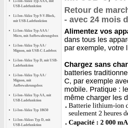
Li-Ion-Akku Typ AAA, mit
USB-Ladefunktion
Retour de march
Li-Ion-Akku Typ 9-V-Block,
- avec 24 mois d
mit USB-Ladefunktion
Alimentez vos appa
Li-Ion-Akku Typ AAA /
Micro, mit Aufbewahrungsbox
dans tous les appar
Li-Ion-Akku Typ AA /
par exemple, votre 
Mignon, mit USB-C-Ladebox
Li-Ion-Akku Typ D, mit USB-
Chargez sans charg
Ladefunktion
batteries tradition
Li-Ion-Akku Typ AA /
C, par exemple avec
Mignon, mit
Aufbewahrungsbox
mobile. Pratique : 
Li-Ion-Akku Typ AA, mit
même charger les d
USB-Ladefunktion
Batterie lithium-ion
Li-Ion-Akku Typ 18650
seulement 2 heures d
Li-Ion-Akkus Typ D, mit
Capacité : 2 000 m
USB-Ladefunktion