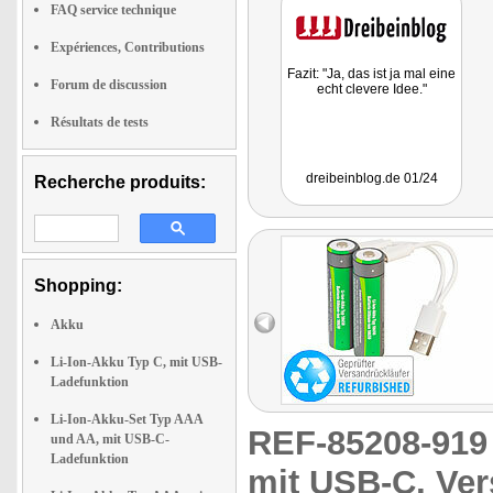
FAQ service technique
Expériences, Contributions
Fazit: "Ja, das ist ja mal eine
Forum de discussion
echt clevere Idee."
Résultats de tests
dreibeinblog.de 01/24
Recherche produits:
Shopping:
Akku
Li-Ion-Akku Typ C, mit USB-
Ladefunktion
Li-Ion-Akku-Set Typ AAA
REF-85208-91
und AA, mit USB-C-
Ladefunktion
mit USB-C, Ver