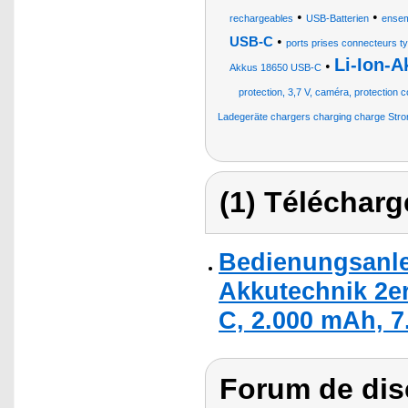
•
•
rechargeables
USB-Batterien
ensem
•
USB-C
ports prises connecteurs t
Li-Ion-A
•
Akkus 18650 USB-C
protection, 3,7 V, caméra, protection c
Ladegeräte chargers charging charge Stro
(1) Télécharg
Bedienungsanle
Akkutechnik 2er
C, 2.000 mAh, 7
Forum de dis