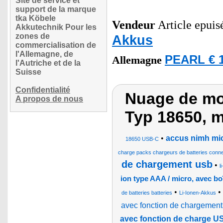
Site de service et
support de la marque
tka Köbele
Vendeur
Article epuis
Akkutechnik Pour les
zones de
Akkus
commercialisation de
l'Allemagne, de
PEARL € 1
Allemagne
l'Autriche et de la
Suisse
Confidentialité
Nuage de mot
A propos de nous
Typ 18650, 
•
accus nimh mic
18650 USB-C
charge packs chargeurs de batteries conn
de chargement usb
•
l
ion type AAA / micro, avec b
•
•
de batteries batteries
Li-Ionen-Akkus
avec fonction de chargement
avec fonction de charge U