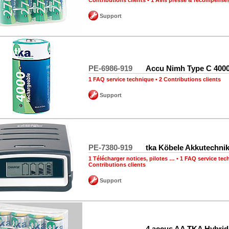
Contributions clients
•
1 Avis presse & récompense
Support
PE-6986-919
Accu Nimh Type C 400
1 FAQ service technique
•
2 Contributions clients
Support
PE-7380-919
tka Köbele Akkutechni
1 Télécharger notices, pilotes …
•
1 FAQ service tec
Contributions clients
Support
4 accus AA TKA Hybrid