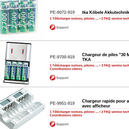
PE-8072-919
tka Köbele Akkutechni
1 Télécharger notices, pilotes …
•
2 FAQ service tec
Support
Chargeur de piles "30
PE-9700-919
TKA
1 Télécharger notices, pilotes …
•
3 FAQ service tec
Contributions clients
Support
Chargeur rapide pour 
PE-9951-919
avec afficheur
1 Télécharger notices, pilotes …
•
2 FAQ service tec
Contributions clients
Support