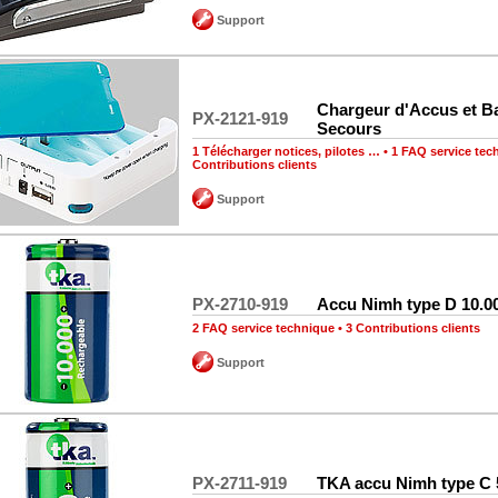
Support
Chargeur d'Accus et Ba
PX-2121-919
Secours
1 Télécharger notices, pilotes …
•
1 FAQ service tec
Contributions clients
Support
PX-2710-919
Accu Nimh type D 10.
2 FAQ service technique
•
3 Contributions clients
Support
PX-2711-919
TKA accu Nimh type C