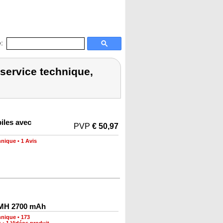
:
service technique,
iles avec
PVP
€ 50,97
hnique
•
1 Avis
iMH 2700 mAh
hnique
•
173