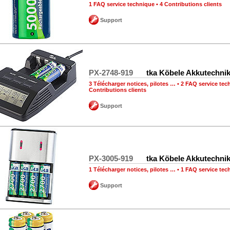
1 FAQ service technique
•
4 Contributions clients
Support
PX-2748-919
tka Köbele Akkutechni
3 Télécharger notices, pilotes …
•
2 FAQ service tec
Contributions clients
Support
PX-3005-919
tka Köbele Akkutechni
1 Télécharger notices, pilotes …
•
1 FAQ service tec
Support