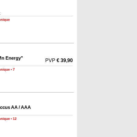
k
hnique
 Mn Energy"
PVP
€ 39,90
hnique
•
7
accus AA / AAA
hnique
•
12