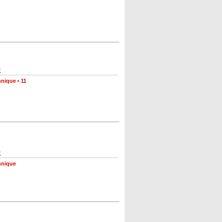
k
hnique
•
11
k
hnique