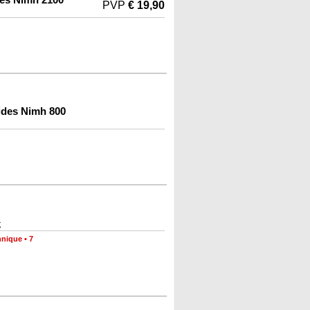
PVP
€ 19,90
ides Nimh 800
k
hnique
•
7