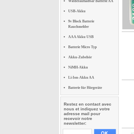
Wiederaufladbar Batterie AA
USB-Akku
9v Block Batterie
Rauchmelder
AAA Akku USB
Batterie Micro Typ
Akku-Zubehör
NiMH-Akku
Li-Ion-Akku AA
Batterie für Hörgeräte
Restez en contact avec
nous et indiquez votre
adresse mail pour
recevoir notre
newsletter: