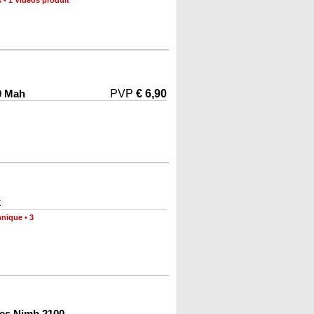
s
•
1 Vidéos produit
0 Mah
PVP
€ 6,90
k
hnique
•
3
es Nimh 2100