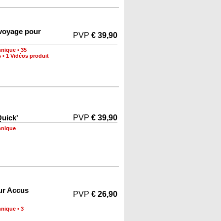
 voyage pour
PVP
€ 39,90
hnique
•
35
s
•
1 Vidéos produit
uick'
PVP
€ 39,90
hnique
ur Accus
PVP
€ 26,90
hnique
•
3