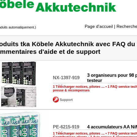
Page d'accueil
| Recherche
raduits automatiquement.)
oduits tka Köbele Akkutechnik avec FAQ du 
mmentaires d'aide et de support
3 organiseurs pour 98 p
NX-1397-919
testeur
1 Télécharger notices, pilotes …
•
1 FAQ service tec
presse & récompenses
Support
PE-6215-919
4 accumulateurs AA N
1 Télécharger notices, pilotes …
•
7 FAQ service tec