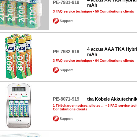
PE-7931-919
mAh
3 FAQ service technique
•
50 Contributions clients
Support
4 accus AAA TKA Hybr
PE-7932-919
mAh
3 FAQ service technique
•
64 Contributions clients
Support
PE-8071-919
tka Köbele Akkutechni
1 Télécharger notices, pilotes …
•
3 FAQ service tec
Contributions clients
Support