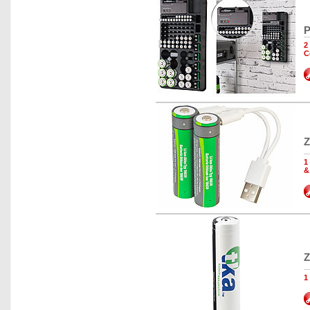
P
2
C
Z
1
&
Z
1