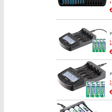
1
P
1
&
P
1
C