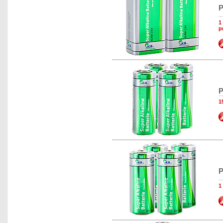
P
1
p
P
1
P
1