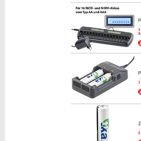
P
3
&
P
1
Z
2