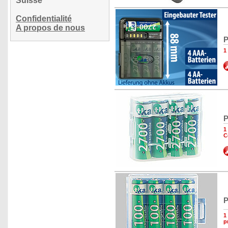
Suisse
Confidentialité
A propos de nous
P
1
P
1
C
P
1
p