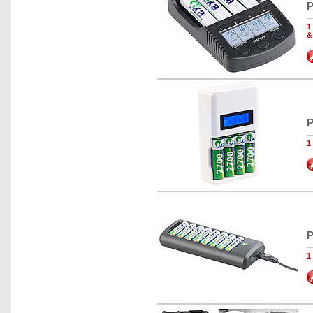
P
1
&
P
1
P
1