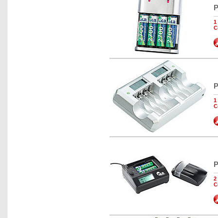
P
1
C
P
1
C
P
2
C