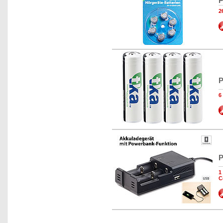
P
2
P
6
P
1
C