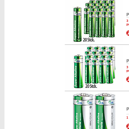
P
3
p
P
3
p
P
1