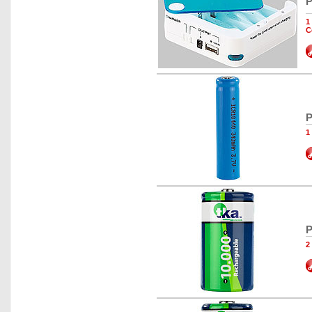
P
1
C
P
1
P
2