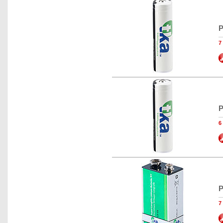
P
7
P
6
P
7