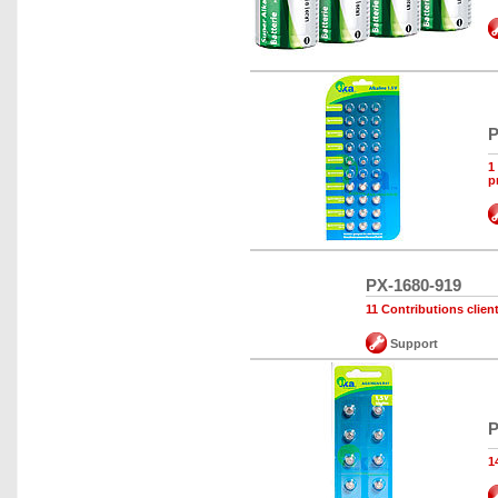
P
1
p
PX-1680-919
11 Contributions clien
Support
P
1