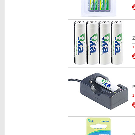
Z
1
P
1