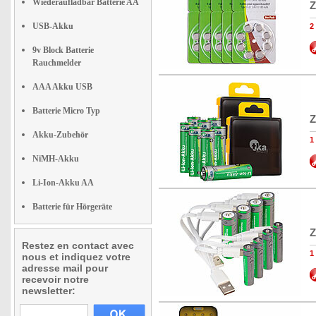
Wiederaufladbar Batterie AA
Z
USB-Akku
2
9v Block Batterie
Rauchmelder
AAA Akku USB
Batterie Micro Typ
Z
Akku-Zubehör
1
NiMH-Akku
Li-Ion-Akku AA
Batterie für Hörgeräte
Z
Restez en contact avec
1
nous et indiquez votre
adresse mail pour
recevoir notre
newsletter: