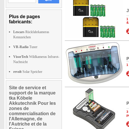
J
Plus de pages
1
fabricants:
&
Lescars
Rückfahrkameras
Kennzeichen
VR-Radio
Tuner
VisorTech
Wildkameras Infrarot-
P
Nachtsicht
1
revolt
Solar Speicher
Site de service et
support de la marque
tka Köbele
Akkutechnik Pour les
P
zones de
3
commercialisation de
p
l'Allemagne, de
l'Autriche et de la