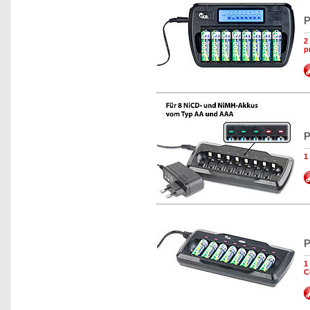
P
2
p
P
1
P
1
C