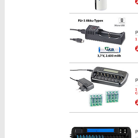
P
1
P
1
C
P