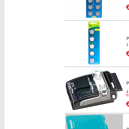
P
1
P
2
C