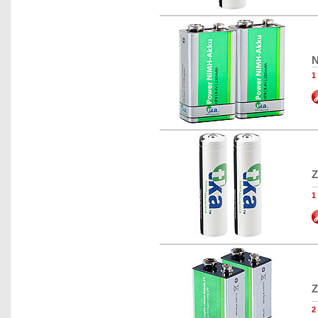
N
1
Z
1
Z
2