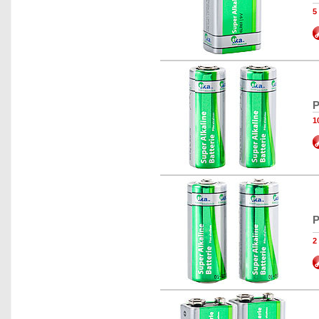
5
P
1
P
2