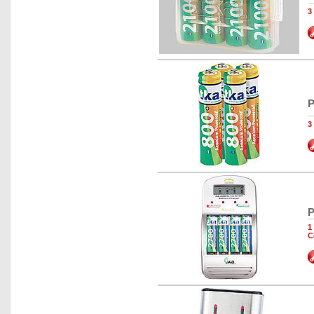
3
P
3
P
1
C