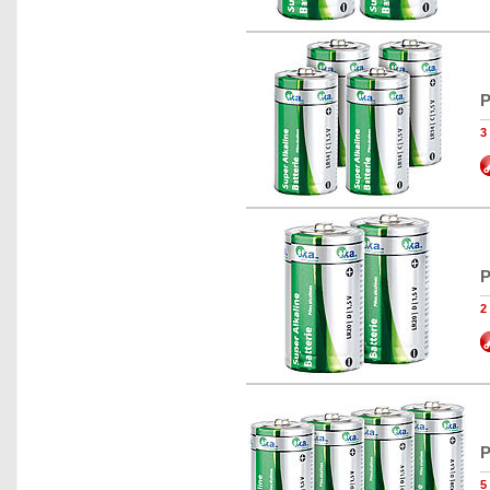
P
3
P
2
P
5