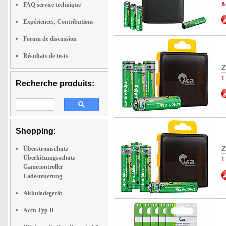
FAQ service technique
&
Expériences, Contributions
Forum de discussion
Résultats de tests
Z
1
Recherche produits:
Shopping:
Z
Überstromschutz
Überhitzungsschutz
1
Gamecontroller
Ladesteuerung
Akkuladegerät
Accu Typ D