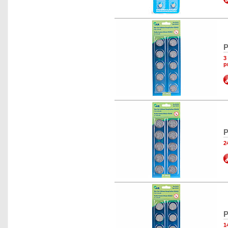
P
3
p
P
2
P
1