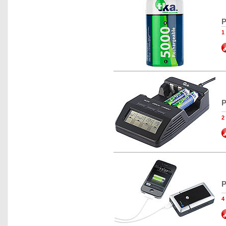
P
1
P
2
P
4