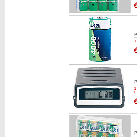
P
1
P
1
C
P