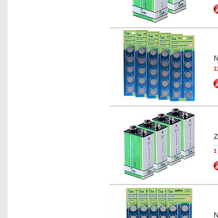
N
1
Z
1
N