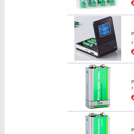
P
1
P
7
P