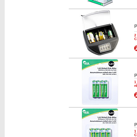
P
2
C
P
1
r
P
1
C