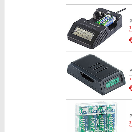
P
3
C
P
1
P
2
C