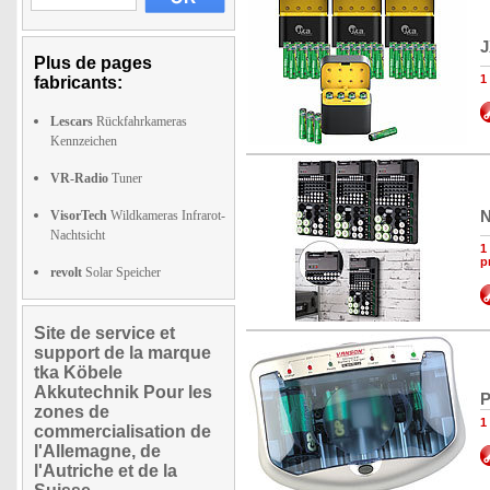
J
Plus de pages
1
fabricants:
Lescars
Rückfahrkameras
Kennzeichen
VR-Radio
Tuner
N
VisorTech
Wildkameras Infrarot-
Nachtsicht
1
p
revolt
Solar Speicher
Site de service et
support de la marque
tka Köbele
Akkutechnik Pour les
P
zones de
1
commercialisation de
l'Allemagne, de
l'Autriche et de la