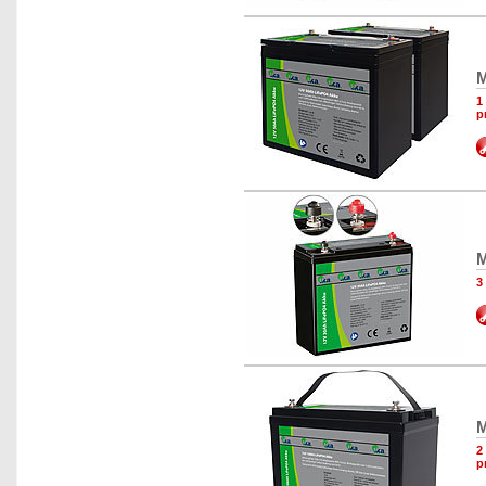
M
1
p
M
3
M
2
p