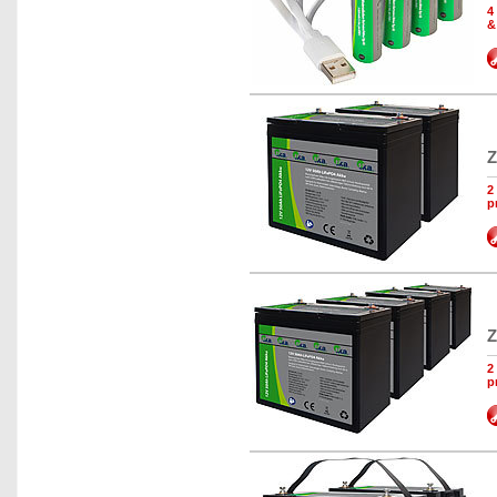
4
&
Z
2
p
Z
2
p