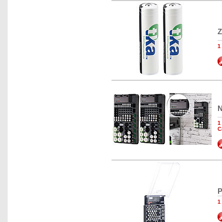
Z
1
N
1
C
P
1