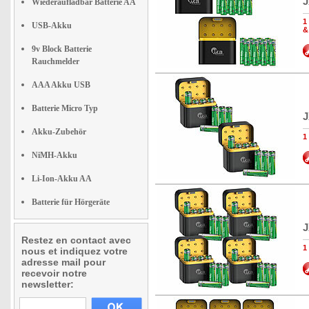
J
Wiederaufladbar Batterie AA
1
USB-Akku
&
9v Block Batterie
Rauchmelder
AAA Akku USB
Batterie Micro Typ
J
Akku-Zubehör
1
NiMH-Akku
Li-Ion-Akku AA
Batterie für Hörgeräte
J
Restez en contact avec
1
nous et indiquez votre
adresse mail pour
recevoir notre
newsletter: