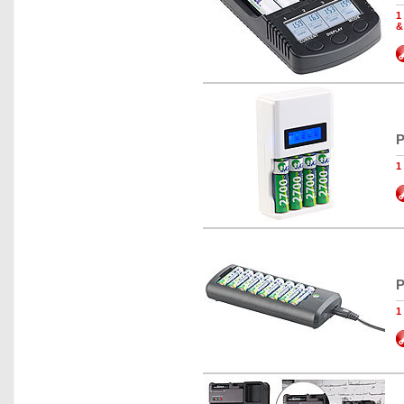
1
&
P
1
P
1