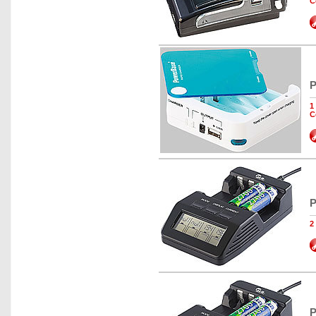
C
P
1
C
P
2
P