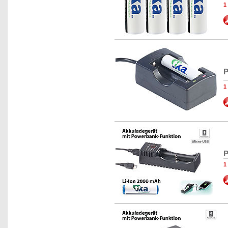
1
P
1
P
1