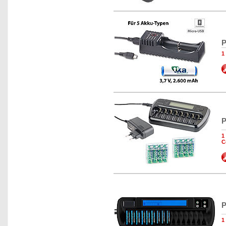
P
1
P
1
C
P
1