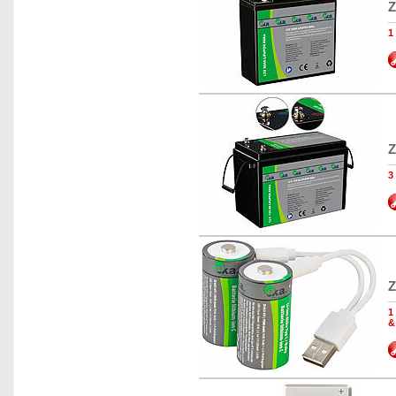
Z
1
Z
3
Z
1
&