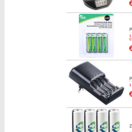
P
1
C
P
1
Z