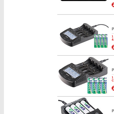
P
1
&
P
1
C
P