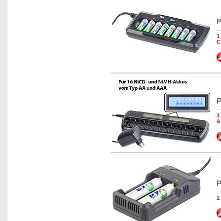
P
1
C
P
3
&
P
1