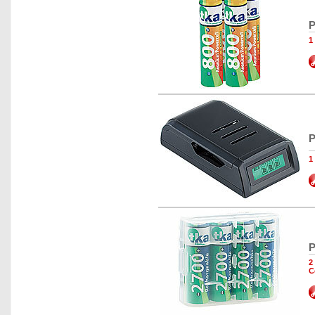
P
1
P
1
P
2
C