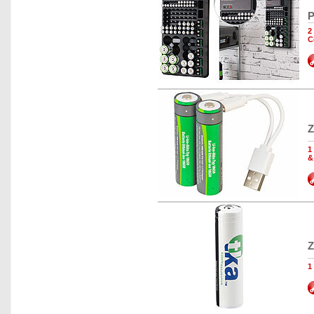
P
2
C
Z
1
&
Z
1