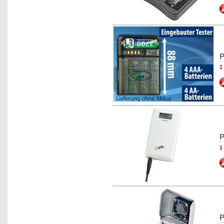
P
1
P
1
P