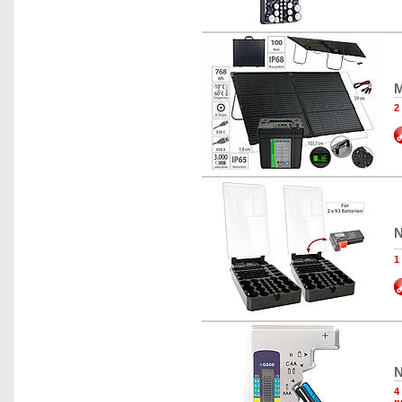
M
2
N
1
N
4