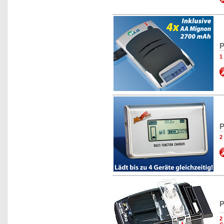
P
1
P
2
P
2