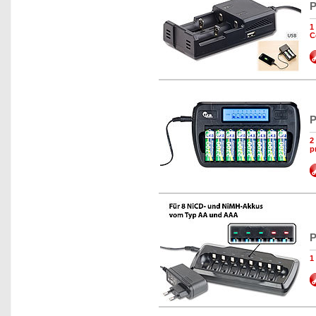
P
1
C
P
2
p
P
1