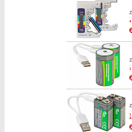
Z
4
Z
1
Z
1
&