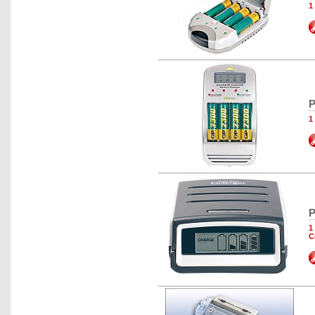
1
P
1
P
1
C