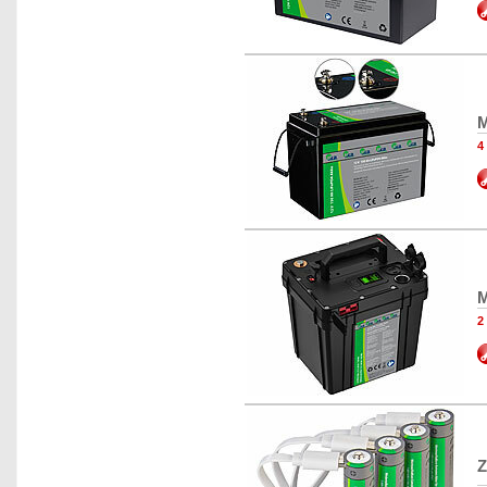
M
4
M
2
Z