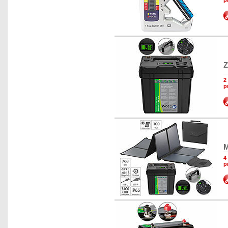
p
Z
2
p
M
4
p