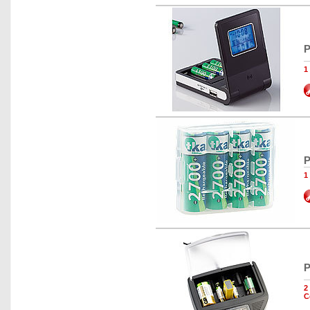
P
1
P
1
P
2
C