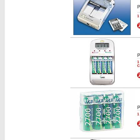
P
1
P
1
C
P
1