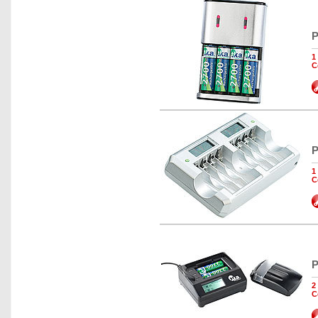
P
1
C
P
1
C
P
2
C