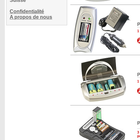
Suisse
Confidentialité
A propos de nous
P
1
P
1
P
3
p