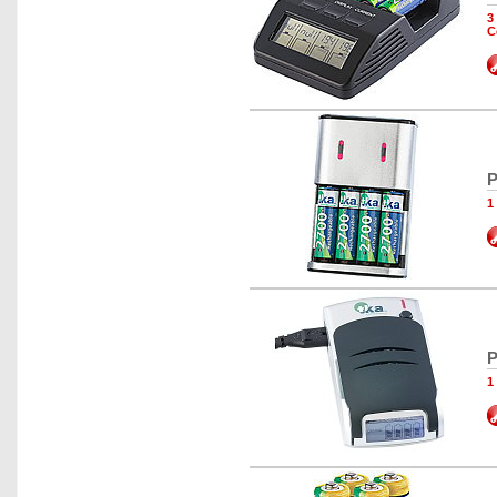
3
C
P
1
P
1