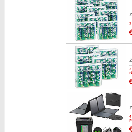
Z
2
Z
2
r
Z
4
p