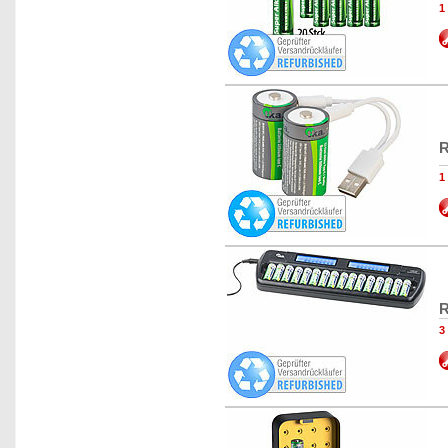
1
R
1
R
3