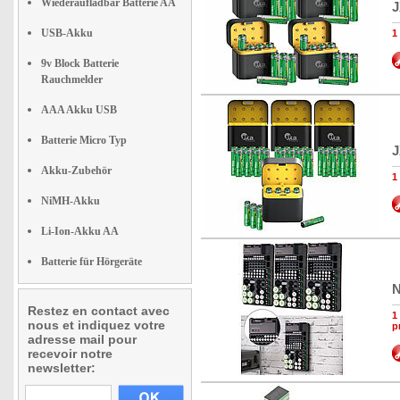
Wiederaufladbar Batterie AA
J
USB-Akku
1
9v Block Batterie
Rauchmelder
AAA Akku USB
Batterie Micro Typ
J
Akku-Zubehör
1
NiMH-Akku
Li-Ion-Akku AA
Batterie für Hörgeräte
N
Restez en contact avec
1
nous et indiquez votre
p
adresse mail pour
recevoir notre
newsletter: