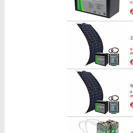
C
Z
5
p
M
5
p