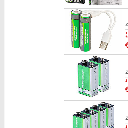
Z
1
&
Z
2
Z
1