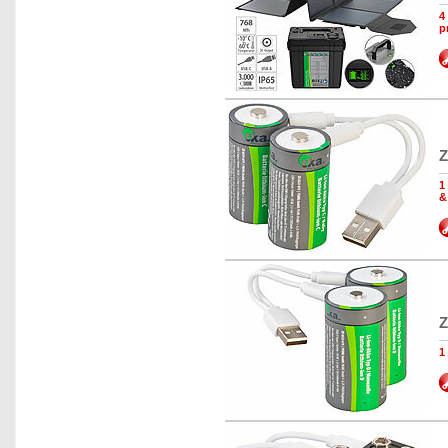
4
p
Z
1
&
Z
1