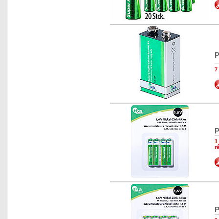
P
7
P
1
r
P