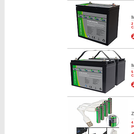
M
2
C
M
5
C
Z
4
p