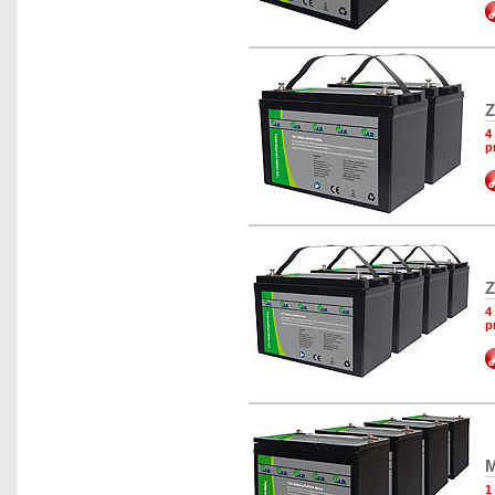
Z
4
p
Z
4
p
M
1