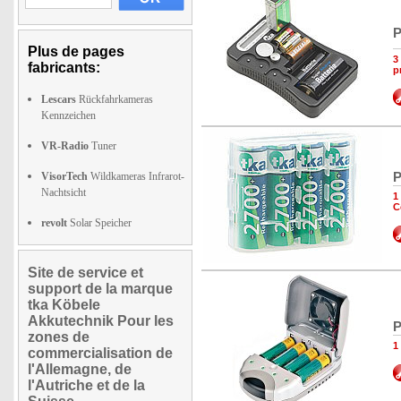
P
Plus de pages
3
fabricants:
p
Lescars
Rückfahrkameras
Kennzeichen
VR-Radio
Tuner
P
VisorTech
Wildkameras Infrarot-
Nachtsicht
1
C
revolt
Solar Speicher
Site de service et
support de la marque
tka Köbele
Akkutechnik Pour les
P
zones de
1
commercialisation de
l'Allemagne, de
l'Autriche et de la