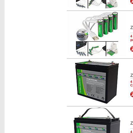
Z
4
p
Z
4
C
Z
4