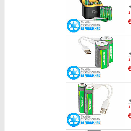
R
1
R
1
R
1