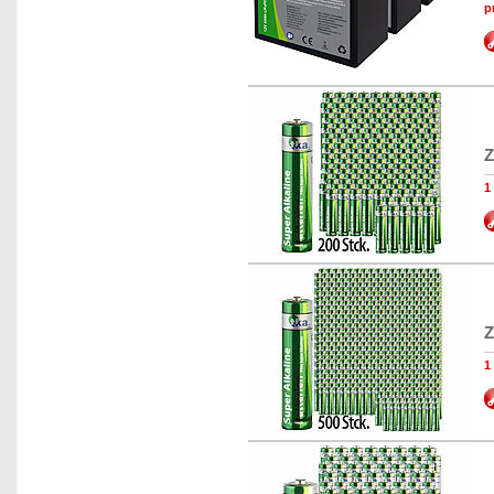
p
Z
1
Z
1