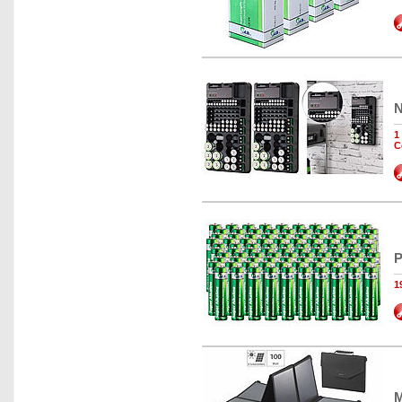
N
1
C
P
1
M