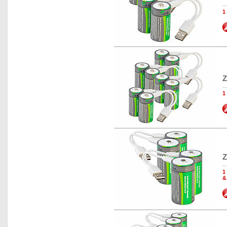
1
Z
1
Z
1
&