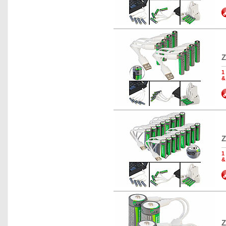
Z
1
&
Z
1
&
Z