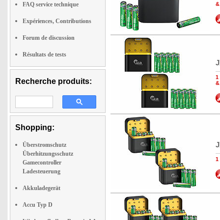
FAQ service technique
&
Expériences, Contributions
Forum de discussion
Résultats de tests
J
1
Recherche produits:
&
Shopping:
J
Überstromschutz
Überhitzungsschutz
1
Gamecontroller
Ladesteuerung
Akkuladegerät
Accu Typ D