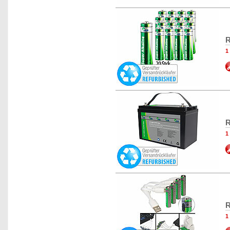
R
1
R
1
R
1