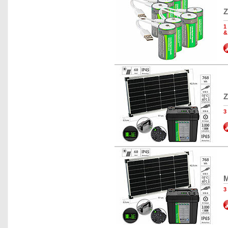
Z
1
&
Z
3
M
3