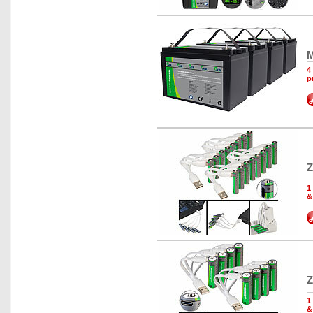
M
4
p
Z
1
&
Z
1
&