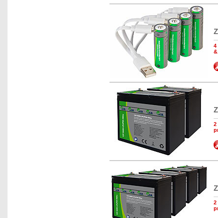
Z
4
&
Z
2
p
Z
2
p