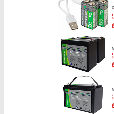
Z
1
&
M
1
p
M
2
p