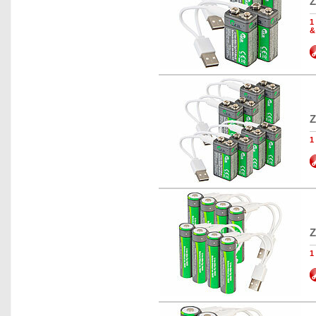
Z
1
&
Z
1
Z
1