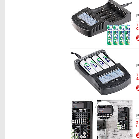
P
1
C
P
1
&
P
2
C