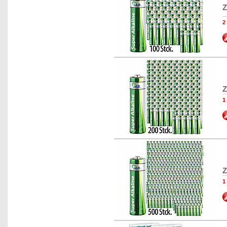
Z
2
Z
1
Z
1