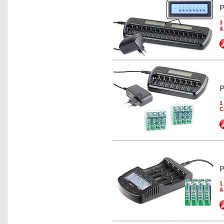
P
3
&
P
1
C
P
1
&