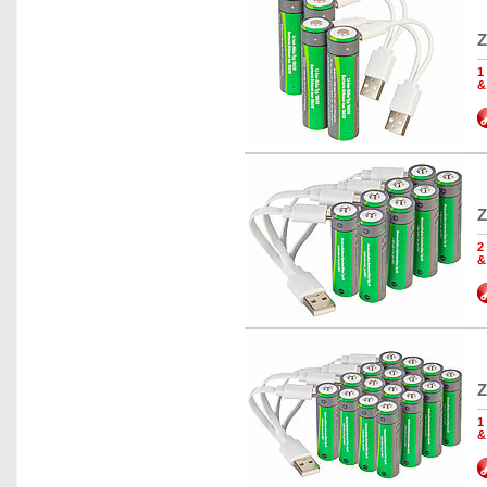
Z
1
&
Z
2
&
Z
1
&