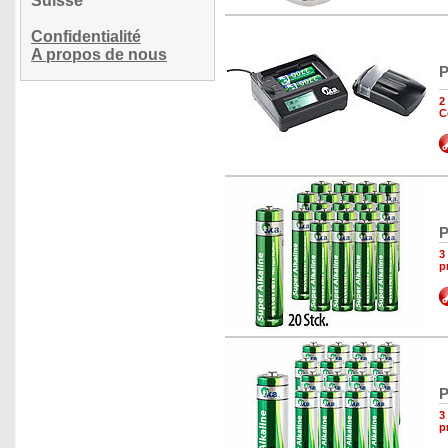
Suisse
Confidentialité
A propos de nous
P
2
C
P
3
p
P
3
p