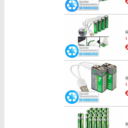
R
1
R
1
R