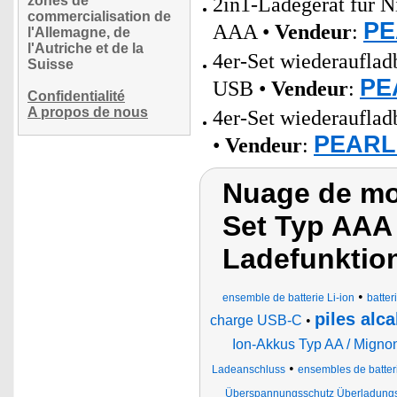
zones de
2in1-Ladegerät für 
commercialisation de
PE
AAA •
Vendeur
:
l'Allemagne, de
l'Autriche et de la
4er-Set wiederaufla
Suisse
PE
USB •
Vendeur
:
Confidentialité
A propos de nous
4er-Set wiederaufla
PEARL 
•
Vendeur
:
Nuage de mot
Set Typ AAA
Ladefunktio
•
ensemble de batterie Li-ion
batter
piles alca
charge USB-C
•
Ion-Akkus Typ AA / Migno
•
Ladeanschluss
ensembles de batte
Überspannungsschutz Überladungs