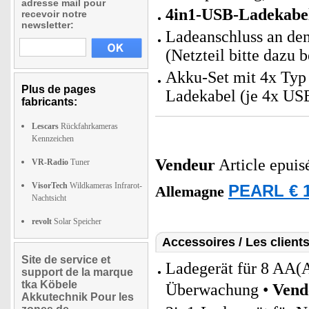
adresse mail pour
4in1-USB-Ladekabe
recevoir notre
newsletter:
Ladeanschluss an de
(Netzteil bitte dazu b
Akku-Set mit 4x Typ
Plus de pages
Ladekabel (je 4x US
fabricants:
Lescars
Rückfahrkameras
Kennzeichen
Vendeur
Article epuis
VR-Radio
Tuner
VisorTech
Wildkameras Infrarot-
PEARL € 1
Allemagne
Nachtsicht
revolt
Solar Speicher
Accessoires / Les client
Site de service et
Ladegerät für 8 AA(
support de la marque
tka Köbele
Überwachung •
Vend
Akkutechnik Pour les