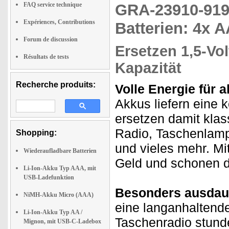
FAQ service technique
GRA-23910-9
Expériences, Contributions
Batterien: 4x 
Forum de discussion
Ersetzen 1,5-Vol
Résultats de tests
Kapazität
Recherche produits:
Volle Energie für a
Akkus liefern eine 
ersetzen damit klass
Radio, Taschenlamp
Shopping:
und vieles mehr. Mi
Wiederaufladbare Batterien
Geld und schonen d
Li-Ion-Akku Typ AAA, mit
USB-Ladefunktion
Besonders ausdau
NiMH-Akku Micro (AAA)
eine langanhaltende
Li-Ion-Akku Typ AA /
Taschenradio stunde
Mignon, mit USB-C-Ladebox