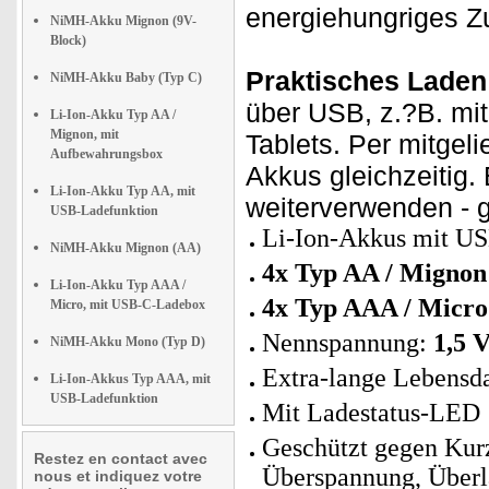
energiehungriges Z
NiMH-Akku Mignon (9V-
Block)
Praktisches Laden
NiMH-Akku Baby (Typ C)
über USB, z.?B. mi
Li-Ion-Akku Typ AA /
Mignon, mit
Tablets. Per mitgel
Aufbewahrungsbox
Akkus gleichzeitig.
Li-Ion-Akku Typ AA, mit
weiterverwenden - 
USB-Ladefunktion
Li-Ion-Akkus mit USB
NiMH-Akku Mignon (AA)
4x Typ AA / Mignon
Li-Ion-Akku Typ AAA /
4x Typ AAA / Micr
Micro, mit USB-C-Ladebox
Nennspannung:
1,5 V
NiMH-Akku Mono (Typ D)
Extra-lange Lebensd
Li-Ion-Akkus Typ AAA, mit
USB-Ladefunktion
Mit Ladestatus-LED
Geschützt gegen Kurz
Restez en contact avec
Überspannung, Überl
nous et indiquez votre