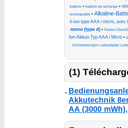
•
•
nim
batterie
batterie de rechange
Alkaline-Batt
•
rechargeable
li-ion type AAA / micro, ave
mono (type d)
•
Radios Überhi
Ion-Akkus Typ AAA / Micro
•
p
Schnellladungen Ladeadapter Ladeg
(1) Télécharg
Bedienungsanle
Akkutechnik 8er
AA (3000 mWh),