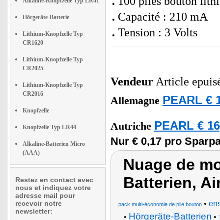
100 piles bouton li
Alkaline-Knopfzelle Typ LR41
Capacité : 210 mA
Hörgeräte-Batterie
Tension : 3 Volts
Lithium-Knopfzelle Typ
CR1620
Lithium-Knopfzelle Typ
CR2025
Vendeur
Article epuis
Lithium-Knopfzelle Typ
CR2016
PEARL € 1
Allemagne
Knopfzelle
PEARL € 16
Autriche
Knopfzelle Typ LR44
Nur € 0,17 pro Sparpa
Alkaline-Batterien Micro
(AAA)
Nuage de mo
Batterien, Ai
Restez en contact avec
nous et indiquez votre
adresse mail pour
recevoir notre
•
ens
pack multi-économie de pile bouton
newsletter:
Hörgeräte-Batterien
•
•