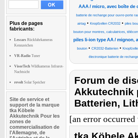
AAA / micro, avec boîte de
batterie de rechange pour ouvre-porte radio
•
•
Plus de pages
airtag
Knopfzellen CR2032
piles bo
fabricants:
bouton pour montres, calculatrices, téléco
piles li-ion type AA / mignon,
Lescars
Rückfahrkameras
Kennzeichen
•
•
bouton
CR2032-Batterien
Knopfzelle
VR-Radio
Tuner
électronique batterie de rechange
VisorTech
Wildkameras Infrarot-
Nachtsicht
Forum de dis
revolt
Solar Speicher
Akkutechnik 
Site de service et
Batterien, Li
support de la marque
tka Köbele
Akkutechnik Pour les
[an error occurred 
zones de
commercialisation de
l'Allemagne, de
tka Köbele Ak