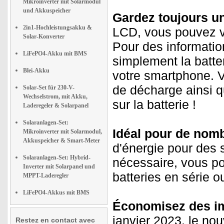
Mikroinverter mit Solarmodul
und Akkuspeicher
Gardez toujours un 
2in1-Hochleistungsakku &
LCD, vous pouvez vo
Solar-Konverter
Pour des informatio
LiFePO4-Akku mit BMS
simplement la batter
Blei-Akku
votre smartphone. Vo
de décharge ainsi 
Solar-Set für 230-V-
Wechselstrom, mit Akku,
sur la batterie !
Laderegeler & Solarpanel
Solaranlagen-Set:
Idéal pour de nomb
Mikroinverter mit Solarmodul,
Akkuspeicher & Smart-Meter
d'énergie pour des 
Solaranlagen-Set: Hybrid-
nécessaire, vous p
Inverter mit Solarpanel und
batteries en série o
MPPT-Laderegler
LiFePO4-Akkus mit BMS
Économisez des imp
janvier 2023, le nou
Restez en contact avec