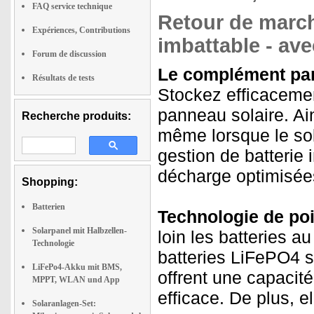
FAQ service technique
Retour de march
Expériences, Contributions
imbattable - ave
Forum de discussion
Le complément parfa
Résultats de tests
Stockez efficacemen
panneau solaire. Ai
Recherche produits:
même lorsque le sole
gestion de batterie
décharge optimisée
Shopping:
Batterien
Technologie de poi
Solarpanel mit Halbzellen-
loin les batteries au
Technologie
batteries LiFePO4 s
LiFePo4-Akku mit BMS,
offrent une capacit
MPPT, WLAN und App
efficace. De plus, e
Solaranlagen-Set: