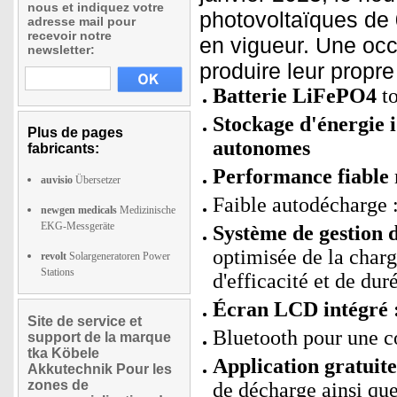
nous et indiquez votre
photovoltaïques de 
adresse mail pour
recevoir notre
en vigueur. Une occ
newsletter:
produire leur propre 
Batterie LiFePO4
to
Stockage d'énergie i
Plus de pages
autonomes
fabricants:
Performance fiable
auvisio
Übersetzer
Faible autodécharge :
newgen medicals
Medizinische
EKG-Messgeräte
Système de gestion d
optimisée de la charg
revolt
Solargeneratoren Power
Stations
d'efficacité et de dur
Écran LCD intégré 
Site de service et
Bluetooth pour une co
support de la marque
tka Köbele
Application gratuit
Akkutechnik Pour les
zones de
de décharge ainsi qu