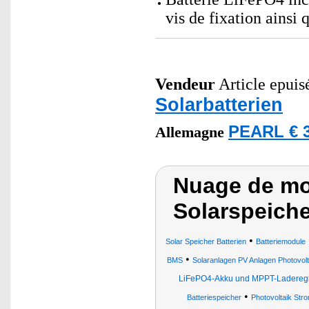
vis de fixation ainsi
Vendeur
Article epuisé
Solarbatterien
PEARL € 3
Allemagne
Nuage de mot
Solarspeiche
•
Solar Speicher Batterien
Batteriemodule
•
BMS
Solaranlagen PV Anlagen Photovol
LiFePO4-Akku und MPPT-Laderegl
•
Batteriespeicher
Photovoltaik Str