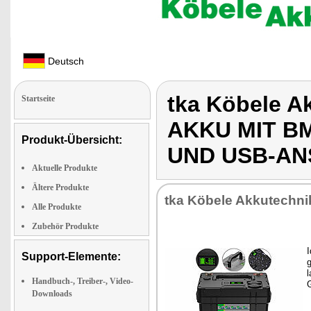
Deutsch
tka Köbele A
Startseite
AKKU MIT BM
Produkt-Übersicht:
UND USB-A
Aktuelle Produkte
Ältere Produkte
tka Kö­be­le Ak­ku­tech­ni
Alle Produkte
Zubehör Produkte
I
Support-Elemente:
l
Handbuch-, Treiber-, Video-
G
Downloads