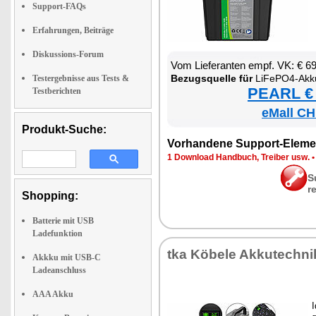
Support-FAQs
Erfahrungen, Beiträge
Diskussions-Forum
Vom Lie­fe­ran­ten empf. VK: € 6
Be­zugs­quel­le für
LiFe­PO4-Ak­ku mit BMS, MPPT-So­
Testergebnisse aus Tests &
PEARL € 
Testberichten
eMall CH
Produkt-Suche:
Vor­han­de­ne Sup­port-Ele­me
1 Down­load Hand­buch, Trei­ber usw.
S
r
Shopping:
Batterie mit USB
Ladefunktion
tka Kö­be­le Ak­ku­tech­ni
Akkku mit USB-C
Ladeanschluss
AAA Akku
I