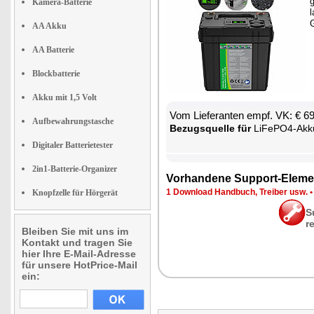
Kamera-Batterie
l
G
AA Akku
AA Batterie
Blockbatterie
Akku mit 1,5 Volt
Vom Lie­fe­ran­ten empf. VK: € 6
Aufbewahrungstasche
Be­zugs­quel­le für
LiFe­PO4-Ak­ku mit BMS, MPPT-So­
Digitaler Batterietester
2in1-Batterie-Organizer
Vor­han­de­ne Sup­port-Ele­me
1 Down­load Hand­buch, Trei­ber usw.
Knopfzelle für Hörgerät
S
r
Bleiben Sie mit uns im
Kontakt und tragen Sie
hier Ihre E-Mail-Adresse
für unsere HotPrice-Mail
ein: