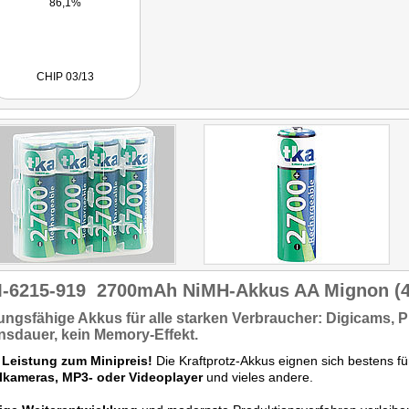
86,1%
CHIP 03/13
-6215-919
2700mAh NiMH-Akkus AA Mignon (4x
ungsfähige
Akkus für alle starken Verbraucher:
Digicams,
Pl
nsdauer,
kein Memory-Effekt.
 Leistung zum Minipreis!
Die Kraftprotz-Akkus eignen sich bestens fü
alkameras, MP3- oder Videoplayer
und vieles andere.