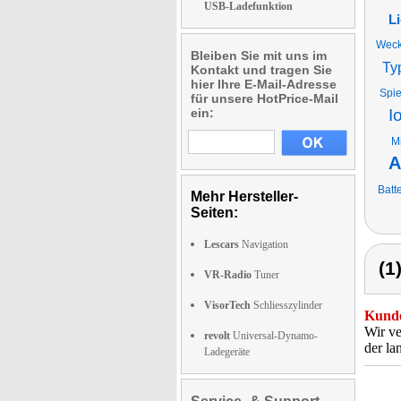
USB-Ladefunktion
L
Weck
Bleiben Sie mit uns im
Ty
Kontakt und tragen Sie
hier Ihre E-Mail-Adresse
Spi
für unsere HotPrice-Mail
ein:
I
M
A
Batt
Mehr Hersteller-
Seiten:
Lescars
Navigation
(1
VR-Radio
Tuner
VisorTech
Schliesszylinder
Kunde
Wir ve
revolt
Universal-Dynamo-
der la
Ladegeräte