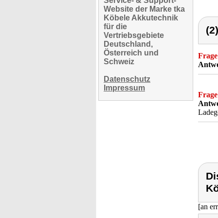
Service- & Support-
Website der Marke tka
Köbele Akkutechnik
für die
(2
Vertriebsgebiete
Deutschland,
Österreich und
Frage
Schweiz
Antwo
Datenschutz
Impressum
Frage
Antwo
Ladeg
Di
Kö
[an er