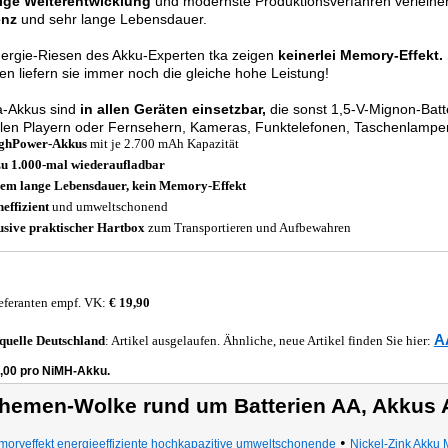
ige Weiterentwicklung
und modernste Produktionsverfahren verleihe
enz
und sehr lange Lebensdauer.
ergie-Riesen des Akku-Experten tka zeigen
keinerlei Memory-Effekt.
en liefern sie immer noch die gleiche hohe Leistung!
a-Akkus sind
in allen Geräten einsetzbar,
die sonst 1,5-V-Mignon-Batte
len Playern oder Fernsehern, Kameras, Funktelefonen, Taschenlampen
ighPower-Akkus
mit je 2.700 mAh Kapazität
zu 1.000-mal wiederaufladbar
em lange Lebensdauer, kein Memory-Effekt
effizient
und umweltschonend
usive praktischer Hartbox
zum Transportieren und Aufbewahren
eferanten empf. VK:
€ 19,90
A
quelle
Deutschland
: Artikel ausgelaufen. Ähnliche, neue Artikel finden Sie hier:
3,00 pro NiMH-Akku.
hemen-Wolke rund um Batterien AA, Akkus 
•
oryeffekt energieeffiziente hochkapazitive umweltschonende
Nickel-Zink Akku 