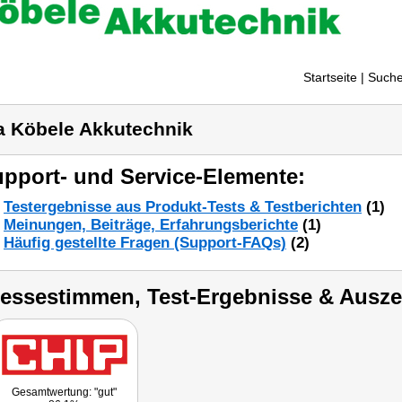
Startseite
| Suche
a Köbele Akkutechnik
pport- und Service-Elemente:
Testergebnisse aus Produkt-Tests & Testberichten
(1)
Meinungen, Beiträge, Erfahrungsberichte
(1)
Häufig gestellte Fragen (Support-FAQs)
(2)
ressestimmen, Test-Ergebnisse & Ausz
Gesamtwertung: "gut"