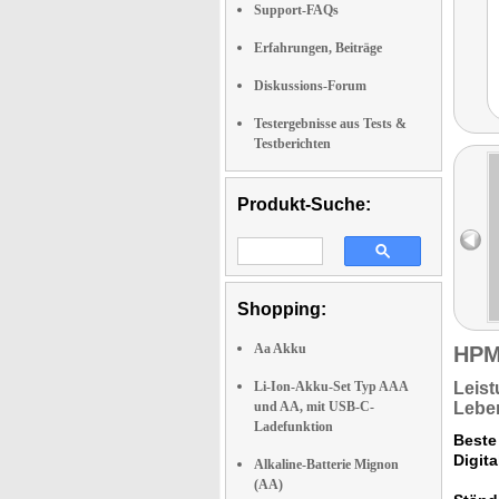
Support-FAQs
Erfahrungen, Beiträge
Diskussions-Forum
Testergebnisse aus Tests &
Testberichten
Produkt-Suche:
Shopping:
Aa Akku
HPM
Li-Ion-Akku-Set Typ AAA
Leist
und AA, mit USB-C-
Lebe
Ladefunktion
Beste
Digit
Alkaline-Batterie Mignon
(AA)