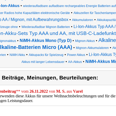
•
i-Ion-Akkus
wiederaufladbare aufladbare rechargeables Energie Batterien au
•
er Radios hohe Kapazitäten elektronische Geräte
Akkuzellen für Taschenlampe
p AA / Mignon, mit Aufbewahrungsbox
•
•
Akkumulatoren
Akkukapazitä
•
•
Li-Ion-Akkus Typ AAA 
elzeuge ohne
Wiederaufladbar Mignon Batterien
on-Akku-Sets Typ AAA und AA, mit USB-C-Ladefunkt
Alkalin
•
NiMH-Akkus Mono (Typ D)
•
•
ignonakkus
Mignon Akkus
lkaline-Batterien Micro (AAA)
•
•
Mignon-Akkumulatoren
Ak
•
•
•
•
Li-Ion-Akkus T
erien
NiMH Akku
Akkupacks für Spielzeug
Power Akkus
•
•
NiMH-Akkus Mi
Akkus mit langer Lebensdauer
AA-Akkus
) Beiträge, Meinungen, Beurteilungen:
nbeitrag
** vom
26.11.2022
von
M. S.
aus
Varel
rwenden diese Akkus für unsere Weihnachtsbeleuchtungen und für die 
ngen Leistungsdauer.