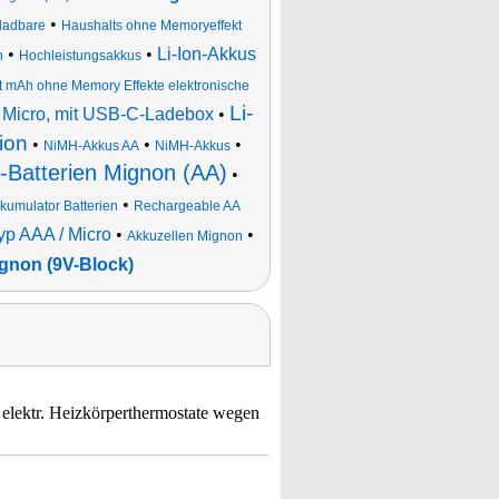
•
fladbare
Haushalts ohne Memoryeffekt
•
•
Li-Ion-Akkus
n
Hochleistungsakkus
t mAh ohne Memory Effekte elektronische
Li-
/ Micro, mit USB-C-Ladebox
•
ion
•
•
•
NiMH-Akkus AA
NiMH-Akkus
e-Batterien Mignon (AA)
•
•
kumulator Batterien
Rechargeable AA
yp AAA / Micro
•
•
Akkuzellen Mignon
gnon (9V-Block)
elektr. Heizkörperthermostate wegen