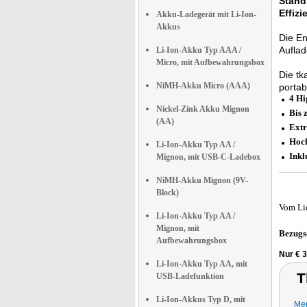
Ständ
Effizi
Akku-Ladegerät mit Li-Ion-
Akkus
Die En
Auflad
Li-Ion-Akku Typ AAA /
Micro, mit Aufbewahrungsbox
Die tk
NiMH-Akku Micro (AAA)
portab
4 H
Nickel-Zink Akku Mignon
Bis 
(AA)
Extr
Hoch
Li-Ion-Akku Typ AA /
Inkl
Mignon, mit USB-C-Ladebox
NiMH-Akku Mignon (9V-
Block)
Vom Li
Li-Ion-Akku Typ AA /
Mignon, mit
Bezugs
Aufbewahrungsbox
Nur € 
Li-Ion-Akku Typ AA, mit
T
USB-Ladefunktion
Li-Ion-Akkus Typ D, mit
Mem