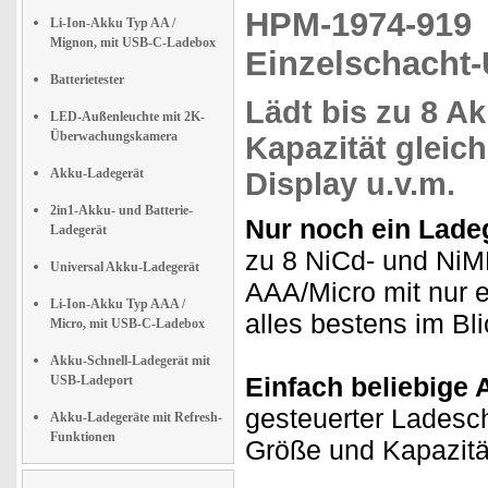
HPM-1974-91
Li-Ion-Akku Typ AA /
Mignon, mit USB-C-Ladebox
Einzelschacht
Batterietester
Lädt bis zu
8 A
LED-Außenleuchte mit 2K-
Überwachungskamera
Kapazität
gleich
Akku-Ladegerät
Display u.v.m.
2in1-Akku- und Batterie-
Nur noch ein Ladeg
Ladegerät
zu 8 NiCd- und Ni
Universal Akku-Ladegerät
AAA/Micro mit nur 
Li-Ion-Akku Typ AAA /
alles bestens im Bli
Micro, mit USB-C-Ladebox
Akku-Schnell-Ladegerät mit
Einfach beliebige 
USB-Ladeport
gesteuerter Ladesc
Akku-Ladegeräte mit Refresh-
Funktionen
Größe und Kapazit