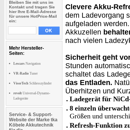
Bleiben Sie mit uns im
Clevere Akku-Refr
Kontakt und tragen Sie
hier Ihre E-Mail-Adresse
dem Ladevorgang sor
für unsere HotPrice-Mail
ein:
aufgeladen werden.
Akkuzellen
behalte
nach vielen Ladezy
Mehr Hersteller-
Seiten:
Sicherheit geht vor
Lescars
Navigation
Stunden automatisc
schaltet das Ladeg
VR-Radio
Tuner
das Entladen.
Natür
VisorTech
Schliesszylinder
Überhitzen und Kurz
revolt
Universal-Dynamo-
Ladegerät für NiC
Ladegeräte
8 einzeln überwacht
Service- & Support-
Größen und unterschi
Website der Marke tka
Refresh-Funktion z
Köbele Akkutechnik