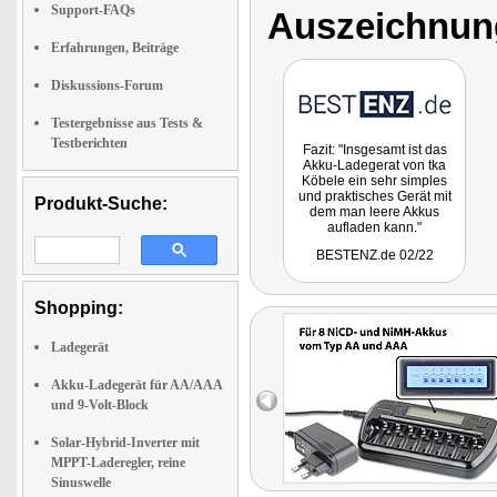
Support-FAQs
Auszeichnun
Erfahrungen, Beiträge
Diskussions-Forum
Testergebnisse aus Tests &
Testberichten
Fazit: "Insgesamt ist das
Akku-Ladegerat von tka
Köbele ein sehr simples
und praktisches Gerät mit
Produkt-Suche:
dem man leere Akkus
aufladen kann."
BESTENZ.de 02/22
Shopping:
Ladegerät
Akku-Ladegerät für AA/AAA
und 9-Volt-Block
Solar-Hybrid-Inverter mit
MPPT-Laderegler, reine
Sinuswelle