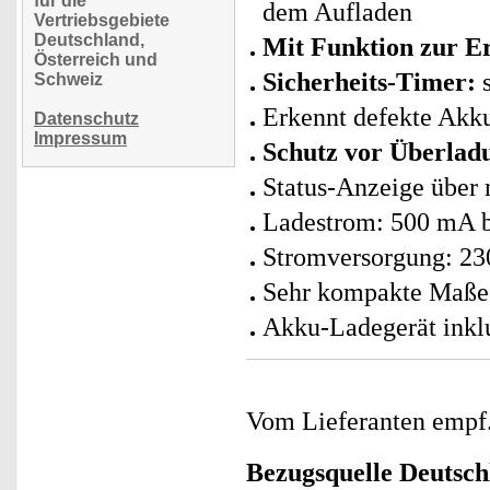
für die
dem Aufladen
Vertriebsgebiete
Deutschland,
Mit Funktion zur E
Österreich und
Sicherheits-Timer:
s
Schweiz
Erkennt defekte Akku
Datenschutz
Impressum
Schutz vor Überlad
Status-Anzeige übe
Ladestrom: 500 mA 
Stromversorgung: 230
Sehr kompakte Maße:
Akku-Ladegerät inklu
Vom Lieferanten emp
Bezugsquelle
Deutsch