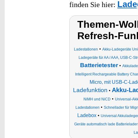
Lade
finden Sie hier:
Themen-Wolk
Refresh-Fun
•
Ladestationen
Akku-Ladegeräte Uni
Ladegeräte für AA / AAA, USB-C-S
Batterietester
•
Akkulade
Intelligent Rechargeable Battery Cha
Micro, mit USB-C-La
Akku-La
Ladefunktion
•
•
NiMH und NiCD
Universal-Ak
•
Ladestationen
Schnellader für Mig
Ladebox
•
Universal Akkuladege
Geräte automatisch lade Batterielader
La