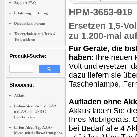
Support-FAQs
HPM-3653-91
Erfahrungen, Beiträge
Ersetzen 1,5-Vol
Diskussions-Forum
zu 1.200-mal au
Testergebnisse aus Tests &
Testberichten
Für Geräte, die bis
haben:
Ihre neuen 
Produkt-Suche:
Volt und ersetzen d
dazu liefern sie übe
Taschenlampe, Fer
Shopping:
Akkus
Aufladen ohne Akk
Li-Ion-Akku-Set Typ AAA
Akkus laden Sie die
und AA, mit USB-C-
Ladefunktion
Ihres Mobilgeräts. 
bei Bedarf alle 4 Ak
Li-Ion-Akku Typ AAA /
Micro, mit Aufbewahrungsbox
4 Li-Ion-Akkus Typ 