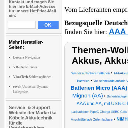
Kontakt und tragen Sie
hier Ihre E-Mail-Adresse
Vom Lieferanten emp
für unsere HotPrice-Mail
ein:
Bezugsquelle
Deutsch
AAA 
finden Sie hier:
Mehr Hersteller-
Seiten:
Themen-Wol
Lescars
Navigation
Akkus, Akk
VR-Radio
Tuner
•
Wieder aufladbare Batterien
AAA Akku
VisorTech
Schliesszylinder
•
Batterien
Volt schnelllade auflade V
revolt
Universal-Dynamo-
Batterien Micro (AAA)
Ladegeräte
Mignon (AA)
•
Batterieladeger
AAA und AA, mit USB-C-
Service- & Support-
Ladeadapter TypeC Charge USBC Cells
Website der Marke tka
Köbele Akkutechnik
•
NiMH-
Anschlüße lade Zellen ladbare
für die