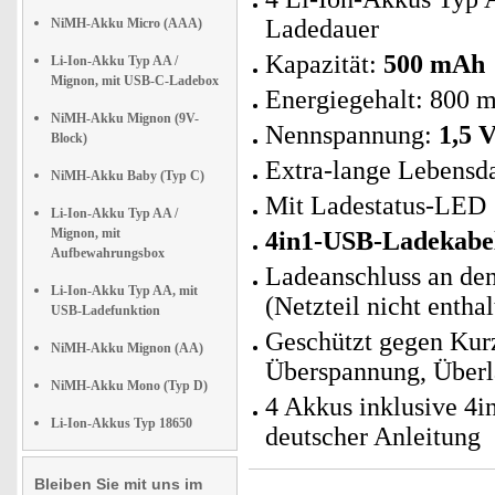
Ladedauer
NiMH-Akku Micro (AAA)
Kapazität:
500 mAh
Li-Ion-Akku Typ AA /
Mignon, mit USB-C-Ladebox
Energiegehalt: 800
NiMH-Akku Mignon (9V-
Nennspannung:
1,5 V
Block)
Extra-lange Lebensd
NiMH-Akku Baby (Typ C)
Mit Ladestatus-LED
Li-Ion-Akku Typ AA /
Mignon, mit
4in1-USB-Ladekabe
Aufbewahrungsbox
Ladeanschluss an de
Li-Ion-Akku Typ AA, mit
(Netzteil nicht enthal
USB-Ladefunktion
Geschützt gegen Kurz
NiMH-Akku Mignon (AA)
Überspannung, Überl
NiMH-Akku Mono (Typ D)
4 Akkus inklusive 4
Li-Ion-Akkus Typ 18650
deutscher Anleitung
Bleiben Sie mit uns im