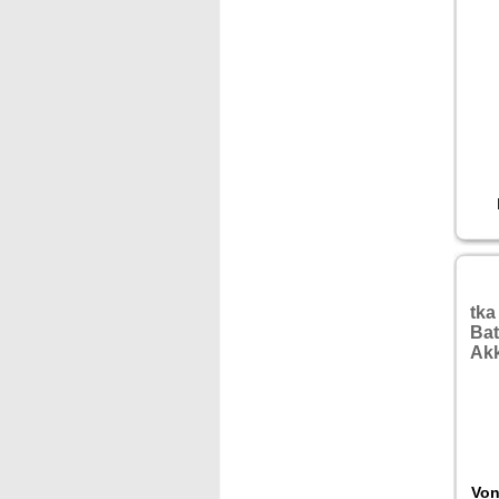
tka
Bat
Ak
Von