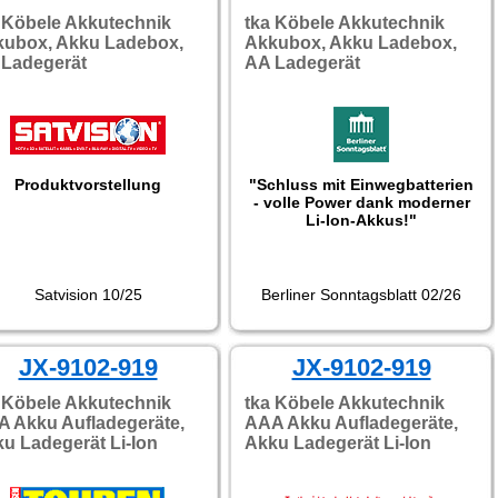
 Köbele Akkutechnik
tka Köbele Akkutechnik
kubox, Akku Ladebox,
Akkubox, Akku Ladebox,
Ladegerät
AA Ladegerät
Produktvorstellung
"Schluss mit Einwegbatterien
- volle Power dank moderner
Li-Ion-Akkus!"
Satvision 10/25
Berliner Sonntagsblatt 02/26
JX-9102-919
JX-9102-919
 Köbele Akkutechnik
tka Köbele Akkutechnik
 Akku Aufladegeräte,
AAA Akku Aufladegeräte,
u Ladegerät Li-Ion
Akku Ladegerät Li-Ion