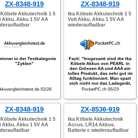
ZX-8348-919
ZX-8348-919
 Köbele Akkutechnik 1 5
tka Köbele Akkutechnik 1 5
t Akku, Akku 1 5V AA
Volt Akku, Akku 1 5V AA
deraufladbar
wiederaufladbar
inner in der Testkategorie
Fazit: "Insgesamt sind die tka
"Zyklen"
Köbele Akkus von PEARL in
den Grössen AA und AAA ein
tolles Produkt, das sehr gut im
Alltag funktioniert. Man spart
sich nicht nur das Ladegerät,
da jede Akkuzelle direkt per
kkuvergleichstest.de 02/26
PocketPC.ch 05/23
USB-C aufgeladen werden
kann, sondern kann direkt
auch vier Sekundärzellen
ZX-8348-919
gleichzeitig und schnell
ZX-8536-919
aufladen dank der
mitgeliferten Vierfach-USB-
 Köbele Akkutechnik 1 5
tka Köbele Akkutechnik
Kabel. Zudem ersetzen die
t Akku, Akku 1 5V AA
Accus, LR14 Akkus,
Akkus dank 1.5 V
deraufladbar
Batterie c wiederaufladbar
Betriebsspannung auch
problemlos alle Standard-