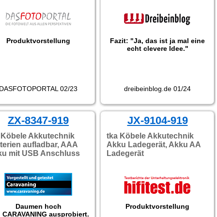
Batterien."
Produktvorstellung
Fazit: "Ja, das ist ja mal eine
echt clevere Idee."
DASFOTOPORTAL 02/23
dreibeinblog.de 01/24
ZX-8347-919
JX-9104-919
 Köbele Akkutechnik
tka Köbele Akkutechnik
terien aufladbar, AAA
Akku Ladegerät, Akku AA
ku mit USB Anschluss
Ladegerät
Daumen hoch
Produktvorstellung
 CARAVANING ausprobiert.