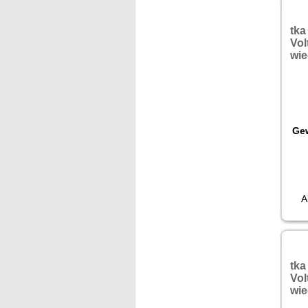
tka
Vol
wie
Gew
A
tka
Vol
wie