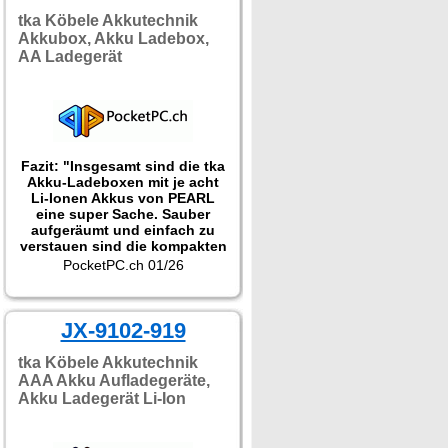
tka Köbele Akkutechnik
Akkubox, Akku Ladebox,
AA Ladegerät
Fazit: "Insgesamt sind die tka
Akku-Ladeboxen mit je acht
Li-Ionen Akkus von PEARL
eine super Sache. Sauber
aufgeräumt und einfach zu
verstauen sind die kompakten
Ladegeräte richtig praktisch
PocketPC.ch 01/26
und in jedem Haushalt optimal
zur Aufbewahrung sowie zum
Laden der Akkus. Aber auch
im Gepäck oder der
JX-9102-919
Fototasche sind die Akku-
Packs mit USB-C-Anschluss
tka Köbele Akkutechnik
durchaus sehr nützlich."
AAA Akku Aufladegeräte,
Akku Ladegerät Li-Ion