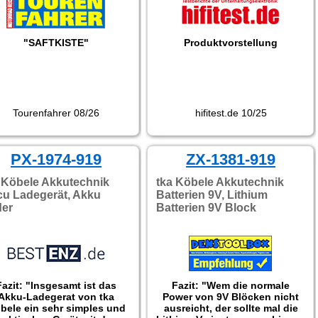
"SAFTKISTE"
Produktvorstellung
Tourenfahrer 08/26
hifitest.de 10/25
PX-1974-919
ZX-1381-919
 Köbele Akkutechnik
tka Köbele Akkutechnik
u Ladegerät, Akku
Batterien 9V, Lithium
der
Batterien 9V Block
Fazit: "Insgesamt ist das
Fazit: "Wem die normale
Akku-Ladegerat von tka
Power von 9V Blöcken nicht
bele ein sehr simples und
ausreicht, der sollte mal die