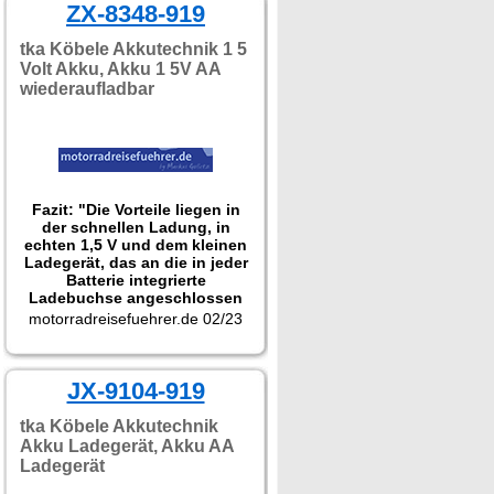
ZX-8348-919
tka Köbele Akkutechnik 1 5
Volt Akku, Akku 1 5V AA
wiederaufladbar
Fazit: "Die Vorteile liegen in
der schnellen Ladung, in
echten 1,5 V und dem kleinen
Ladegerät, das an die in jeder
Batterie integrierte
Ladebuchse angeschlossen
wird. Technisch gesehen sind
motorradreisefuehrer.de 02/23
die Batterien sehr leicht und
mit dem Handy-Loader schnell
wiederaufladbar."
JX-9104-919
tka Köbele Akkutechnik
Akku Ladegerät, Akku AA
Ladegerät