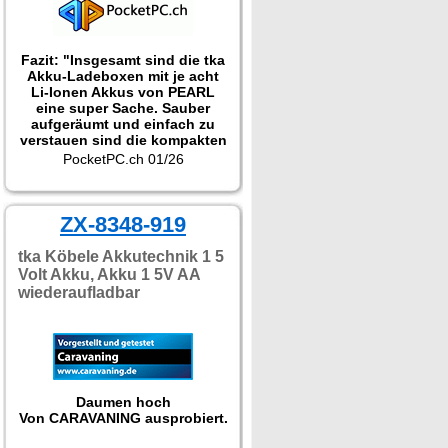
Fazit: "Insgesamt sind die tka
Akku-Ladeboxen mit je acht
Li-Ionen Akkus von PEARL
eine super Sache. Sauber
aufgeräumt und einfach zu
verstauen sind die kompakten
Ladegeräte richtig praktisch
PocketPC.ch 01/26
und in jedem Haushalt optimal
zur Aufbewahrung sowie zum
Laden der Akkus. Aber auch
im Gepäck oder der
ZX-8348-919
Fototasche sind die Akku-
Packs mit USB-C-Anschluss
tka Köbele Akkutechnik 1 5
durchaus sehr nützlich."
Volt Akku, Akku 1 5V AA
wiederaufladbar
Daumen hoch
Von CARAVANING ausprobiert.