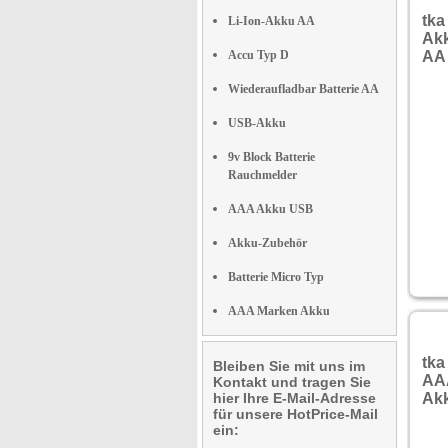
tka
Li-Ion-Akku AA
Ak
Accu Typ D
AA 
Wiederaufladbar Batterie AA
USB-Akku
9v Block Batterie
Rauchmelder
AAA Akku USB
Akku-Zubehör
Batterie Micro Typ
AAA Marken Akku
tka
Bleiben Sie mit uns im
AAA
Kontakt und tragen Sie
hier Ihre E-Mail-Adresse
Akk
für unsere HotPrice-Mail
ein: