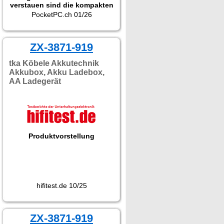
verstauen sind die kompakten
Ladegeräte richtig praktisch
PocketPC.ch 01/26
und in jedem Haushalt optimal
zur Aufbewahrung sowie zum
Laden der Akkus. Aber auch
im Gepäck oder der
ZX-3871-919
Fototasche sind die Akku-
Packs mit USB-C-Anschluss
tka Köbele Akkutechnik
durchaus sehr nützlich."
Akkubox, Akku Ladebox,
AA Ladegerät
Produktvorstellung
hifitest.de 10/25
ZX-3871-919