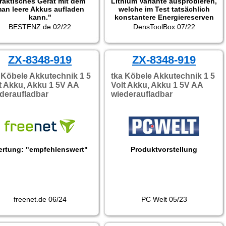
raktisches Gerät mit dem
Lithium Variante ausprobieren,
an leere Akkus aufladen
welche im Test tatsächlich
kann."
konstantere Energiereserven
zeigte. Perfekt für
BESTENZ.de 02/22
DensToolBox 07/22
Rauchwarnmelder!"
ZX-8348-919
ZX-8348-919
 Köbele Akkutechnik 1 5
tka Köbele Akkutechnik 1 5
t Akku, Akku 1 5V AA
Volt Akku, Akku 1 5V AA
deraufladbar
wiederaufladbar
rtung: "empfehlenswert"
Produktvorstellung
freenet.de 06/24
PC Welt 05/23