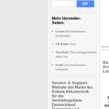
Mehr Hersteller-
Seiten:
Lescars
Rückfahrkameras
Kennzeichen
VR-Radio
Tuner
VisorTech
Überwachungs-Kamera
außen Sets
tka
revolt
Universal-Dynamo-
Acc
Ladegeräte
La
Service- & Support-
Website der Marke tka
Köbele Akkutechnik
für die
Vertriebsgebiete
Deutschland,
Kö