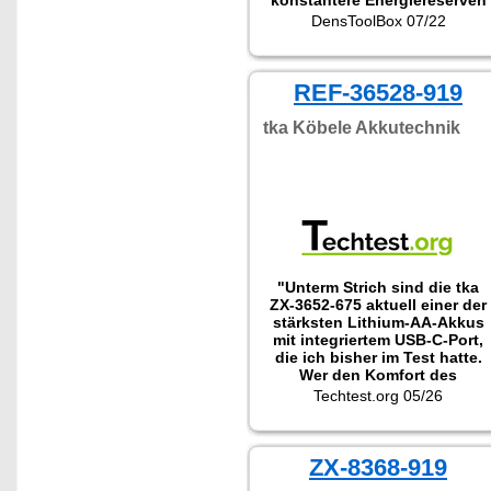
konstantere Energiereserven
zeigte. Perfekt für
DensToolBox 07/22
Rauchwarnmelder!"
REF-36528-919
tka Köbele Akkutechnik
"Unterm Strich sind die tka
ZX-3652-675 aktuell einer der
stärksten Lithium-AA-Akkus
mit integriertem USB-C-Port,
die ich bisher im Test hatte.
Wer den Komfort des
kabellosen Ladens ohne
Techtest.org 05/26
Kapazitätskompromiss sucht,
ist hier klar."
ZX-8368-919