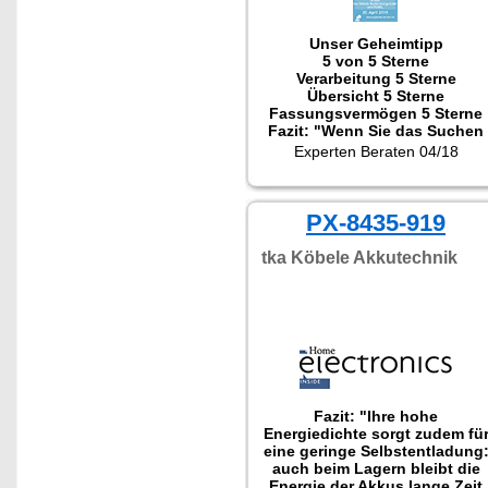
Unser Geheimtipp
5 von 5 Sterne
Verarbeitung 5 Sterne
Übersicht 5 Sterne
Fassungsvermögen 5 Sterne
Fazit: "Wenn Sie das Suchen
nach der passenden Batterie
Experten Beraten 04/18
leid sind und immer wissen
wollen, ob noch Saft in der
Batterie ist, sollten Sie sich
den Batteriehalter mit
PX-8435-919
abnehmbaren Batterietester
anschaffen.
tka Köbele Akkutechnik
Kaufempfehlung!"
Fazit: "Ihre hohe
Energiedichte sorgt zudem fü
eine geringe Selbstentladung
auch beim Lagern bleibt die
Energie der Akkus lange Zeit