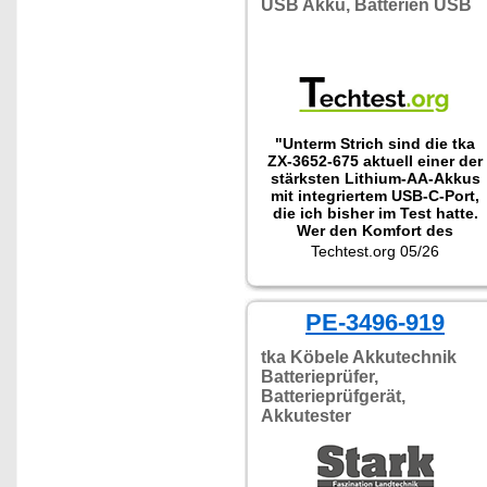
USB Akku, Batterien USB
"Unterm Strich sind die tka
ZX-3652-675 aktuell einer der
stärksten Lithium-AA-Akkus
mit integriertem USB-C-Port,
die ich bisher im Test hatte.
Wer den Komfort des
kabellosen Ladens ohne
Techtest.org 05/26
Kapazitätskompromiss sucht,
ist hier klar."
PE-3496-919
tka Köbele Akkutechnik
Batterieprüfer,
Batterieprüfgerät,
Akkutester