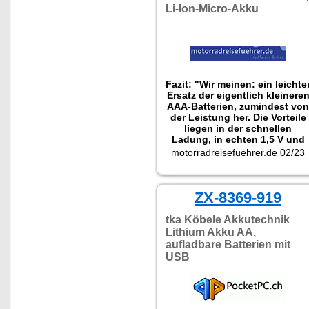
Li-Ion-Micro-Akku
Fazit: "Wir meinen: ein leichte
Ersatz der eigentlich kleinere
AAA-Batterien, zumindest von
der Leistung her. Die Vorteile
liegen in der schnellen
Ladung, in echten 1,5 V und
dem kleinen Ladegerät, das a
motorradreisefuehrer.de 02/23
die in jeder Batterie integriert
Ladebuchse angeschlossen
wird. Technisch gesehen sind
die Batterien sehr leicht und
ZX-8369-919
mit dem Handy-Loader schnel
wiederaufladbar."
tka Köbele Akkutechnik
Lithium Akku AA,
aufladbare Batterien mit
USB