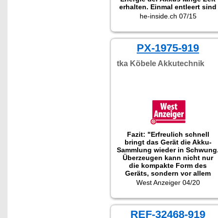
erhalten. Einmal entleert sind
sie schnell wieder
he-inside.ch 07/15
aufgeladen."
PX-1975-919
tka Köbele Akkutechnik
Fazit: "Erfreulich schnell
bringt das Gerät die Akku-
Sammlung wieder in Schwung
Überzeugen kann nicht nur
die kompakte Form des
Geräts, sondern vor allem
auch die gut erkennbare
West Anzeiger 04/20
Einzelschacht-Überwachung.
REF-32468-919