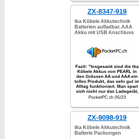
ZX-8347-919
tka Köbele Akkutechnik
Batterien aufladbar, AAA
Akku mit USB Anschluss
Fazit: "Insgesamt sind die tka
Köbele Akkus von PEARL in
den Grössen AA und AAA ein
tolles Produkt, das sehr gut i
Alltag funktioniert. Man spart
sich nicht nur das Ladegerät,
da jede Akkuzelle direkt per
PocketPC.ch 05/23
USB-C aufgeladen werden
kann, sondern kann direkt
auch vier Sekundärzellen
gleichzeitig und schnell
ZX-9098-919
aufladen dank der
mitgeliferten Vierfach-USB-
tka Köbele Akkutechnik
Kabel. Zudem ersetzen die
Batterie Packungen
Akkus dank 1.5 V