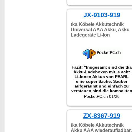
JX-9103-919
tka Köbele Akkutechnik
Universal AAA Akku, Akku
Ladegeräte Li-Ion
Fazit: "Insgesamt sind die tka
Akku-Ladeboxen mit je acht
Li-Ionen Akkus von PEARL
eine super Sache. Sauber
aufgeräumt und einfach zu
verstauen sind die kompakte
Ladegeräte richtig praktisch
PocketPC.ch 01/26
und in jedem Haushalt optima
zur Aufbewahrung sowie zum
Laden der Akkus. Aber auch
im Gepäck oder der
ZX-8367-919
Fototasche sind die Akku-
Packs mit USB-C-Anschluss
tka Köbele Akkutechnik
durchaus sehr nützlich."
Akku AAA wiederaufladbar,