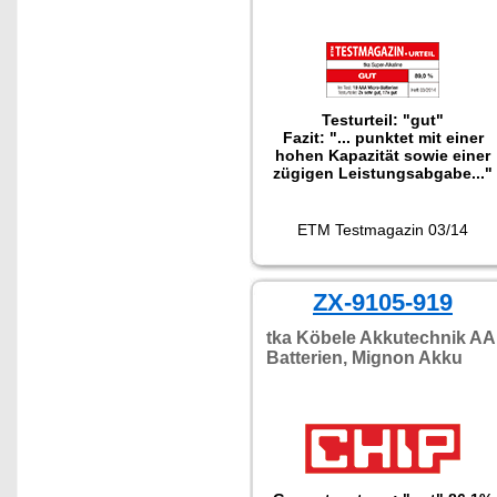
Betriebsspannung auch
problemlos alle Standard-
Batterien."
Testurteil: "gut"
Fazit: "... punktet mit einer
hohen Kapazität sowie einer
zügigen Leistungsabgabe..."
ETM Testmagazin 03/14
ZX-9105-919
tka Köbele Akkutechnik AA
Batterien, Mignon Akku