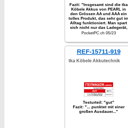
Fazit: "Insgesamt sind die tka
Köbele Akkus von PEARL in
den Grössen AA und AAA ein
tolles Produkt, das sehr gut i
Alltag funktioniert. Man spart
sich nicht nur das Ladegerät,
da jede Akkuzelle direkt per
PocketPC.ch 05/23
USB-C aufgeladen werden
kann, sondern kann direkt
auch vier Sekundärzellen
gleichzeitig und schnell
REF-15711-919
aufladen dank der
mitgeliferten Vierfach-USB-
tka Köbele Akkutechnik
Kabel. Zudem ersetzen die
Akkus dank 1.5 V
Betriebsspannung auch
problemlos alle Standard-
Batterien."
Testurteil: "gut"
Fazit: "... punktet mit einer
großen Ausdauer..."