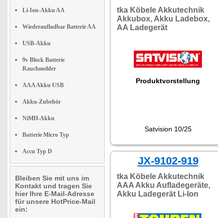
tka Köbele Akkutechnik
Li-Ion-Akku AA
Akkubox, Akku Ladebox,
Wiederaufladbar Batterie AA
AA Ladegerät
USB-Akku
9v Block Batterie
Rauchmelder
Produktvorstellung
AAA Akku USB
Akku-Zubehör
NiMH-Akku
Satvision 10/25
Batterie Micro Typ
Accu Typ D
JX-9102-919
tka Köbele Akkutechnik
Bleiben Sie mit uns im
AAA Akku Aufladegeräte,
Kontakt und tragen Sie
hier Ihre E-Mail-Adresse
Akku Ladegerät Li-Ion
für unsere HotPrice-Mail
ein: