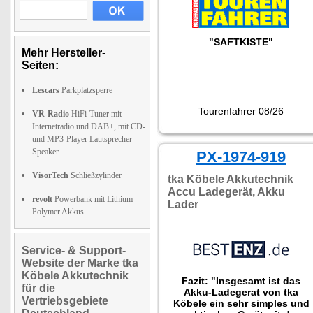
"SAFTKISTE"
Mehr Hersteller-
Seiten:
Lescars
Parkplatzsperre
Tourenfahrer 08/26
VR-Radio
HiFi-Tuner mit
Internetradio und DAB+, mit CD-
und MP3-Player Lautsprecher
Speaker
PX-1974-919
VisorTech
Schließzylinder
tka Köbele Akkutechnik
Accu Ladegerät, Akku
revolt
Powerbank mit Lithium
Lader
Polymer Akkus
Service- & Support-
Website der Marke tka
Köbele Akkutechnik
Fazit: "Insgesamt ist das
für die
Akku-Ladegerat von tka
Vertriebsgebiete
Köbele ein sehr simples und