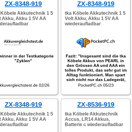
ZX-8348-919
ZX-8348-919
 Köbele Akkutechnik 1 5
tka Köbele Akkutechnik 1 5
t Akku, Akku 1 5V AA
Volt Akku, Akku 1 5V AA
deraufladbar
wiederaufladbar
inner in der Testkategorie
Fazit: "Insgesamt sind die tka
"Zyklen"
Köbele Akkus von PEARL in
den Grössen AA und AAA ein
tolles Produkt, das sehr gut im
Alltag funktioniert. Man spart
sich nicht nur das Ladegerät,
da jede Akkuzelle direkt per
kkuvergleichstest.de 02/26
PocketPC.ch 05/23
USB-C aufgeladen werden
kann, sondern kann direkt
auch vier Sekundärzellen
ZX-8348-919
gleichzeitig und schnell
ZX-8536-919
aufladen dank der
mitgeliferten Vierfach-USB-
 Köbele Akkutechnik 1 5
tka Köbele Akkutechnik
Kabel. Zudem ersetzen die
t Akku, Akku 1 5V AA
Accus, LR14 Akkus,
Akkus dank 1.5 V
deraufladbar
Batterie c wiederaufladbar
Betriebsspannung auch
problemlos alle Standard-