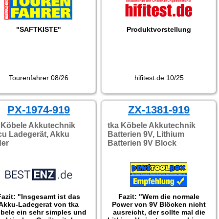
"SAFTKISTE"
Produktvorstellung
Tourenfahrer 08/26
hifitest.de 10/25
PX-1974-919
ZX-1381-919
 Köbele Akkutechnik
tka Köbele Akkutechnik
u Ladegerät, Akku
Batterien 9V, Lithium
der
Batterien 9V Block
Fazit: "Insgesamt ist das
Fazit: "Wem die normale
Akku-Ladegerat von tka
Power von 9V Blöcken nicht
bele ein sehr simples und
ausreicht, der sollte mal die