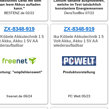
raktisches Gerät mit dem
Lithium Variante ausprobieren,
an leere Akkus aufladen
welche im Test tatsächlich
kann."
konstantere Energiereserven
zeigte. Perfekt für
BESTENZ.de 02/22
DensToolBox 07/22
Rauchwarnmelder!"
ZX-8348-919
ZX-8348-919
 Köbele Akkutechnik 1 5
tka Köbele Akkutechnik 1 5
t Akku, Akku 1 5V AA
Volt Akku, Akku 1 5V AA
deraufladbar
wiederaufladbar
rtung: "empfehlenswert"
Produktvorstellung
freenet.de 06/24
PC Welt 05/23