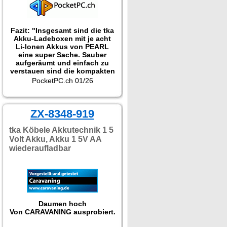
Fazit: "Insgesamt sind die tka
Akku-Ladeboxen mit je acht
Li-Ionen Akkus von PEARL
eine super Sache. Sauber
aufgeräumt und einfach zu
verstauen sind die kompakten
Ladegeräte richtig praktisch
PocketPC.ch 01/26
und in jedem Haushalt optimal
zur Aufbewahrung sowie zum
Laden der Akkus. Aber auch
im Gepäck oder der
ZX-8348-919
Fototasche sind die Akku-
Packs mit USB-C-Anschluss
tka Köbele Akkutechnik 1 5
durchaus sehr nützlich."
Volt Akku, Akku 1 5V AA
wiederaufladbar
Daumen hoch
Von CARAVANING ausprobiert.