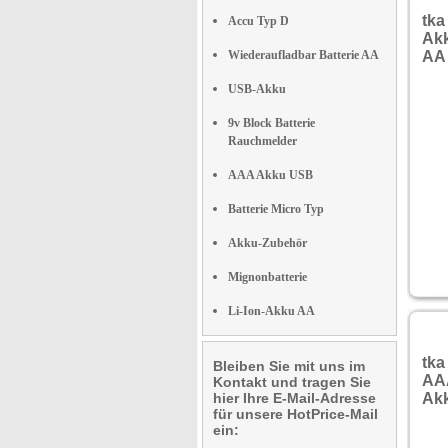
tka
Accu Typ D
Ak
Wiederaufladbar Batterie AA
AA 
USB-Akku
9v Block Batterie
Rauchmelder
AAA Akku USB
Batterie Micro Typ
Akku-Zubehör
Mignonbatterie
Li-Ion-Akku AA
tka
Bleiben Sie mit uns im
AAA
Kontakt und tragen Sie
hier Ihre E-Mail-Adresse
Akk
für unsere HotPrice-Mail
ein: