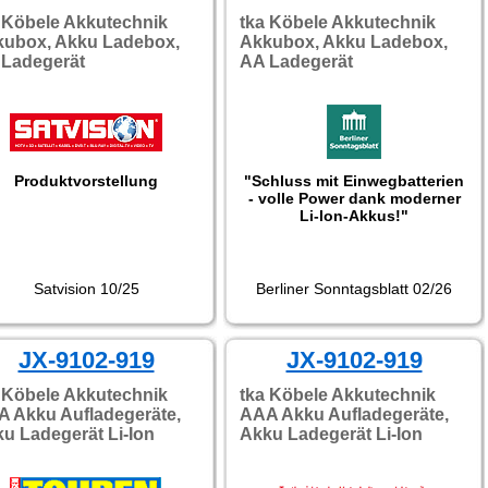
 Köbele Akkutechnik
tka Köbele Akkutechnik
kubox, Akku Ladebox,
Akkubox, Akku Ladebox,
Ladegerät
AA Ladegerät
Produktvorstellung
"Schluss mit Einwegbatterien
- volle Power dank moderner
Li-Ion-Akkus!"
Satvision 10/25
Berliner Sonntagsblatt 02/26
JX-9102-919
JX-9102-919
 Köbele Akkutechnik
tka Köbele Akkutechnik
 Akku Aufladegeräte,
AAA Akku Aufladegeräte,
u Ladegerät Li-Ion
Akku Ladegerät Li-Ion