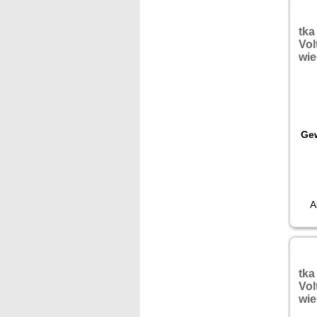
tka
Vol
wie
Gew
A
tka
Vol
wie