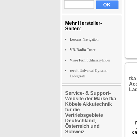
Mehr Hersteller-
Seiten:
Lescars
Navigation
VR-Radio
Tuner
VisorTech
Schliesszylinder
revolt
Universal-Dynamo-
Ladegeräte
tka
Acc
La
Service- & Support-
Website der Marke tka
Köbele Akkutechnik
für die
Vertriebsgebiete
Deutschland,
Österreich und
Schweiz
Kö