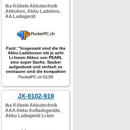
tka Köbele Akkutechnik
Akkubox, Akku Ladebox,
AA Ladegerät
Fazit: "Insgesamt sind die tka
Akku-Ladeboxen mit je acht
Li-Ionen Akkus von PEARL
eine super Sache. Sauber
aufgeräumt und einfach zu
verstauen sind die kompakten
Ladegeräte richtig praktisch
PocketPC.ch 01/26
und in jedem Haushalt optimal
zur Aufbewahrung sowie zum
Laden der Akkus. Aber auch
im Gepäck oder der
JX-9102-919
Fototasche sind die Akku-
Packs mit USB-C-Anschluss
tka Köbele Akkutechnik
durchaus sehr nützlich."
AAA Akku Aufladegeräte,
Akku Ladegerät Li-Ion