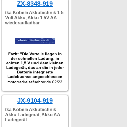
ZX-8348-919
tka Köbele Akkutechnik 1 5
Volt Akku, Akku 1 5V AA
wiederaufladbar
Fazit: "Die Vorteile liegen in
der schnellen Ladung, in
echten 1,5 V und dem kleinen
Ladegerät, das an die in jeder
Batterie integrierte
Ladebuchse angeschlossen
wird. Technisch gesehen sind
motorradreisefuehrer.de 02/23
die Batterien sehr leicht und
mit dem Handy-Loader schnell
wiederaufladbar."
JX-9104-919
tka Köbele Akkutechnik
Akku Ladegerät, Akku AA
Ladegerät