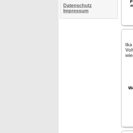
p
Datenschutz
m
Impressum
tka
Vol
wie
We