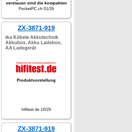
verstauen sind die kompakten
Ladegeräte richtig praktisch
PocketPC.ch 01/26
und in jedem Haushalt optimal
zur Aufbewahrung sowie zum
Laden der Akkus. Aber auch
im Gepäck oder der
ZX-3871-919
Fototasche sind die Akku-
Packs mit USB-C-Anschluss
tka Köbele Akkutechnik
durchaus sehr nützlich."
Akkubox, Akku Ladebox,
AA Ladegerät
Produktvorstellung
hifitest.de 10/25
ZX-3871-919