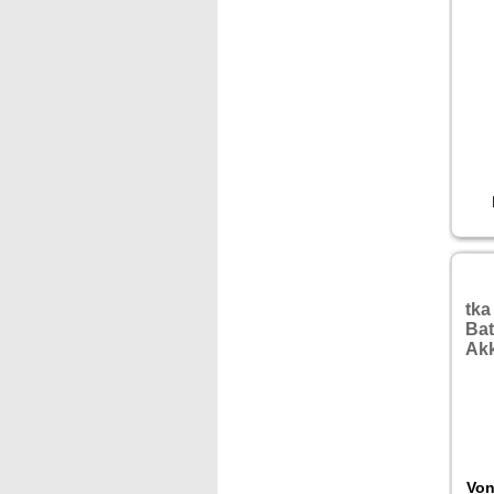
tka
Bat
Ak
Von