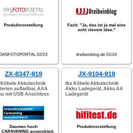
Batterien."
Produktvorstellung
Fazit: "Ja, das ist ja mal eine
echt clevere Idee."
DASFOTOPORTAL 02/23
dreibeinblog.de 01/24
ZX-8347-919
JX-9104-919
 Köbele Akkutechnik
tka Köbele Akkutechnik
terien aufladbar, AAA
Akku Ladegerät, Akku AA
ku mit USB Anschluss
Ladegerät
Daumen hoch
Produktvorstellung
 CARAVANING ausprobiert.